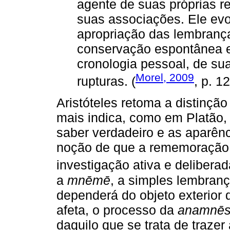
agente de suas próprias r
suas associações. Ele evo
apropriação das lembranç
conservação espontânea e 
cronologia pessoal, de su
Morel, 2009
rupturas. (
, p. 12
Aristóteles retoma a distinção
mais indica, como em Platão, 
saber verdadeiro e as aparên
noção de que a rememoração 
investigação ativa e deliberad
a
mnēmē
, a simples lembran
dependerá do objeto exterior
afeta, o processo da
anamnēs
daquilo que se trata de trazer