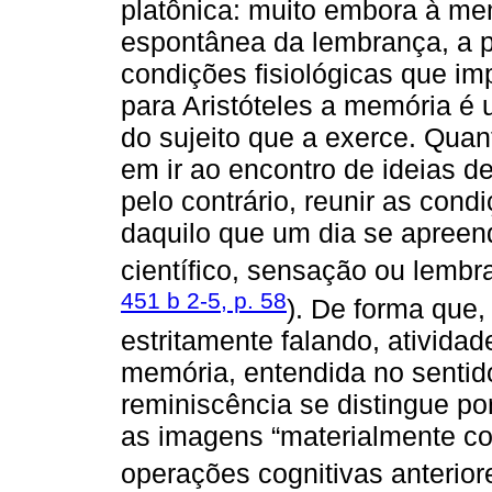
platônica: muito embora à m
espontânea da lembrança, a p
condições fisiológicas que i
para Aristóteles a memória é 
do sujeito que a exerce. Quan
em ir ao encontro de ideias 
pelo contrário, reunir as cond
daquilo que um dia se apree
científico, sensação ou lembr
451 b 2-5, p. 58
). De forma que, 
estritamente falando, atividad
memória, entendida no sentid
reminiscência se distingue po
as imagens “materialmente c
operações cognitivas anteriore