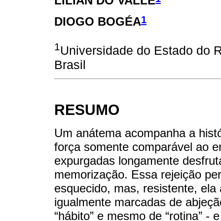
LÍLIAN DO VALLE
1
DIOGO BOGÉA
1
Universidade do Estado do Ri
Brasil
RESUMO
Um anátema acompanha a histó
força somente comparável ao en
expurgadas longamente desfruta
memorização. Essa rejeição per
esquecido, mas, resistente, ela
igualmente marcadas de abjeção 
“hábito” e mesmo de “rotina” - e