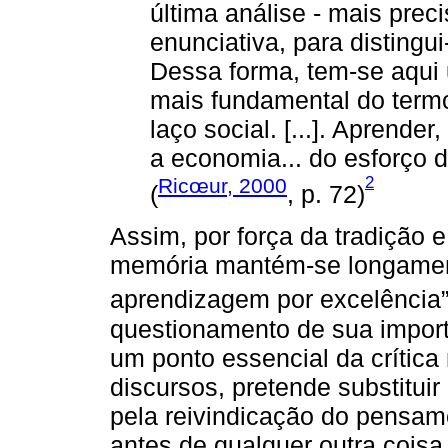
última análise - mais pre
enunciativa, para distingui
Dessa forma, tem-se aqui 
mais fundamental do termo
laço social. [...]. Aprende
a economia... do esforço d
2
Ricœur, 2000
(
, p. 72)
Assim, por força da tradição e 
memória mantém-se longamen
aprendizagem por excelência”
questionamento de sua import
um ponto essencial da crític
discursos, pretende substituir
pela reivindicação do pensame
antes de qualquer outra coisa,