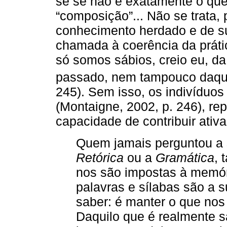
se se não é exatamente o que
“composição”... Não se trata, 
conhecimento herdado e de s
chamada à coerência da prát
só somos sábios, creio eu, da
passado, nem tampouco daquel
245). Sem isso, os indivíduos
(Montaigne, 2002, p. 246), re
capacidade de contribuir ativ
Quem jamais perguntou a s
Retórica
ou a
Gramática
, 
nos são impostas à memóri
palavras e sílabas são a 
saber: é manter o que nos
Daquilo que é realmente s