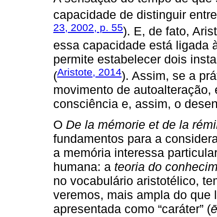
capacidade de distinguir entr
23, 2002, p. 55
). E, de fato, Ari
essa capacidade está ligada
permite estabelecer dois insta
Aristote, 2014
(
). Assim, se a p
movimento de autoalteração, 
consciência e, assim, o dese
O
De la mémorie et de la rém
fundamentos para a considera
a memória interessa particula
humana: a
teoria do conheci
no vocabulário aristotélico, 
veremos, mais ampla do que l
apresentada como “caráter” (
ē