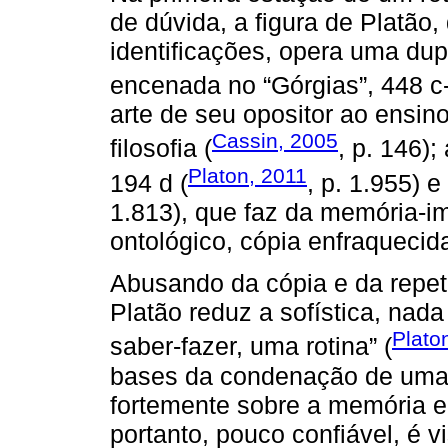
de dúvida, a figura de Platão,
identificações, opera uma dup
encenada no “Górgias”, 448 c-
arte de seu opositor ao ensino
Cassin, 2005
filosofia (
, p. 146);
Platon, 2011
194 d (
, p. 1.955) e
1.813), que faz da memória-
ontológico, cópia enfraquecid
Abusando da cópia e da repeti
Platão reduz a sofística, nad
Plato
saber-fazer, uma rotina” (
bases da condenação de uma 
fortemente sobre a memória e
portanto, pouco confiável, é 