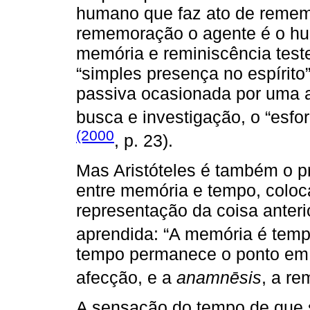
humano que faz ato de rememo
rememoração o agente é o hu
memória e reminiscência test
“simples presença no espírito
passiva ocasionada por uma a
busca e investigação, o “esf
(2000
, p. 23).
Mas Aristóteles é também o pr
entre memória e tempo, coloc
representação da coisa anteri
aprendida: “A memória é temp
tempo permanece o ponto em
afecção, e a
anamnēsis
, a r
A sensação do tempo de que 