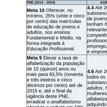
PNE (2014 - 2024)
AGE
4.4
Até 2
Meta 10
Oferecer, no
substanc
mínimo, 25% (vinte e cinco
de jovens
por cento) das matrículas
tenham
h
de educação de jovens e
relevante
adultos, nos ensinos
competên
Fundamental e Médio, na
profissio
forma integrada à
emprego,
Educação Profissional
.
e empre
Meta 9
Elevar a taxa de
alfabetização
da população
de 15 (quinze) anos ou
4.6
Até 2
mais para 93,5% (noventa
todos os
e três inteiros e cinco
substanc
décimos por cento) até de
adultos
,
2015 e, até o final da
mulhere
vigência deste PNE,
alfabetiz
erradicar o analfabetismo
adquirid