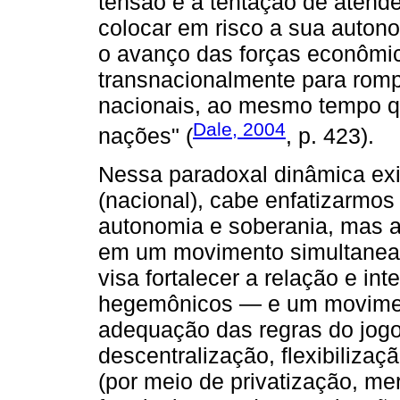
tensão e a tentação de atendê
colocar em risco a sua autono
o avanço das forças econômi
transnacionalmente para rompe
nacionais, ao mesmo tempo qu
Dale, 2004
nações" (
, p. 423).
Nessa paradoxal dinâmica exis
(nacional), cabe enfatizarmo
autonomia e soberania, mas a
em um movimento simultanea
visa fortalecer a relação e i
hegemônicos — e um moviment
adequação das regras do jogo
descentralização, flexibilizaç
(por meio de privatização, mer