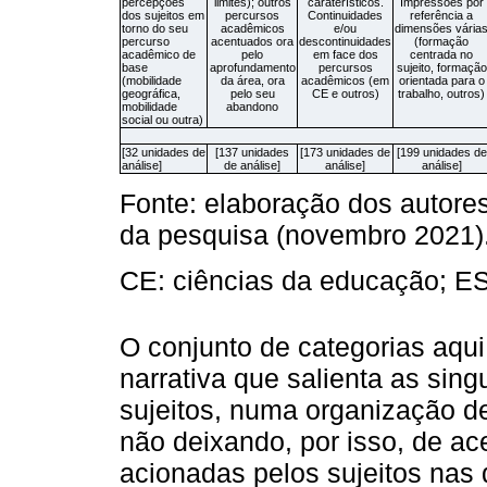
percepções
limites); outros
caraterísticos.
Impressões por
dos sujeitos em
percursos
Continuidades
referência a
torno do seu
acadêmicos
e/ou
dimensões vária
percurso
acentuados ora
descontinuidades
(formação
acadêmico de
pelo
em face dos
centrada no
base
aprofundamento
percursos
sujeito, formação
(mobilidade
da área, ora
acadêmicos (em
orientada para o
geográfica,
pelo seu
CE e outros)
trabalho, outros)
mobilidade
abandono
social ou outra)
[32 unidades de
[137 unidades
[173 unidades de
[199 unidades de
análise]
de análise]
análise]
análise]
Fonte: elaboração dos autor
da pesquisa (novembro 2021)
CE: ciências da educação; ES:
O conjunto de categorias aqu
narrativa que salienta as sin
sujeitos, numa organização de
não deixando, por isso, de ac
acionadas pelos sujeitos nas 