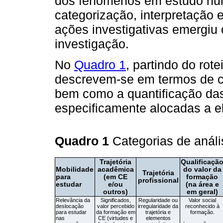
dos fenômenos em estudo numa
categorização, interpretação 
ações investigativas emergiu 
investigação.
No
Quadro 1
, partindo do rot
descrevem-se em termos de c
bem como a quantificação das
especificamente alocadas a e
Quadro 1
Categorias de anál
Trajetória
Qualificaçã
Mobilidade
acadêmica
do valor da
Trajetória
para
(em CE
formação
profissional
estudar
e/ou
(na área e
outros)
em geral)
Relevância da
Significados,
Regularidade ou
Valor social
deslocação
valor percebido
irregularidade da
reconhecido à
para estudar
da formação em
trajetória e
formação.
nas
CE (virtudes e
elementos