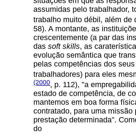
situações em que as responsa
assumidas pelo trabalhador, 
trabalho muito débil, além de 
58). A montante, as instituiç
crescentemente (a par das ins
das
soft skills
, as caraterísti
evolução semântica que transf
pelas competências dos seus
trabalhadores) para eles me
(2000
, p. 112), "a empregabil
estado de competência, de c
mantemos em boa forma física)
contratado, para uma missão p
prestação determinada". Como
do