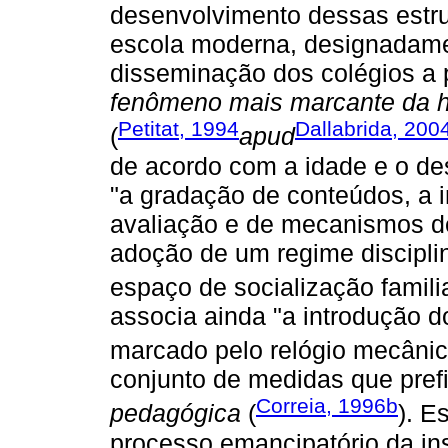
desenvolvimento dessas estru
escola moderna, designadamen
disseminação dos colégios a p
fenômeno mais marcante da his
Petitat, 1994
Dallabrida, 200
(
apud
de acordo com a idade e o de
"a gradação de conteúdos, a 
avaliação e de mecanismos d
adoção de um regime disciplin
espaço de socialização familia
associa ainda "a introdução d
marcado pelo relógio mecânic
conjunto de medidas que pre
Correia, 1996b
pedagógica
(
). E
processo emancipatório da ins