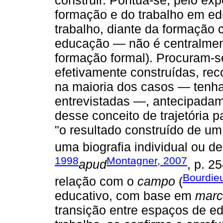
construir. Pontua-se, pelo ex
formação e do trabalho em ed
trabalho, diante da formação
educação — não é centralmen
formação formal). Procuram-s
efetivamente construídas, r
na maioria dos casos — tenha
entrevistadas —, antecipada
desse conceito de trajetória p
"o resultado construído de u
uma biografia individual ou de
1998
Montagner, 2007
apud
, p. 2
Bourdie
relação com o
campo
(
educativo, com base em
marc
transição entre espaços de 