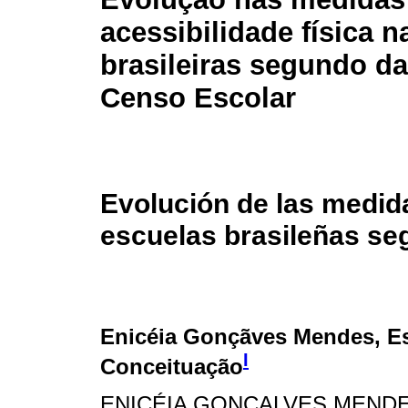
acessibilidade física n
brasileiras segundo d
Censo Escolar
Evolución de las medida
escuelas brasileñas se
Enicéia Gonçãves Mendes
, E
I
Conceituação
ENICÉIA GONÇALVES MENDES é