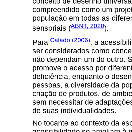
conceito de desenho universa
compreendido como um projeto
população em todas as diferen
ABNT, 2020
sensoriais (
).
Calado (2006)
Para
, a acessibi
ser considerados como conc
não dependam um do outro. Se
promove o acesso por difere
deficiência, enquanto o desen
pessoas, a diversidade da po
criação de produtos, de ambi
sem necessitar de adaptações
de suas individualidades.
No tocante ao contexto da es
acessibilidade se ampliam à m