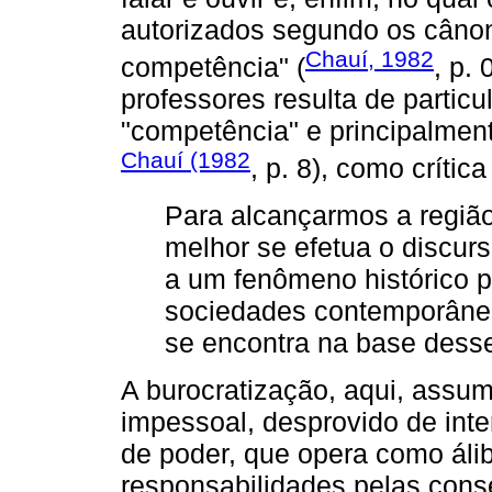
autorizados segundo os cânon
Chauí, 1982
competência" (
, p.
professores resulta de particu
"competência" e principalmen
Chauí (1982
, p. 8), como crític
Para alcançarmos a regiã
melhor se efetua o discur
a um fenômeno histórico p
sociedades contemporânea
se encontra na base dess
A burocratização, aqui, assu
impessoal, desprovido de int
de poder, que opera como áli
responsabilidades pelas conse