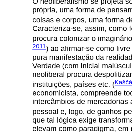
O neoliberalismo se projeta 
própria, uma forma de pensa
coisas e corpos, uma forma d
Caracteriza-se, assim, como 
procura colonizar o imaginário 
2011
) ao afirmar-se como livre
pura manifestação da realida
Verdade (com inicial maiúscul
neoliberal procura despolitiza
Kaščá
instituições, países etc. (
economicista, compreende to
intercâmbios de mercadorias 
pessoal e, logo, de ganhos p
que tal lógica exige transform
elevam como paradigma, em r