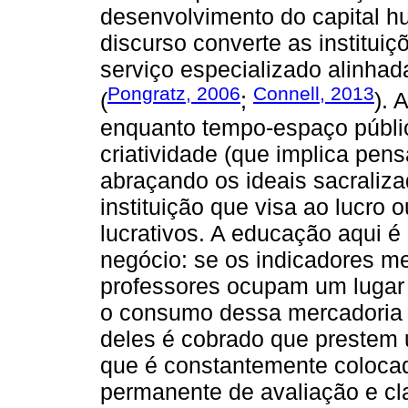
desenvolvimento do capital h
discurso converte as institui
serviço especializado alinh
Pongratz, 2006
Connell, 2013
(
;
). 
enquanto tempo-espaço públi
criatividade (que implica pen
abraçando os ideais sacraliz
instituição que visa ao lucro 
lucrativos. A educação aqui 
negócio: se os indicadores m
professores ocupam um lugar d
o consumo dessa mercadoria p
deles é cobrado que prestem u
que é constantemente colocad
permanente de avaliação e cla