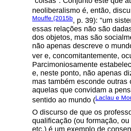
"coisas". Conjunto este que at
neoliberalismo é, então, disc
Mouffe (2015b
, p. 39): "um sis
essas relações não são dadas
dos objetos, mas são socialm
não apenas descreve o mundo,
ver e, concomitantemente, ocu
Parcimoniosamente estabelec
e, neste ponto, não apenas di
mas também esconde outras c
aquelas que convidam a pensar
Laclau e Mo
sentido ao mundo (
O discurso de que os profess
qualificação (ou formação, ou
etc.) é um exemplo de consen