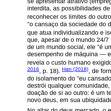
se apresentar atrativo (empreg
interdita, as possibilidades d
reconhecer os limites do outr
"o cansaço da sociedade do 
que atua individualizando e i
que, apesar de o mundo 24/7 
de um mundo social, ele "é u
desempenho de máquina — e 
revela o custo humano exigido
2016
Han (2018)
, p. 18).
, de for
do isolamento do "eu cansado"
destrói qualquer comunidade,
doação de si ao outro: é um 
novo deus, em sua ubiquidade
No altar do deus mercado, o