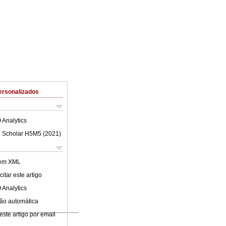
ersonalizados
 Analytics
 Scholar H5M5 (
2021
)
 em XML
itar este artigo
 Analytics
ão automática
este artigo por email