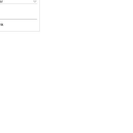
ar
nk