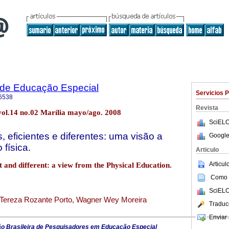
a de Educação Especial
Servicios 
6538
Revista
 vol.14 no.02 Marília mayo/ago. 2008
SciELO
, eficientes e diferentes: uma visão a
Google
 física.
Articulo
Articu
nt and different: a view from the Physical Education.
Como c
SciELO
e Tereza Rozante Porto, Wagner Wey Moreira
Traduc
Enviar 
o Brasileira de Pesquisadores em Educação Especial