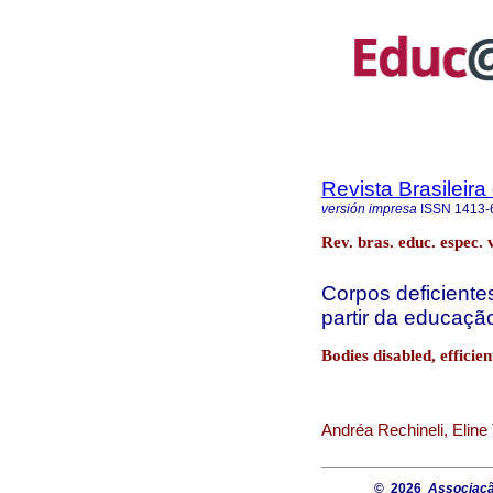
Revista Brasileir
versión impresa
ISSN
1413-
Rev. bras. educ. espec.
Corpos deficientes
partir da educação
Bodies disabled, efficie
Andréa Rechineli, Elin
© 2026
Associaçã