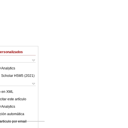
Personalizados
 Analytics
 Scholar H5M5 (
2021
)
lo en XML
itar este artículo
 Analytics
ción automática
articulo por email