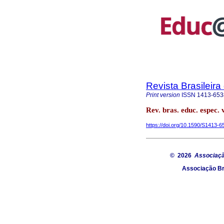
Revista Brasileir
Print version
ISSN
1413-653
Rev. bras. educ. espec.
https://doi.org/10.1590/S1413
© 2026
Associaçã
Associação Br