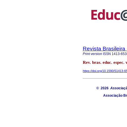
Revista Brasileir
Print version
ISSN
1413-653
Rev. bras. educ. espec. 
https://doi.org/10.1590/S1413
© 2026
Associaçã
Associação Br