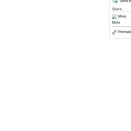
Send th
Share
More
More
Permali