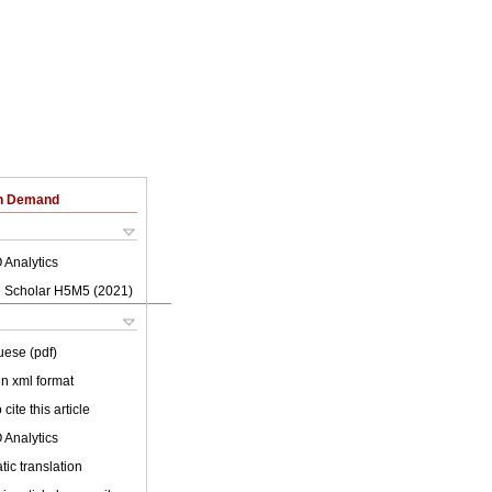
on Demand
 Analytics
 Scholar H5M5 (
2021
)
uese (pdf)
 in xml format
cite this article
 Analytics
ic translation