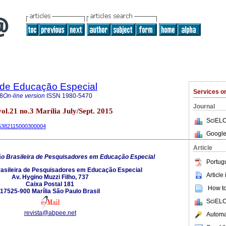
a de Educação Especial
Services 
8
On-line version
ISSN
1980-5470
Journal
vol.21 no.3 Marília July/Sept. 2015
SciELO
-65382115000300004
Google
Article
o Brasileira de Pesquisadores em Educação Especial
Portug
asileira de Pesquisadores em Educação Especial
Article
Av. Hygino Muzzi Filho, 737
Caixa Postal 181
How to 
17525-900 Marília São Paulo Brasil
SciELO
revista@abpee.net
Automat