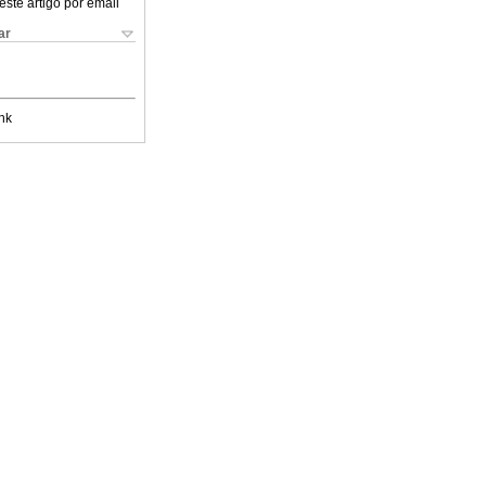
este artigo por email
ar
nk