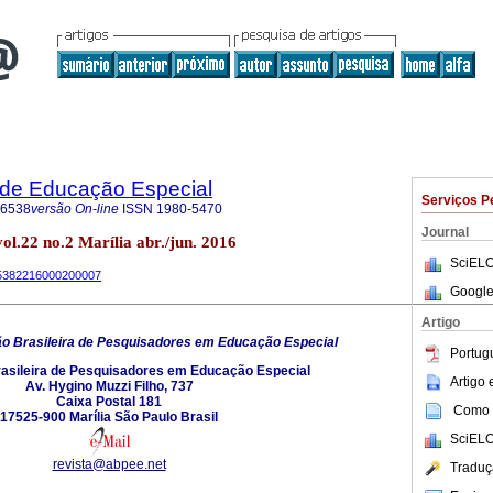
a de Educação Especial
Serviços P
-6538
versão On-line
ISSN
1980-5470
Journal
vol.22 no.2 Marília abr./jun. 2016
SciELO
-65382216000200007
Google
Artigo
o Brasileira de Pesquisadores em Educação Especial
Portug
asileira de Pesquisadores em Educação Especial
Artigo
Av. Hygino Muzzi Filho, 737
Caixa Postal 181
Como c
17525-900 Marília São Paulo Brasil
SciELO
revista@abpee.net
Traduç