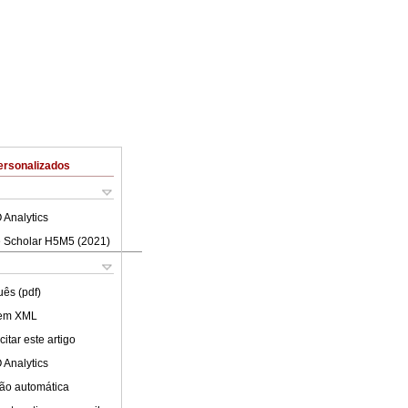
ersonalizados
 Analytics
 Scholar H5M5 (
2021
)
uês (pdf)
 em XML
itar este artigo
 Analytics
ão automática