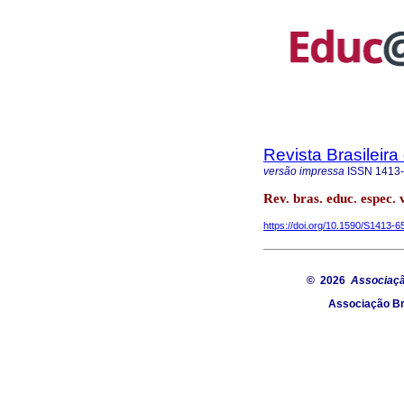
Revista Brasileir
versão impressa
ISSN
1413
Rev. bras. educ. espec. 
https://doi.org/10.1590/S1413
© 2026
Associaçã
Associação Br