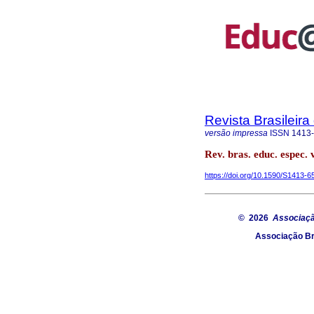
Revista Brasileir
versão impressa
ISSN
1413
Rev. bras. educ. espec. 
https://doi.org/10.1590/S1413
© 2026
Associaçã
Associação Br