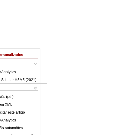
ersonalizados
 Analytics
 Scholar H5M5 (
2021
)
uês (pdf)
 em XML
itar este artigo
 Analytics
ão automática