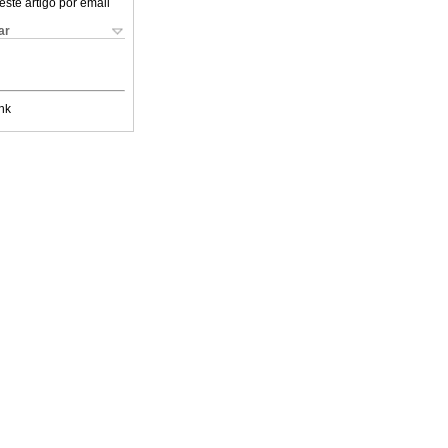
este artigo por email
ar
nk