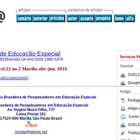
a de Educação Especial
Serviços P
-6538
versão On-line
ISSN
1980-5470
Journal
vol.22 no.2 Marília abr./jun. 2016
SciELO
-65382216000200007
Google
Artigo
o Brasileira de Pesquisadores em Educação Especial
Portug
asileira de Pesquisadores em Educação Especial
Artigo
Av. Hygino Muzzi Filho, 737
Caixa Postal 181
Como c
17525-900 Marília São Paulo Brasil
SciELO
revista@abpee.net
Traduç