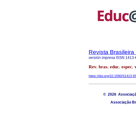
Revista Brasileir
versión impresa
ISSN
1413-
Rev. bras. educ. espec. 
https://doi.org/10.1590/S1413
© 2026
Associaçã
Associação Br