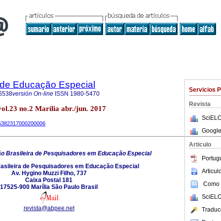
a de Educação Especial
Servicios 
6538
versión On-line
ISSN
1980-5470
Revista
vol.23 no.2 Marília abr./jun. 2017
SciELO
-65382317000200006
Google
Articulo
o Brasileira de Pesquisadores em Educação Especial
Portug
asileira de Pesquisadores em Educação Especial
Articu
Av. Hygino Muzzi Filho, 737
Caixa Postal 181
Como c
17525-900 Marília São Paulo Brasil
SciELO
revista@abpee.net
Traduc