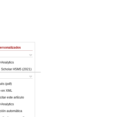
Personalizados
 Analytics
 Scholar H5M5 (
2021
)
ués (pdf)
lo en XML
itar este artículo
 Analytics
ción automática