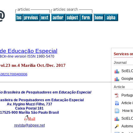
a de Educação Especial
Services 
8
On-line version
ISSN
1980-5470
Journal
vol.23 no.4 Marília Oct./Dec. 2017
SciELO
-65382317000400006
Google
Article
o Brasileira de Pesquisadores em Educação Especial
Portug
asileira de Pesquisadores em Educação Especial
Article
Av. Hygino Muzzi Filho, 737
Caixa Postal 181
How to 
17525-900 Marília São Paulo Brasil
SciELO
revista@abpee.net
Automat