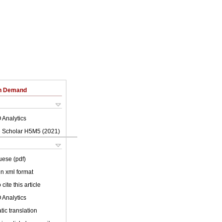
on Demand
 Analytics
 Scholar H5M5 (
2021
)
uese (pdf)
 in xml format
cite this article
 Analytics
ic translation