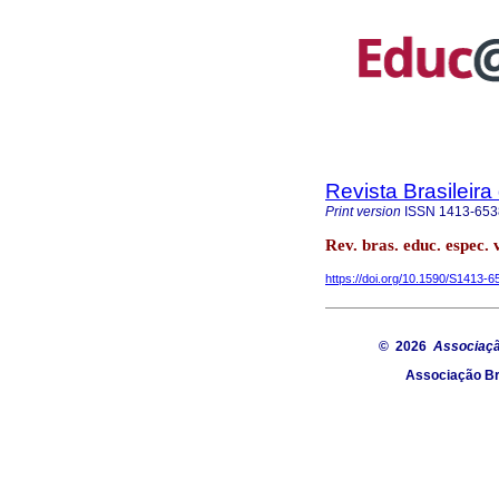
Revista Brasileir
Print version
ISSN
1413-653
Rev. bras. educ. espec. 
https://doi.org/10.1590/S1413
© 2026
Associaçã
Associação Br