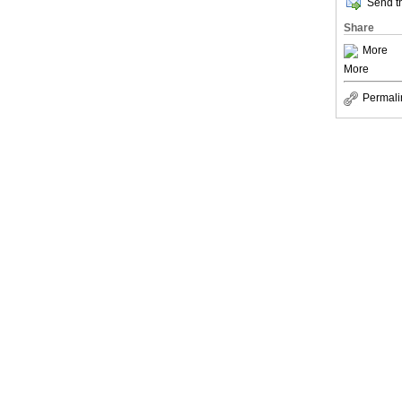
Send th
Share
More
More
Permali