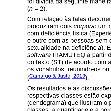
foi dividia da seguinte maneira
(
n
= 2).
Com relação às falas decorre
produziram dois
corpora
: um 
com deficiência física (Experi
e outro com as pessoas sem d
sexualidade na deficiência).
software
IRAMUTEQ a partir d
do texto (ST) de acordo com 
os vocábulos, reunindo-os ou 
Camargo & Justo, 2013
(
).
Os resultados e as discussõ
respectivas classes estão exp
(dendograma) que ilustram o 
classes, a quantidade e a po