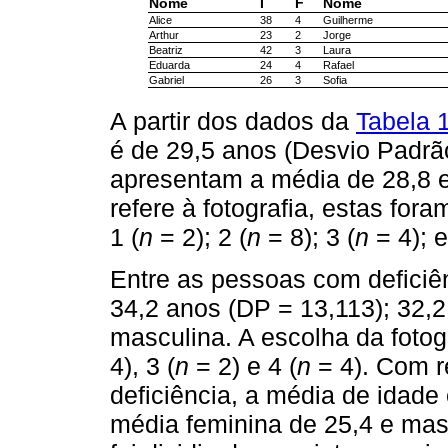
Nome
I
F
Nome
Alice
38
4
Guilherme
Arthur
23
2
Jorge
Beatriz
42
3
Laura
Eduarda
24
4
Rafael
Gabriel
26
3
Sofia
A partir dos dados da
Tabela 
é de 29,5 anos (Desvio Padrã
apresentam a média de 28,8 
refere à fotografia, estas fora
1 (
n
= 2); 2 (
n
= 8); 3 (
n
= 4); e
Entre as pessoas com deficiên
34,2 anos (DP = 13,113); 32,2
masculina. A escolha da fotog
4), 3 (
n
= 2) e 4 (
n
= 4). Com r
deficiência, a média de idade
média feminina de 25,4 e masc