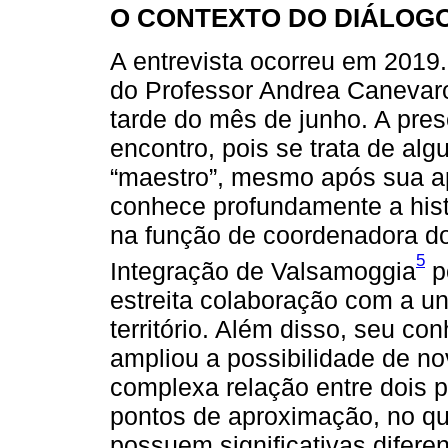
O CONTEXTO DO DIÁLOG
A entrevista ocorreu em 201
do Professor Andrea Canevaro
tarde do mês de junho. A pre
encontro, pois se trata de al
“maestro”, mesmo após sua ap
conhece profundamente a histó
na função de coordenadora d
5
Integração de Valsamoggia
p
estreita colaboração com a u
território. Além disso, seu co
ampliou a possibilidade de n
complexa relação entre dois pa
pontos de aproximação, no qu
possuem significativas difere