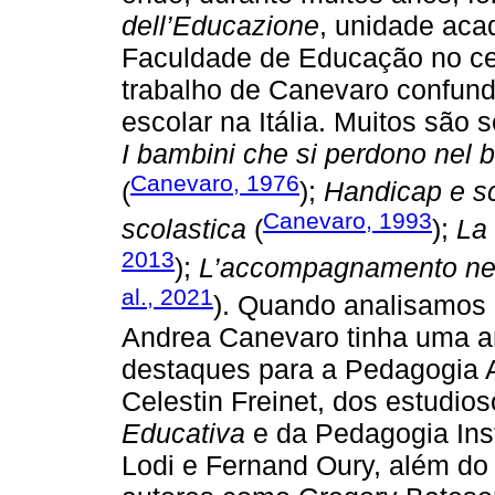
dell’Educazione
, unidade aca
Faculdade de Educação no cená
trabalho de Canevaro confund
escolar na Itália. Muitos são 
I bambini che si perdono nel bo
Canevaro, 1976
(
);
Handicap e sc
Canevaro, 1993
scolastica
(
);
La 
2013
);
L’accompagnamento nel p
al., 2021
). Quando analisamos 
Andrea Canevaro tinha uma a
destaques para a Pedagogia 
Celestin Freinet, dos estudio
Educativa
e da Pedagogia Inst
Lodi e Fernand Oury, além d