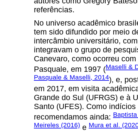
autores como Gregory Bateson
referências.
No universo acadêmico brasil
tem sido difundido por meio 
intercâmbio universitário, com
integravam o grupo de pesqui
Canevaro, como ocorreu com 
Maselli & 
Pasquale, em 1997 (
Pasquale & Maselli, 2014
), e, po
em 2017, em visita acadêmica
Grande do Sul (UFRGS) e à Un
Santo (UFES). Como indícios
Baptista
recomendamos ainda:
Meireles (2016)
Mura et al. (202
e