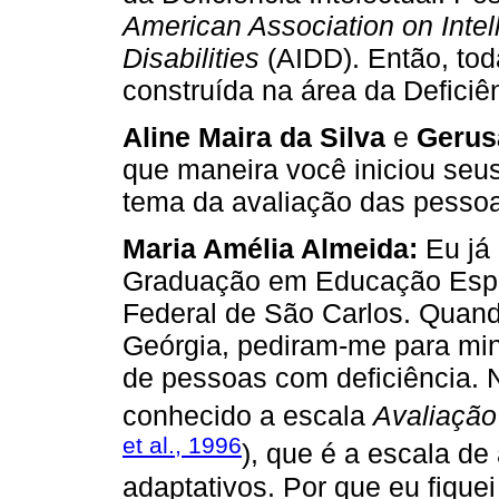
American Association on Inte
Disabilities
(AIDD). Então, toda
construída na área da Deficiên
Aline Maira da Silva
e
Gerus
que maneira você iniciou seu
tema da avaliação das pessoas
Maria Amélia Almeida:
Eu já 
Graduação em Educação Espe
Federal de São Carlos. Quand
Geórgia, pediram-me para mini
de pessoas com deficiência. 
conhecido a escala
Avaliação
et al., 1996
), que é a escala d
adaptativos. Por que eu fique