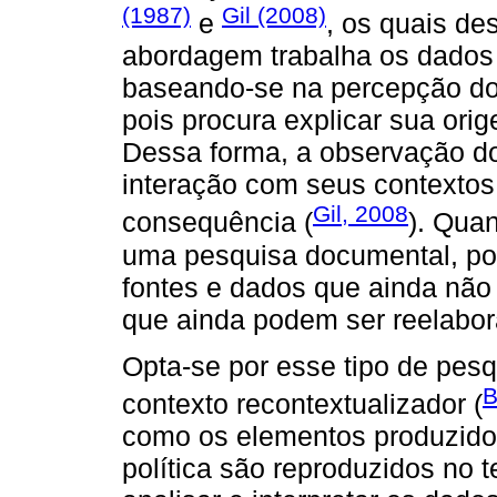
(1987)
Gil (2008)
e
, os quais d
abordagem trabalha os dados 
baseando-se na percepção do
pois procura explicar sua or
Dessa forma, a observação d
interação com seus contextos
Gil, 2008
consequência (
). Qua
uma pesquisa documental, pois
fontes e dados que ainda não
que ainda podem ser reelabora
Opta-se por esse tipo de pesqu
B
contexto recontextualizador (
como os elementos produzidos
política são reproduzidos no te