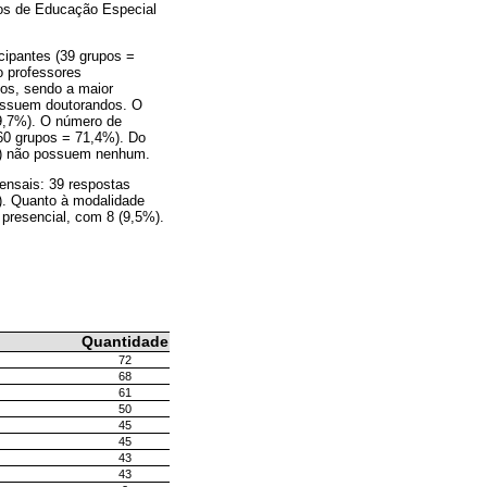
cos de Educação Especial
cipantes (39 grupos =
o professores
os, sendo a maior
possuem doutorandos. O
79,7%). O número de
60 grupos = 71,4%). Do
0%) não possuem nenhum.
ensais: 39 respostas
%). Quanto à modalidade
presencial, com 8 (9,5%).
Quantidade
72
68
61
50
45
45
43
43