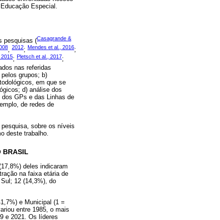
 Educação Especial.
Casagrande &
 pesquisas (
008
2012
Mendes et al., 2016
,
;
;
, 2015
Pletsch et al., 2017
;
;
ados nas referidas
pelos grupos; b)
etodológicos, em que se
gicos; d) análise dos
es dos GPs e das Linhas de
xemplo, de redes de
pesquisa, sobre os níveis
o deste trabalho.
 BRASIL
 (17,8%) deles indicaram
ração na faixa etária de
Sul; 12 (14,3%), do
1,7%) e Municipal (1 =
ariou entre 1985, o mais
9 e 2021. Os líderes