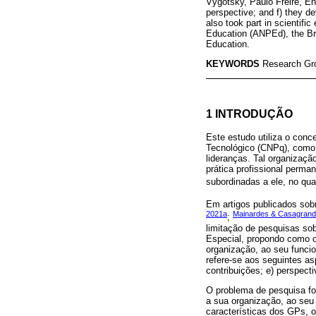
Vygotsky, Paulo Freire, E
perspective; and f) they d
also took part in scientif
Education (ANPEd), the Br
Education.
KEYWORDS
Research Gro
1 INTRODUÇÃO
Este estudo utiliza o conc
Tecnológico (CNPq), como 
lideranças. Tal organizaçã
prática profissional perm
subordinadas a ele, no qu
Em artigos publicados sobr
2021a
Mainardes & Casagrand
;
limitação de pesquisas so
Especial, propondo como ob
organização, ao seu funci
refere-se aos seguintes as
contribuições; e) perspect
O problema de pesquisa f
a sua organização, ao seu
características dos GPs, 