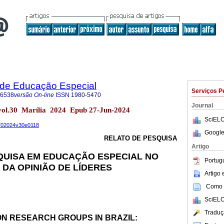
a de Educação Especial
Serviços P
-6538
versão On-line
ISSN
1980-5470
Journal
. vol.30 Marília 2024 Epub 27-Jun-2024
SciELO
4702024v30e0118
Google
RELATO DE PESQUISA
Artigo
QUISA EM EDUCAÇÃO ESPECIAL NO
Portug
 DA OPINIÃO DE LÍDERES
Artigo
Como c
SciELO
Traduç
ON RESEARCH GROUPS IN BRAZIL: