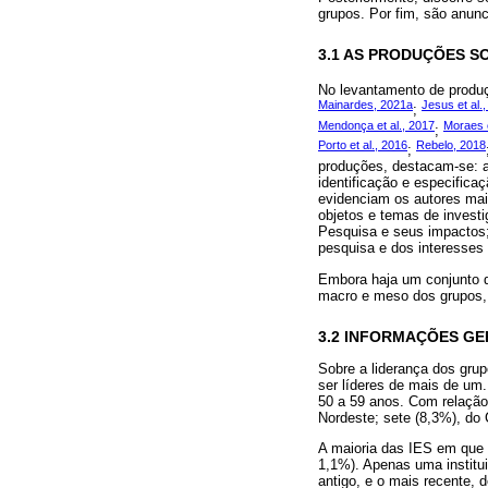
grupos. Por fim, são anun
3.1 AS PRODUÇÕES S
No levantamento de produ
Mainardes, 2021a
Jesus et al.
;
Mendonça et al., 2017
Moraes e
;
Porto et al., 2016
Rebelo, 2018
;
produções, destacam-se: a
identificação e especifica
evidenciam os autores mai
objetos e temas de investi
Pesquisa e seus impactos; 
pesquisa e dos interesses
Embora haja um conjunto 
macro e meso dos grupos, a
3.2 INFORMAÇÕES GE
Sobre a liderança dos grup
ser líderes de mais de um.
50 a 59 anos. Com relação
Nordeste; sete (8,3%), do 
A maioria das IES em que 
1,1%). Apenas uma institu
antigo, e o mais recente,