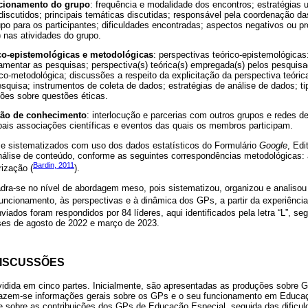
ncionamento do grupo
: frequência e modalidade dos encontros; estratégias u
discutidos; principais temáticas discutidas; responsável pela coordenação das
upo para os participantes; dificuldades encontradas; aspectos negativos ou p
 nas atividades do grupo.
ico-epistemológicas e metodológicas
: perspectivas teórico-epistemológicas:
damentar as pesquisas; perspectiva(s) teórica(s) empregada(s) pelos pesquisa
ico-metodológica; discussões a respeito da explicitação da perspectiva teóric
esquisa; instrumentos de coleta de dados; estratégias de análise de dados; 
ões sobre questões éticas.
ção de conhecimento
: interlocução e parcerias com outros grupos e redes d
cipais associações científicas e eventos das quais os membros participam.
e sistematizados com uso dos dados estatísticos do Formulário
Google
, Edi
álise de conteúdo, conforme as seguintes correspondências metodológicas: a
Bardin, 2011
rização (
).
dra-se no nível de abordagem meso, pois sistematizou, organizou e analiso
 funcionamento, às perspectivas e à dinâmica dos GPs, a partir da experiência
nviados foram respondidos por 84 líderes, aqui identificados pela letra “L”, s
ses de agosto de 2022 e março de 2023.
DISCUSSÕES
vidida em cinco partes. Inicialmente, são apresentadas as produções sobre
razem-se informações gerais sobre os GPs e o seu funcionamento em Educaçã
se sobre as contribuições dos GPs de Educação Especial, seguida das dificu