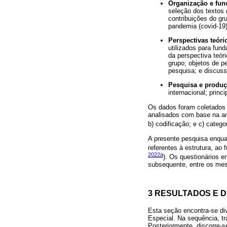
Organização e fu
seleção dos textos 
contribuições do gr
pandemia (covid-19)
Perspectivas teór
utilizados para fun
da perspectiva teór
grupo; objetos de p
pesquisa; e discuss
Pesquisa e produ
internacional; prin
Os dados foram coletados 
analisados com base na an
b) codificação; e c) catego
A presente pesquisa enqua
referentes à estrutura, ao
2022a
). Os questionários e
subsequente, entre os me
3 RESULTADOS E 
Esta seção encontra-se di
Especial. Na sequência, t
Posteriormente, discorre-