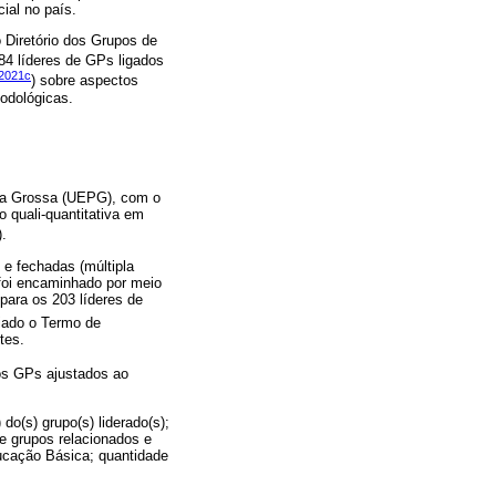
ial no país.
 Diretório dos Grupos de
 84 líderes de GPs ligados
2021c
) sobre aspectos
odológicas.
nta Grossa (UEPG), com o
 quali-quantitativa em
).
 e fechadas (múltipla
 foi encaminhado por meio
para os 203 líderes de
viado o Termo de
tes.
os GPs ajustados ao
do(s) grupo(s) liderado(s);
de grupos relacionados e
ucação Básica; quantidade