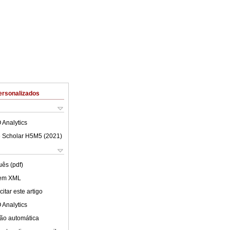
ersonalizados
 Analytics
 Scholar H5M5 (
2021
)
uês (pdf)
 em XML
itar este artigo
 Analytics
ão automática