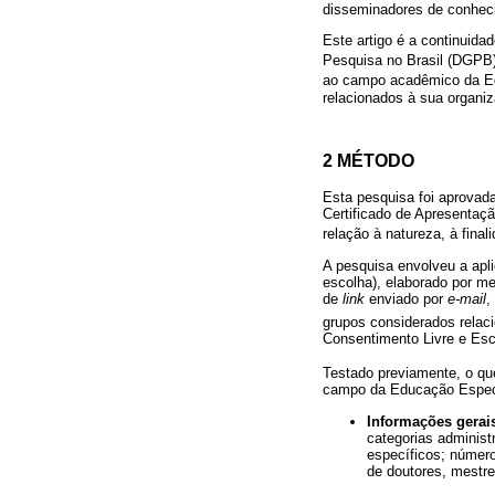
disseminadores de conheci
Este artigo é a continuid
Pesquisa no Brasil (DGPB
ao campo acadêmico da Ed
relacionados à sua organi
2 MÉTODO
Esta pesquisa foi aprova
Certificado de Apresentaç
relação à natureza, à fina
A pesquisa envolveu a apl
escolha), elaborado por m
de
link
enviado por
e-mail
,
grupos considerados rela
Consentimento Livre e Escl
Testado previamente, o qu
campo da Educação Espec
Informações gerai
categorias administ
específicos; númer
de doutores, mestr