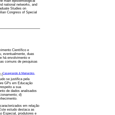
he main epistemological
nd national networks, and
raduate Studies on
lian Congress of Special
imento Científico e
u, eventualmente, duas
ue há envolvimento e
inhas comuns de pesquisas
Casagrande & Mainardes,
 (
do se justifica pela
sobre GPs em Educação
respeito a sua
unto de dados analisados
ncionamento; d)
onhecimento.
caracterizados em relação
Este estudo destaca as
 Especial, produtores e