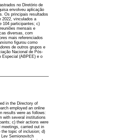
strados no Diretório de
uisa envolveu aplicação
. Os principais resultados
e 2022, vinculados a
 104 participantes; c)
 reuniões mensais e
icas diversas, com
tores mais referenciados
arxismo figurou como
adores de outros grupos e
ciação Nacional de Pós-
o Especial (ABPEE) e o
d in the Directory of
earch employed an online
n results were as follows:
with several institutions
ants; c) their actions were
 meetings, carried out in
the topic of inclusion; d)
re Lev Semionovitch