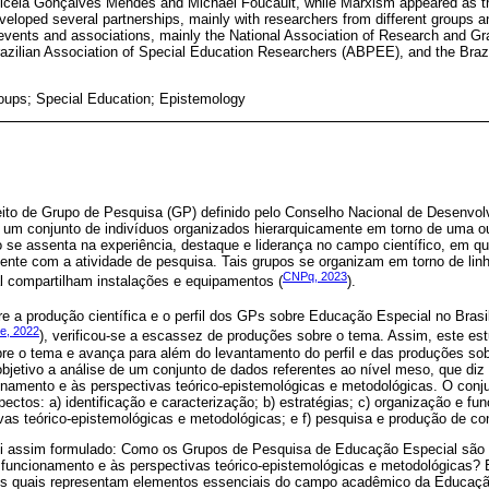
nicéia Gonçalves Mendes and Michael Foucault, while Marxism appeared as t
eveloped several partnerships, mainly with researchers from different groups a
ic events and associations, mainly the National Association of Research and G
azilian Association of Special Education Researchers (ABPEE), and the Brazi
ups; Special Education; Epistemology
eito de Grupo de Pesquisa (GP) definido pelo Conselho Nacional de Desenvolv
um conjunto de indivíduos organizados hierarquicamente em torno de uma o
o se assenta na experiência, destaque e liderança no campo científico, em q
anente com a atividade de pesquisa. Tais grupos se organizam em torno de l
CNPq, 2023
al compartilham instalações e equipamentos (
).
e a produção científica e o perfil dos GPs sobre Educação Especial no Brasil
e, 2022
), verificou-se a escassez de produções sobre o tema. Assim, este estu
bre o tema e avança para além do levantamento do perfil e das produções 
jetivo a análise de um conjunto de dados referentes ao nível meso, que diz 
onamento e às perspectivas teórico-epistemológicas e metodológicas. O conj
pectos: a) identificação e caracterização; b) estratégias; c) organização e fu
ivas teórico-epistemológicas e metodológicas; e f) pesquisa e produção de c
oi assim formulado: Como os Grupos de Pesquisa de Educação Especial são 
 funcionamento e às perspectivas teórico-epistemológicas e metodológicas? 
os quais representam elementos essenciais do campo acadêmico da Educação