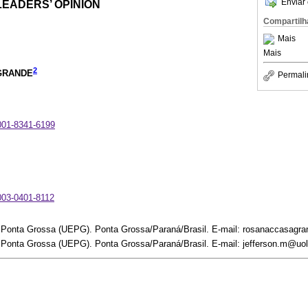
Enviar 
LEADERS’ OPINION
Compartilh
Mais
Mais
2
AGRANDE
Permali
0001-8341-6199
0003-0401-8112
 Ponta Grossa (UEPG). Ponta Grossa/Paraná/Brasil. E-mail: rosanaccasagr
 Ponta Grossa (UEPG). Ponta Grossa/Paraná/Brasil. E-mail: jefferson.m@uo