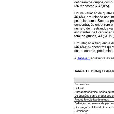
definiram os grupos como:
(36 respostas = 42,8%).
Houve variação de quatro a
46,4%), em relação aos int
pesquisadores. Sobre a pr
concentração entre zero e
número de mestrandos vari
estudantes de Graduação v
total de grupos, 43 (51,1
Em relação à frequência d
(46,4%); b) encontros qui
dos encontros, predominou
A
Tabela 1
apresenta as es
Tabela 1
Estratégias dese
Discussões
Leituras
Apresentação/discussões de pro
Discussões sobre produções de
Produção coletiva de textos
Definição de projetos de pesqui
Orientação coletiva de teses e 
Seminários