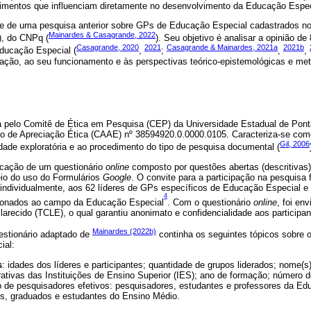
mentos que influenciam diretamente no desenvolvimento da Educação Espec
ade de uma pesquisa anterior sobre GPs de Educação Especial cadastrados no
Mainardes & Casagrande, 2022
), do CNPq (
). Seu objetivo é analisar a opinião de
Casagrande, 2020
2021
Casagrande & Mainardes, 2021a
2021b
ucação Especial (
,
;
,
,
zação, ao seu funcionamento e às perspectivas teórico-epistemológicas e met
da pelo Comitê de Ética em Pesquisa (CEP) da Universidade Estadual de Po
ão de Apreciação Ética (CAAE) nº 38594920.0.0000.0105. Caracteriza-se como
Gil, 2006
lidade exploratória e ao procedimento do tipo de pesquisa documental (
icação de um questionário
online
composto por questões abertas (descritivas)
eio do uso do Formulários
Google
. O convite para a participação na pesquisa
 individualmente, aos 62 líderes de GPs específicos de Educação Especial e 
4
cionados ao campo da Educação Especial
. Com o questionário
online
, foi en
arecido (TCLE), o qual garantiu anonimato e confidencialidade aos participan
Mainardes (2022b)
estionário adaptado de
continha os seguintes tópicos sobre 
ial:
s
: idades dos líderes e participantes; quantidade de grupos liderados; nome(s) 
rativas das Instituições de Ensino Superior (IES); ano de formação; número 
o de pesquisadores efetivos: pesquisadores, estudantes e professores da Ed
es, graduados e estudantes do Ensino Médio.