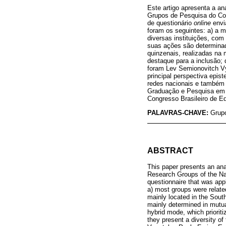
Este artigo apresenta a an
Grupos de Pesquisa do Con
de questionário
online
envi
foram os seguintes: a) a m
diversas instituições, com
suas ações são determinada
quinzenais, realizadas na 
destaque para a inclusão; 
foram Lev Semionovitch Vy
principal perspectiva epis
redes nacionais e também 
Graduação e Pesquisa em 
Congresso Brasileiro de E
PALAVRAS-CHAVE:
Grup
ABSTRACT
This paper presents an ana
Research Groups of the Na
questionnaire that was app
a) most groups were relate
mainly located in the Sout
mainly determined in mutual
hybrid mode, which prioriti
they present a diversity o