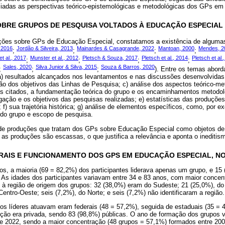
ciadas as perspectivas teórico-epistemológicas e metodológicas dos GPs em
OBRE GRUPOS DE PESQUISA VOLTADOS À EDUCAÇÃO ESPECIAL
ções sobre GPs de Educação Especial, constatamos a existência de algumas
, 2016
Jordão & Silveira, 2013
Mainardes & Casagrande, 2022
Mantoan, 2000
Mendes, 2
;
;
;
;
t al., 2017
Munster et al., 2012
Pletsch & Souza, 2017
Pletsch et al., 2014
Pletsch et al.
;
;
;
;
Sales, 2020
Silva Junior & Silva, 2015
Souza & Barros, 2020
;
;
;
). Entre os temas abord
) resultados alcançados nos levantamentos e nas discussões desenvolvidas 
ção dos objetivos das Linhas de Pesquisa; c) análise dos aspectos teórico-m
s citados, a fundamentação teórica do grupo e os encaminhamentos metodoló
gação e os objetivos das pesquisas realizadas; e) estatísticas das produçõ
f) sua trajetória histórica; g) análise de elementos específicos, como, por e
 do grupo e escopo de pesquisa.
de produções que tratam dos GPs sobre Educação Especial como objetos de 
s produções são escassas, o que justifica a relevância e aponta o ineditism
RAIS E FUNCIONAMENTO DOS GPS EM EDUCAÇÃO ESPECIAL, NO
os, a maioria (69 = 82,2%) dos participantes liderava apenas um grupo, e 15
 As idades dos participantes variavam entre 34 e 83 anos, com maior concent
 à região de origem dos grupos: 32 (38,0%) eram do Sudeste; 21 (25,0%), do 
Centro-Oeste; seis (7,2%), do Norte; e seis (7,2%) não identificaram a região.
os líderes atuavam eram federais (48 = 57,2%), seguida de estaduais (35 = 4
ição era privada, sendo 83 (98,8%) públicas. O ano de formação dos grupos v
 de 2022, sendo a maior concentração (48 grupos = 57,1%) formados entre 200