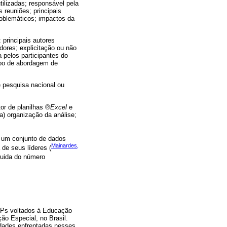
tilizadas; responsável pela
 reuniões; principais
roblemáticos; impactos da
 principais autores
dores; explicitação ou não
a pelos participantes do
tipo de abordagem de
e pesquisa nacional ou
tor de planilhas ®
Excel
e
) organização da análise;
u um conjunto de dados
Mainardes,
 de seus líderes (
eguida do número
 GPs voltados à Educação
o Especial, no Brasil.
ldades enfrentadas nesses