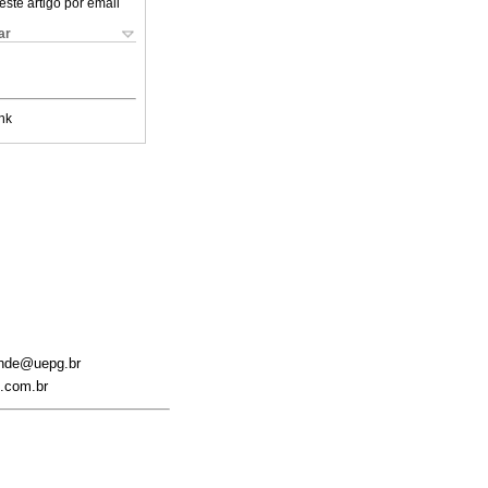
este artigo por email
ar
nk
ande@uepg.br
l.com.br