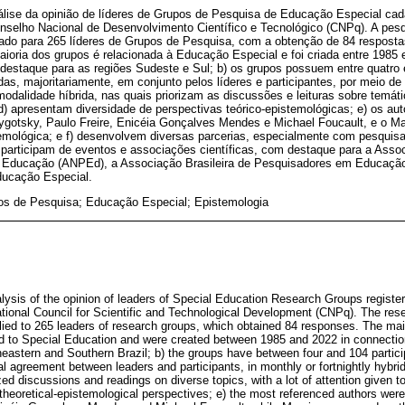
álise da opinião de líderes de Grupos de Pesquisa de Educação Especial cada
selho Nacional de Desenvolvimento Científico e Tecnológico (CNPq). A pesq
ado para 265 líderes de Grupos de Pesquisa, com a obtenção de 84 respostas
aioria dos grupos é relacionada à Educação Especial e foi criada entre 1985 
 destaque para as regiões Sudeste e Sul; b) os grupos possuem entre quatro e
s, majoritariamente, em conjunto pelos líderes e participantes, por meio de
modalidade híbrida, nas quais priorizam as discussões e leituras sobre temát
d) apresentam diversidade de perspectivas teórico-epistemológicas; e) os au
gotsky, Paulo Freire, Enicéia Gonçalves Mendes e Michael Foucault, e o M
temológica; e f) desenvolvem diversas parcerias, especialmente com pesquis
participam de eventos e associações científicas, com destaque para a Asso
Educação (ANPEd), a Associação Brasileira de Pesquisadores em Educaçã
ducação Especial.
os de Pesquisa; Educação Especial; Epistemologia
lysis of the opinion of leaders of Special Education Research Groups registere
tional Council for Scientific and Technological Development (CNPq). The res
lied to 265 leaders of research groups, which obtained 84 responses. The mai
d to Special Education and were created between 1985 and 2022 in connection 
heastern and Southern Brazil; b) the groups have between four and 104 particip
 agreement between leaders and participants, in monthly or fortnightly hybrid
zed discussions and readings on diverse topics, with a lot of attention given to 
f theoretical-epistemological perspectives; e) the most referenced authors we