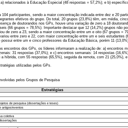
 a) relacionados à Educação Especial (48 respostas = 57,2%); e b) específi
 104 participantes, sendo a maior concentração indicada entre dez e 20 parti
egrantes efetivos do grupo. Do total, 20 grupos (23,8%) têm, em média, cinc
esença de doutorandos nos GPs, houve uma variação de zero a 18 doutorand
 seis (66 grupos = 78,5%). Importante destacar que 12 (14,2%) grupos não 
ou de zero a 23, sendo a maior concentração entre um e oito (67 grupos = 
ariou entre zero e 22, com maior concentração entre um e seis estudantes (
%) possui entre um e cinco professores da Educação Básica, porém 11 (13,
os encontros dos GPs, os líderes informaram a realização de: a) encontros m
nzenais: 31 respostas (37,0%); e c) encontros semanais: 14 respostas (16,6
 a híbrida, com 55 respostas (65,5%), seguida da remota, com 21 (25,0%), e 
tratégias utilizadas pelos GPs.
nvolvidas pelos Grupos de Pesquisa
Estratégias
jetos de pesquisa (dissertações e teses)
 artigos/eventos
sa coletiva
dissertações