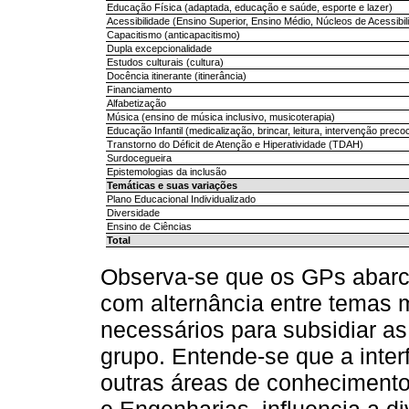
Educação Física (adaptada, educação e saúde, esporte e lazer)
Acessibilidade (Ensino Superior, Ensino Médio, Núcleos de Acessibil
Capacitismo (anticapacitismo)
Dupla excepcionalidade
Estudos culturais (cultura)
Docência itinerante (itinerância)
Financiamento
Alfabetização
Música (ensino de música inclusivo, musicoterapia)
Educação Infantil (medicalização, brincar, leitura, intervenção preco
Transtorno do Déficit de Atenção e Hiperatividade (TDAH)
Surdocegueira
Epistemologias da inclusão
Temáticas e suas variações
Plano Educacional Individualizado
Diversidade
Ensino de Ciências
Total
Observa-se que os GPs abarc
com alternância entre temas 
necessários para subsidiar as
grupo. Entende-se que a inte
outras áreas de conheciment
e Engenharias, influencia a d