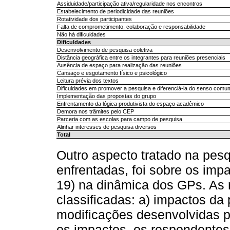
Assiduidade/participação ativa/regularidade nos encontros
Estabelecimento de periodicidade das reuniões
Rotatividade dos participantes
Falta de comprometimento, colaboração e responsabilidade
Não há dificuldades
Dificuldades
Desenvolvimento de pesquisa coletiva
Distância geográfica entre os integrantes para reuniões presenciais
Ausência de espaço para realização das reuniões
Cansaço e esgotamento físico e psicológico
Leitura prévia dos textos
Dificuldades em promover a pesquisa e diferenciá-la do senso comu
Implementação das propostas do grupo
Enfrentamento da lógica produtivista do espaço acadêmico
Demora nos trâmites pelo CEP
Parceria com as escolas para campo de pesquisa
Alinhar interesses de pesquisa diversos
Total
Outro aspecto tratado na pesq
enfrentadas, foi sobre os im
19) na dinâmica dos GPs. As
classificadas: a) impactos da 
modificações desenvolvidas 
os impactos, os respondentes