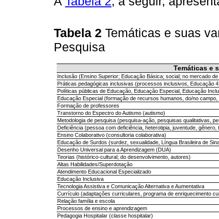
A
Tabela 2
, a seguir, apresen
Tabela 2
Temáticas e suas va
Pesquisa
Temáticas e 
Inclusão (Ensino Superior; Educação Básica; social; no mercado de 
Práticas pedagógicas inclusivas (processos inclusivos, Educação 4
Políticas públicas de Educação, Educação Especial, Educação Incl
Educação Especial (formação de recursos humanos, do/no campo, na 
Formação de professores
Transtorno do Espectro do Autismo (autismo)
Metodologia de pesquisa (pesquisa-ação, pesquisas qualitativas, pe
Deficiência (pessoa com deficiência, heterotipia, juventude, gênero, ti
Ensino Colaborativo (consultoria colaborativa)
Educação de Surdos (surdez, sexualidade, Língua Brasileira de Sinai
Desenho Universal para a Aprendizagem (DUA)
Teorias (histórico-cultural; do desenvolvimento, autores)
Altas Habilidades/Superdotação
Atendimento Educacional Especializado
Educação Inclusiva
Tecnologia Assistiva e Comunicação Alternativa e Aumentativa
Currículo (adaptações curriculares, programa de enriquecimento cur
Relação família e escola
Processos de ensino e aprendizagem
Pedagogia Hospitalar (classe hospitalar)