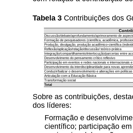
Tabela 3
Contribuições dos 
Contri
Discussão/debate/aprofundamento/aprimoramento de aspectos
Formação de pesquisadores (científica, acadêmica, profission
Produção, divulgação, produção acadêmico-científica (individual
Reflexão/aplicação/relação/discussão/ teórico-prática
Integração/compartilhamento/interlocução/parcerias entre a
Desenvolvimento do pensamento crítico reflexivo
Participação em eventos e redes nacionais e internacionais e 
Desenvolvimento da interdisciplinaridade para novas aprend
Conduzir/balizar o desenvolvimento e alterações em políticas 
Articulação com a Educação Básica
Transformação social
Total
Sobre as contribuições, dest
dos líderes:
Formação e desenvolvimen
científico; participação e