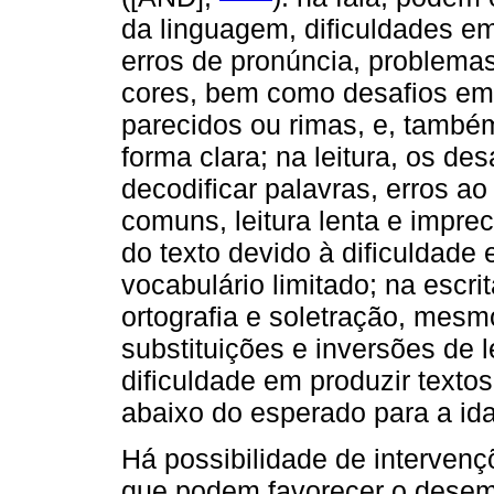
da linguagem, dificuldades em
erros de pronúncia, problema
cores, bem como desafios em
parecidos ou rimas, e, também
forma clara; na leitura, os de
decodificar palavras, erros 
comuns, leitura lenta e impr
do texto devido à dificuldade
vocabulário limitado; na escr
ortografia e soletração, mes
substituições e inversões de 
dificuldade em produzir texto
abaixo do esperado para a ida
Há possibilidade de interven
que podem favorecer o dese