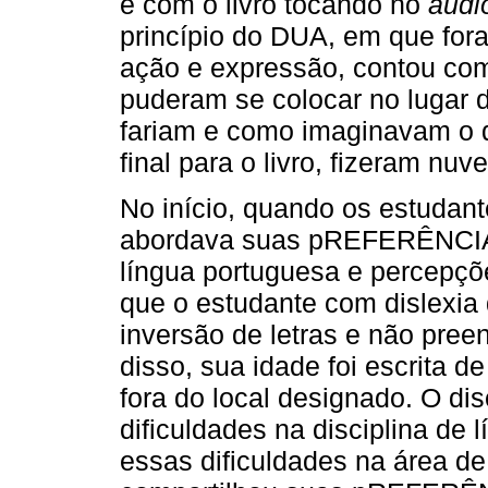
e com o livro tocando no
audi
princípio do DUA, em que for
ação e expressão, contou com
puderam se colocar no lugar d
fariam e como imaginavam o d
final para o livro, fizeram nu
No início, quando os estudan
abordava suas pREFERÊNCIAS 
língua portuguesa e percepç
que o estudante com dislexi
inversão de letras e não pr
disso, sua idade foi escrita 
fora do local designado. O di
dificuldades na disciplina de
essas dificuldades na área de