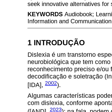
seek innovative alternatives for 
KEYWORDS
Audiobook; Learnin
Information and Communication
1 INTRODUÇÃO
Dislexia é um transtorno esp
neurobiológica que tem como c
reconhecimento preciso e/ou f
decodificação e soletração (In
2002
[IDA],
).
Algumas características pod
com dislexia, conforme apont
2023
([AND],
): na fala, podem