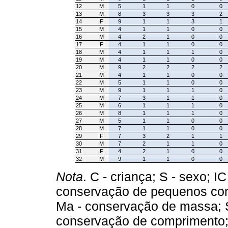
12
M
5
1
1
0
0
13
M
8
3
3
3
2
14
F
9
1
1
3
1
15
M
4
1
1
0
0
16
M
4
2
1
0
0
17
F
4
1
1
0
0
18
M
4
1
1
1
0
19
M
4
1
1
0
0
20
M
9
2
2
2
2
21
M
4
1
1
0
0
22
M
5
1
1
0
0
23
M
9
1
1
1
0
24
M
7
3
1
1
0
25
M
6
1
1
1
0
26
M
8
1
1
1
0
27
M
5
1
1
0
0
28
M
7
1
1
0
0
29
F
7
3
2
1
1
30
M
7
2
1
1
0
31
F
4
2
1
0
0
32
M
9
1
1
0
0
Nota
. C - criança; S - sexo; I
conservação de pequenos conj
Ma - conservação de massa; S
conservação de comprimento; 