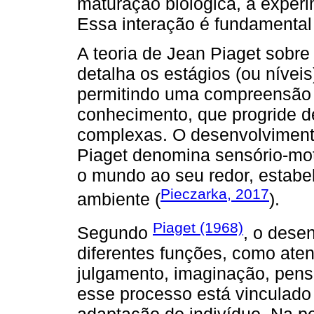
maturação biológica, a exper
Essa interação é fundamental 
A teoria de Jean Piaget sobre 
detalha os estágios (ou níve
permitindo uma compreensão 
conhecimento, que progride d
complexas. O desenvolviment
Piaget denomina sensório-moto
o mundo ao seu redor, estabe
Pieczarka, 2017
ambiente (
).
Piaget (1968)
Segundo
, o dese
diferentes funções, como aten
julgamento, imaginação, pens
esse processo está vinculado
adaptação do indivíduo. Na pe