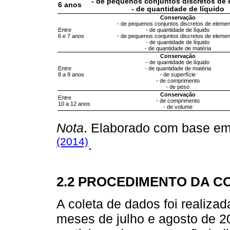
- de pequenos conjuntos discretos de
6 anos
- de quantidade de líquido
Conservação
- de pequenos conjuntos discretos de eleme
Entre
- de quantidade de líquido
6 e 7 anos
- de pequenos conjuntos discretos de eleme
- de quantidade de líquido
- de quantidade de matéria
Conservação
- de quantidade de líquido
Entre
- de quantidade de matéria
8 a 9 anos
- de superfície
- de comprimento
- de peso
Conservação
Entre
- de comprimento
10 a 12 anos
- de volume
Nota
. Elaborado com base e
(2014)
.
2.2 PROCEDIMENTO DA C
A coleta de dados foi realiz
meses de julho e agosto de 2