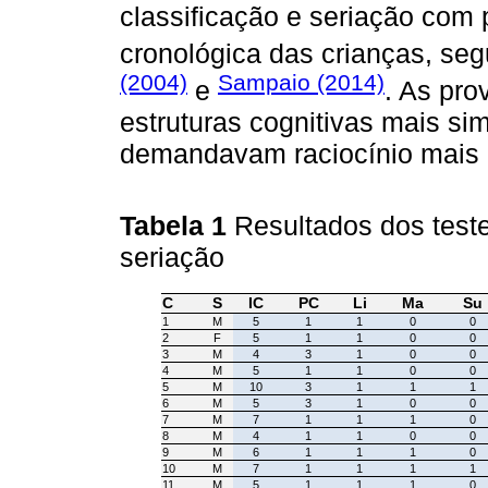
classificação e seriação com 
cronológica das crianças, se
(2004)
Sampaio (2014)
e
. As pro
estruturas cognitivas mais si
demandavam raciocínio mais
Tabela 1
Resultados dos teste
seriação
C
S
IC
PC
Li
Ma
Su
1
M
5
1
1
0
0
2
F
5
1
1
0
0
3
M
4
3
1
0
0
4
M
5
1
1
0
0
5
M
10
3
1
1
1
6
M
5
3
1
0
0
7
M
7
1
1
1
0
8
M
4
1
1
0
0
9
M
6
1
1
1
0
10
M
7
1
1
1
1
11
M
5
1
1
1
0