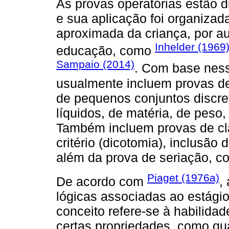
As provas operatórias estão d
e sua aplicação foi organizad
aproximada da criança, por au
Inhelder (1969
educação, como
Sampaio (2014)
. Com base ness
usualmente incluem provas d
de pequenos conjuntos discret
líquidos, de matéria, de peso
Também incluem provas de cl
critério (dicotomia), inclusão
além da prova de seriação, co
Piaget (1976a)
De acordo com
,
lógicas associadas ao estági
conceito refere-se à habilida
certas propriedades, como q