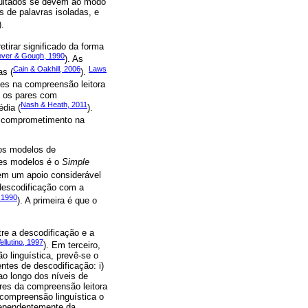
sultados se devem ao modo
s de palavras isoladas, e
).
etirar significado da forma
ver & Gough, 1990
). As
Cain & Oakhill, 2006
Laws
as (
).
es na compreensão leitora
m os pares com
Nash & Heath, 2011
édia (
).
m comprometimento na
 os modelos de
tes modelos é o
Simple
 tem um apoio considerável
 descodificação com a
 1990
). A primeira é que o
re a descodificação e a
llutino, 1997
). Em terceiro,
 linguística, prevê-se o
ntes de descodificação: i)
o longo dos níveis de
res da compreensão leitora
 compreensão linguística o
ndependentemente da