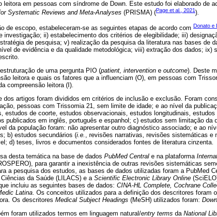
 leitora em pessoas com síndrome de Down. Este estudo foi elaborado de ac
Page et al., 2021
 for Systematic Reviews and Meta-Analyses
(PRISMA) (
).
Donato e 
são de escopo, estabeleceram-se as seguintes etapas de acordo com
 investigação; ii) estabelecimento dos critérios de elegibilidade; iii) designa
ratégia de pesquisa; v) realização da pesquisa da literatura nas bases de d
nível de evidência e da qualidade metodológica; viii) extração dos dados; ix) 
scrito.
estruturação de uma pergunta PIO (
patient, intervention
e
outcome
). Deste m
ão leitora e quais os fatores que a influenciam (O), em pessoas com Trisso
da compreensão leitora (I).
ade dos artigos foram divididos em critérios de inclusão e exclusão. Foram con
lação, pessoas com Trissomia 21, sem limite de idade; e ao nível da publicaç
s, estudos de coorte, estudos observacionais, estudos longitudinais, estudos 
os publicados em inglês, português e espanhol; c) estudos sem limitação da 
ível da população foram: não apresentar outro diagnóstico associado; e ao nív
is; b) estudos secundários (
i.e.
, revisões narrativas, revisões sistemáticas e 
el; d) teses, livros e documentos considerados fontes de literatura cinzenta.
isa desta temática na base de dados
PubMed Central
e na plataforma
Interna
OSPERO), para garantir a inexistência de outras revisões sistemáticas sem
ra a pesquisa dos estudos, as bases de dados utilizadas foram a PubMed Cent
 Ciências da Saúde (LILACS) e a
Scientific Electronic Library Online
(SciELO)
ue incluiu as seguintes bases de dados:
CINA-HL Complete, Cochrane Collec
Medic Latina
. Os conceitos utilizados para a definição dos descritores foram 
tora. Os descritores
Medical Subject Headings
(MeSH) utilizados foram:
Down
m foram utilizados termos em linguagem natural/
entry terms
da
National Lib