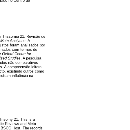
rado no Centro de
om Trissomia 21. Revisão de
 Meta-Analyses.
A
stos foram analisados por
nados com termos de
de
Oxford Centre for
ized Studies
. A pesquisa
tudos não comparativos
és. A compreensão leitora
cto, existindo outros como
nstram influência na
Trisomy 21. This is a
atic Reviews and Meta-
 EBSCO Host. The records