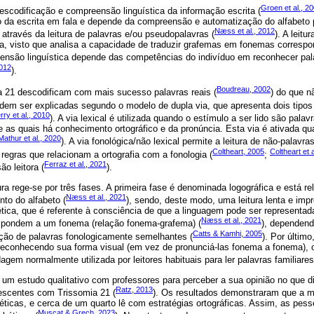
Groen et al., 2
descodificação e compreensão linguística da informação escrita (
 da escrita em fala e depende da compreensão e automatização do alfabeto p
Næss et al., 2012
através da leitura de palavras e/ou pseudopalavras (
). A leit
, visto que analisa a capacidade de traduzir grafemas em fonemas corresp
eensão linguística depende das competências do indivíduo em reconhecer pal
2012
).
Boudreau, 2002
 21 descodificam com mais sucesso palavras reais (
) do que n
odem ser explicadas segundo o modelo de dupla via, que apresenta dois tipos
rry et al., 2010
). A via lexical é utilizada quando o estímulo a ser lido são palav
e as quais há conhecimento ortográfico e da pronúncia. Esta via é ativada q
Mathur et al., 2020
). A via fonológica/não lexical permite a leitura de não-palavr
Coltheart, 2005
Coltheart et 
 regras que relacionam a ortografia com a fonologia (
;
Ferraz et al., 2021
o leitora (
).
ra rege-se por três fases. A primeira fase é denominada logográfica e está re
Næss et al., 2021
to do alfabeto (
), sendo, deste modo, uma leitura lenta e impr
tica, que é referente à consciência de que a linguagem pode ser representad
Næss et al., 2021
spondem a um fonema (relação fonema-grafema) (
), dependend
Catts & Kamhi, 2005
ção de palavras fonologicamente semelhantes (
). Por último
reconhecendo sua forma visual (em vez de pronunciá-las fonema a fonema), o 
gem normalmente utilizada por leitores habituais para ler palavras familiares
o um estudo qualitativo com professores para perceber a sua opinião no que di
Ratz, 2013
lescentes com Trissomia 21 (
). Os resultados demonstraram que a m
abéticas, e cerca de um quarto lê com estratégias ortográficas. Assim, as pe
Muscat & Grech, 2023