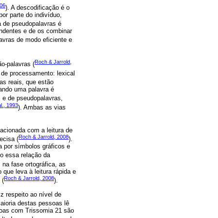
006
). A descodificação é o
or parte do indivíduo,
ura de pseudopalavras é
ondentes e de os combinar
avras de modo eficiente e
Roch & Jarrold,
ão-palavras (
 de processamento: lexical
ras reais, que estão
uando uma palavra é
as e de pseudopalavras,
al., 1993
). Ambas as vias
lacionada com a leitura de
Roch & Jarrold, 2008
ecisa (
).
a por símbolos gráficos e
o essa relação da
, na fase ortográfica, as
que leva à leitura rápida e
Roch & Jarrold, 2008
 (
).
z respeito ao nível de
aioria destas pessoas lê
ssoas com Trissomia 21 são