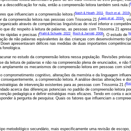
e a descodificação for nula, então a compreensão leitora também será nula (
Nash & Heath, 2011
Roch et al., 2019
ores que influenciam a compreensão leitora (
;
Laws et al., 2016
or da compreensão leitora nas pessoas com Trissomia 21 (
), v
 organizado através de competências linguísticas de nível inferior e competên
No que diz respeito à leitura de palavras, as pessoas com Trissomia 21 apr
Prahl & Schuele, 2022
Roch & Jarrold, 2008
N
te rápidas e precisas (
;
). O estudo de
ação de não palavras equivalentes às das crianças com desenvolvimento típi
 Down apresentavam défices nas medidas de duas importantes competências
a fonológica.
r lacunar no estudo da compreensão leitora nessa população. Revisões prévi
ise da leitura de palavras e não na compreensão plena de enunciados, e não 
m amplamente os mecanismos de compreensão leitora em pessoas com sín
o comprometimento cognitivo, alterações da memória e da linguagem influe
 consequentemente, a compreensão leitora. A análise destas alterações e do
Roc
estratégias de intervenção existentes para as pessoas com Trissomia 21 (
dado acerca das diferenças potenciais no padrão de compreensão leitora pod
venção pedagógica e definir estratégias mais eficazes. Tendo em conta o a
esponder à pergunta de pesquisa: Quais os fatores que influenciam a compree
tipo metodológico secundário, mais especificamente uma revisão de escopo, r