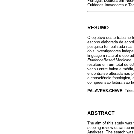
Portugal. Doutora em Neur
Cuidados Inovadores e Tecn
RESUMO
O objetivo deste trabalho 
escopo elaborada de acord
pesquisa foi realizada na
dois investigadores indep
linguagem natural e operad
EvidenceBased Medicine
,
resultou em um total de 6
variou entre baixa e média
encontra-se alterada nas 
a consciência fonológica, 
compreensão leitora são 
PALAVRAS-CHAVE:
Tris
ABSTRACT
The aim of this study was 
scoping review drawn up in
Analyses. The search was