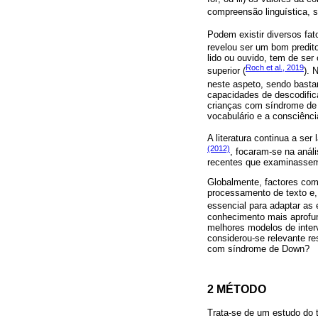
compreensão linguística, s
Podem existir diversos fat
revelou ser um bom predit
lido ou ouvido, tem de ser
Roch et al., 2019
superior (
). 
neste aspeto, sendo bastan
capacidades de descodific
crianças com síndrome de
vocabulário e a consciênci
A literatura continua a se
(2012)
, focaram-se na anál
recentes que examinasse
Globalmente, factores com
processamento de texto e,
essencial para adaptar as 
conhecimento mais aprofun
melhores modelos de inter
considerou-se relevante r
com síndrome de Down?
2 MÉTODO
Trata-se de um estudo do 