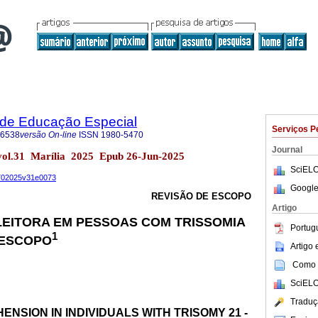
a de Educação Especial
Serviços P
-6538
versão On-line
ISSN
1980-5470
Journal
. vol.31 Marília 2025 Epub 26-Jun-2025
SciELO
54702025v31e0073
Google
REVISÃO DE ESCOPO
Artigo
EITORA EM PESSOAS COM TRISSOMIA
Portug
1
E ESCOPO
Artigo
Como c
SciELO
Traduç
NSION IN INDIVIDUALS WITH TRISOMY 21 -