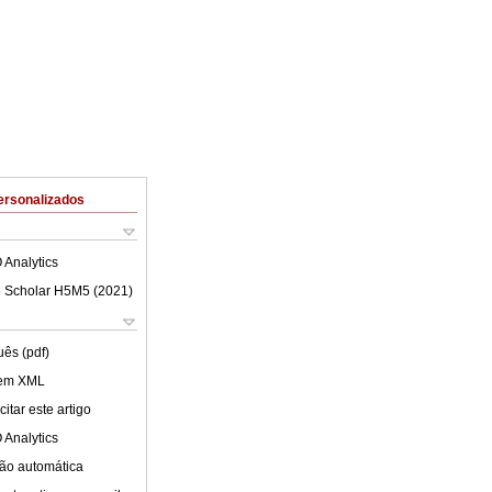
ersonalizados
 Analytics
 Scholar H5M5 (
2021
)
uês (pdf)
 em XML
itar este artigo
 Analytics
ão automática