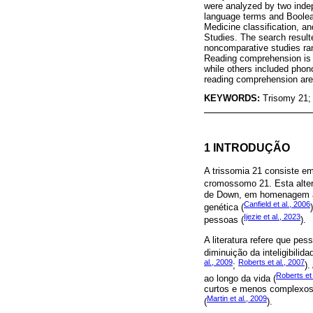
were analyzed by two inde
language terms and Boolea
Medicine classification, 
Studies. The search resulte
noncomparative studies ran
Reading comprehension is a
while others included phon
reading comprehension are 
KEYWORDS:
Trisomy 21;
1 INTRODUÇÃO
A trissomia 21 consiste em
cromossomo 21. Esta alter
de Down, em homenagem ao
Canfield et al., 2006
genética (
Ijezie et al., 2023
pessoas (
).
A literatura refere que p
diminuição da inteligibili
al., 2009
Roberts et al., 2007
;
)
Roberts et 
ao longo da vida (
curtos e menos complexos,
Martin et al., 2009
(
).