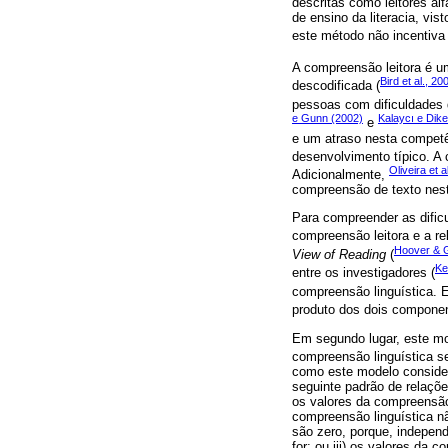
descritas como leitores alf
de ensino da literacia, vi
este método não incentiva 
A compreensão leitora é um
Bird et al., 20
descodificada (
pessoas com dificuldades d
e Gunn (2002)
Kalaycı e Dik
e
e um atraso nesta compet
desenvolvimento típico. A 
Oliveira et a
Adicionalmente,
compreensão de texto nes
Para compreender as dific
compreensão leitora e a re
Hoover & 
View of Reading
(
Ke
entre os investigadores (
compreensão linguística. 
produto dos dois componen
Em segundo lugar, este mo
compreensão linguística s
como este modelo consider
seguinte padrão de relaçõe
os valores da compreensão
compreensão linguística n
são zero, porque, independ
for; ou iii) os valores da