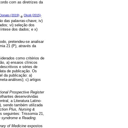
ordo com as diretrizes da
Donato (2019)
Okoli (2015)
e
:
ção das palavras-chave; iv)
ados; vi) seleção dos
síntese dos dados; e x)
odo, pretendeu-se analisar
mia 21 (P), através da
siderados como critérios de
ão, a) ensaios clínicos
descritivos e séries de
data de publicação. Os
el da publicação: a)
meta-análises); c) artigos
tional Prospective Register
elhantes desenvolvidas
ral, a Literatura Latino-
, sendo também utilizada
tion Plus, Nursing &
os seguintes: Trissomia 21,
 syndrome
e
Reading
.
rary of Medicine
expostos