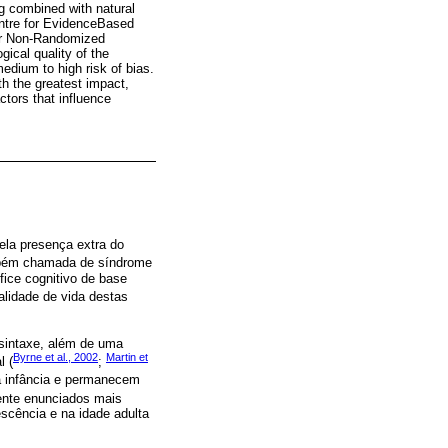
 combined with natural
ntre for EvidenceBased
for Non-Randomized
ical quality of the
edium to high risk of bias.
h the greatest impact,
tors that influence
pela presença extra do
mbém chamada de síndrome
ce cognitivo de base
alidade de vida destas
 sintaxe, além de uma
Byrne et al., 2002
Martin et
l (
;
a infância e permanecem
ente enunciados mais
cência e na idade adulta