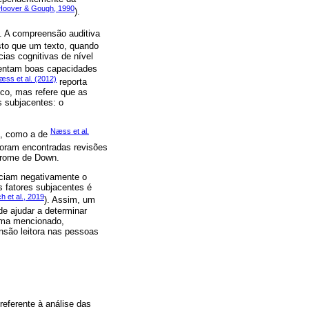
Hoover & Gough, 1990
).
). A compreensão auditiva
isto que um texto, quando
cias cognitivas de nível
esentam boas capacidades
æss et al. (2012)
reporta
co, mas refere que as
 subjacentes: o
Næss et al.
as, como a de
foram encontradas revisões
drome de Down.
nciam negativamente o
s fatores subjacentes é
h et al., 2019
). Assim, um
e ajudar a determinar
cima mencionado,
nsão leitora nas pessoas
eferente à análise das