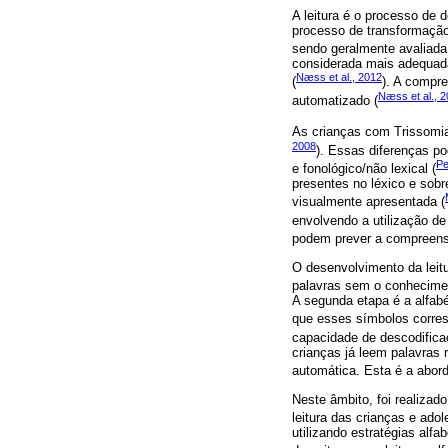
A leitura é o processo de 
processo de transformação
sendo geralmente avaliada 
considerada mais adequada
Næss et al., 2012
(
). A compr
Næss et al., 
automatizado (
As crianças com Trissomia
2008
). Essas diferenças p
Pe
e fonológico/não lexical (
presentes no léxico e sobr
visualmente apresentada (
envolvendo a utilização de
podem prever a compreensã
O desenvolvimento da leitu
palavras sem o conhecimen
A segunda etapa é a alfabé
que esses símbolos corre
capacidade de descodifica
crianças já leem palavras 
automática. Esta é a aborda
Neste âmbito, foi realizad
leitura das crianças e ado
utilizando estratégias alf