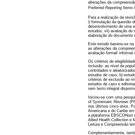
alterações da compreensão
Preferred Reporting Items
Para a realização da revi
i) formulação da questão de
desenvolvimento de uma est
estudos; vii) avaliação do 
elaboração do documento e
Este estudo baseou-se na 
as alterações da compreens
avaliação formal/ informal 
Os critérios de elegibilid
inclusão: ao nível da popu
controlados e aleatorizado
estudos de caso; b) estud
critérios de exclusão ao n
estudos de caso e editoria
sem texto integral disponív
Iniciou-se com uma pesqu
of Systematic Reviews
(PR
nos últimos cinco anos. Pa
Americana e do Caribe em
a plataforma EBSCOHost q
Allied Health Collection e 
Leitura e Compreensão lei
Complementarmente, també