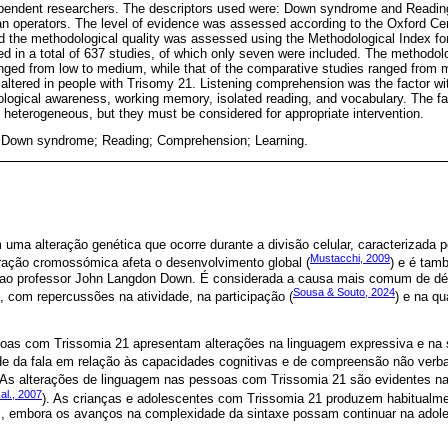
pendent researchers. The descriptors used were: Down syndrome and Reading
n operators. The level of evidence was assessed according to the Oxford Ce
and the methodological quality was assessed using the Methodological Index 
d in a total of 637 studies, of which only seven were included. The methodolog
ged from low to medium, while that of the comparative studies ranged from m
ltered in people with Trisomy 21. Listening comprehension was the factor wit
ological awareness, working memory, isolated reading, and vocabulary. The fac
heterogeneous, but they must be considered for appropriate intervention.
 Down syndrome; Reading; Comprehension; Learning.
 uma alteração genética que ocorre durante a divisão celular, caracterizada 
Mustacchi, 2009
ação cromossómica afeta o desenvolvimento global (
) e é ta
 professor John Langdon Down. É considerada a causa mais comum de défi
Sousa & Souto, 2024
), com repercussões na atividade, na participação (
) e na qu
essoas com Trissomia 21 apresentam alterações na linguagem expressiva e na
dade da fala em relação às capacidades cognitivas e de compreensão não verba
. As alterações de linguagem nas pessoas com Trissomia 21 são evidentes n
al., 2007
). As crianças e adolescentes com Trissomia 21 produzem habitualm
 embora os avanços na complexidade da sintaxe possam continuar na adoles