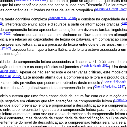
abéticos (
). No entanto, pode-se argumentar que estes re
sto que há uma tendência para ensinar os alunos com Trissomia 21 a ler atravé
Muscat & Grech, 2023
as competências utilizadas na fase de leitura ortográfica (
Keenan et al., 2008
a tarefa cognitiva complexa (
) e consiste na capacidade de r
00
Hoo
), interpretando enunciados e discursos a partir de informações gráficas (
e compreensão leitora apresentam alterações em diversas tarefas linguístic
en (2022)
referem que as pessoas com síndrome de Down apresentam alteraçõ
ência em relação às capacidades de leitura de palavras, em comparação co
compreensão leitora atrasa a precisão da leitura entre dois e três anos, em m
l. (2022)
acrescentaram que a baixa fluência de leitura esteve associada a u
ta população.
uldades de compreensão leitora associadas à Trissomia 21, é útil considerar
Nash & Heath, 2011
lação entre esta e as competências subjacentes (
). Um des
Gough, 1990
). Apesar de não ser recente e de ter várias críticas, este modelo
lso et al., 2022
). Este modelo afirma que a compreensão leitora é o produto da
Hoover & Gough,
Existem três previsões que podem ser retiradas deste modelo (
Chen & Vellutino, 1997
tes melhorará significativamente a compreensão leitora (
).
delo sustenta que uma fraca capacidade de leitura faz com que a relação ent
Chen & Ve
eja negativa em crianças que têm alterações na compreensão leitora (
a que a compreensão leitora é proporcional à descodificação e à compreensão
s entre a compreensão linguística e a compreensão leitora para níveis cresce
 leitora aumentam, uma vez que a taxa de melhoria da compreensão leitora a
ão é constante, mas depende da capacidade de descodificação; ou ii) os valo
entemente do nível de descodificação, a compreensão leitora será nula se a
 compreensão leitora aumentam a partir de um valor mínimo de zero porque, i