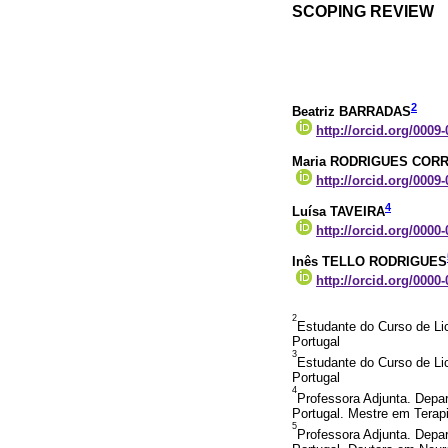
SCOPING REVIEW
2
Beatriz BARRADAS
http://orcid.org/0009
Maria RODRIGUES CORR
http://orcid.org/0009
4
Luísa TAVEIRA
http://orcid.org/0000
Inês TELLO RODRIGUES
http://orcid.org/0000
2
Estudante do Curso de Lic
Portugal
3
Estudante do Curso de Lic
Portugal
4
Professora Adjunta. Depar
Portugal. Mestre em Terap
5
Professora Adjunta. Depar