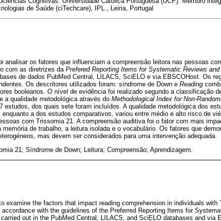
ociências Cognitivas. Universidade Católica Portuguesa (UCP). Membro integ
ologias de Saúde (ciTechcare), IPL., Leiria, Portugal
foi analisar os fatores que influenciam a compreensão leitora nas pessoas c
o com as diretrizes da
Prefered Reporting Items for Systematic Reviews and
s bases de dados PubMed Central, LILACS, SciELO e via EBSCOHost. Os regi
endentes. Os descritores utilizados foram: síndrome de Down e
Reading
combi
ores booleanos. O nível de evidência foi realizado segundo a classificação 
 e a qualidade metodológica através do
Methodological Index for Non-Random
37 estudos, dos quais sete foram incluídos. A qualidade metodológica dos es
, enquanto a dos estudos comparativos, variou entre médio e alto risco de vi
pessoas com Trissomia 21. A compreensão auditiva foi o fator com mais impa
a memória de trabalho, a leitura isolada e o vocabulário. Os fatores que demo
heterogéneos, mas devem ser considerados para uma intervenção adequada.
somia 21; Síndrome de Down; Leitura; Compreensão; Aprendizagem.
to examine the factors that impact reading comprehension in individuals with 
 accordance with the guidelines of the Preferred Reporting Items for System
 carried out in the PubMed Central, LILACS, and SciELO databases and via