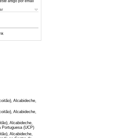
este artigo por email
ar
nk
oitão), Alcabideche,
oitão), Alcabideche,
tão), Alcabideche,
ca Portuguesa (UCP)
tão), Alcabideche,