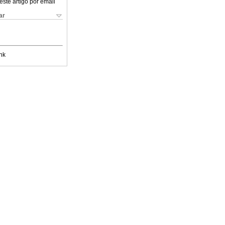
este artigo por email
ar
nk