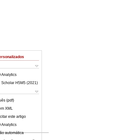
ersonalizados
 Analytics
 Scholar H5M5 (
2021
)
uês (pdf)
 em XML
itar este artigo
 Analytics
ão automática