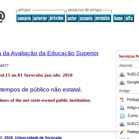
a da Avaliação da Educação Superior
Serviços P
Journal
-4077
SciELO
ol.15 no.01 Sorocaba jan./abr. 2010
Google
tempos de público não estatal.
Artigo
Portug
mes of the not state-owned public institution.
Artigo
Como c
SciELO
Traduç
© 2026
Universidade de Sorocaba