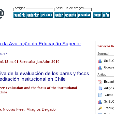
a da Avaliação da Educação Superior
Serviços P
Journal
-4077
SciELO
ol.15 no.01 Sorocaba jan./abr. 2010
Google
iva de la evaluación de los pares y focos
Artigo
ditación institucional en Chile
Espanh
eer evaluation and the focus of the institutional
Artigo
Chile
Como c
SciELO
Traduç
, Nicolás Fleet, Milagros Delgado