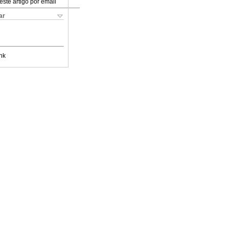
este artigo por email
ar
nk