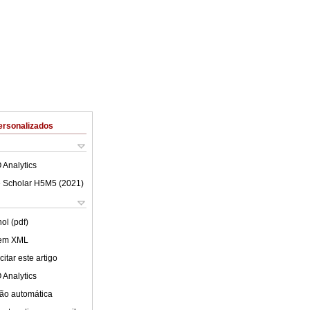
ersonalizados
 Analytics
 Scholar H5M5 (
2021
)
ol (pdf)
 em XML
itar este artigo
 Analytics
ão automática