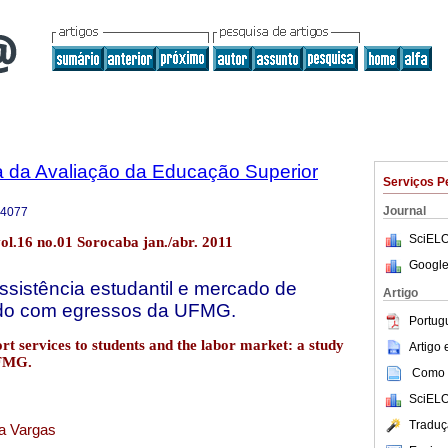
a da Avaliação da Educação Superior
Serviços P
Journal
-4077
SciELO
ol.16 no.01 Sorocaba jan./abr. 2011
Google
assistência estudantil e mercado de
Artigo
udo com egressos da UFMG.
Portug
rt services to students and the labor market: a study
Artigo
UFMG.
Como c
SciELO
Traduç
ra Vargas