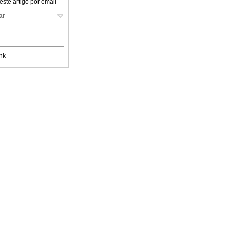
este artigo por email
ar
nk