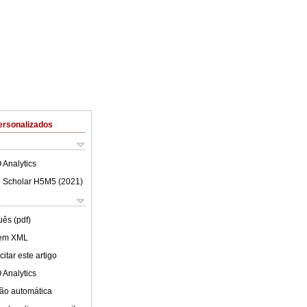
ersonalizados
 Analytics
 Scholar H5M5 (
2021
)
uês (pdf)
 em XML
itar este artigo
 Analytics
ão automática