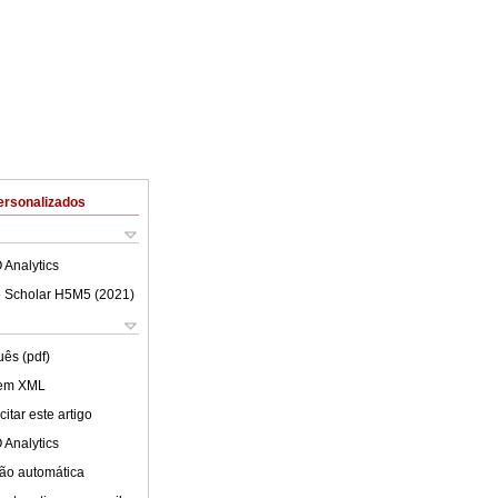
ersonalizados
 Analytics
 Scholar H5M5 (
2021
)
uês (pdf)
 em XML
itar este artigo
 Analytics
ão automática