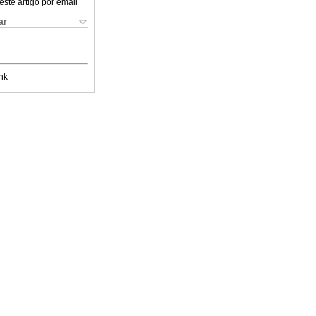
este artigo por email
ar
nk