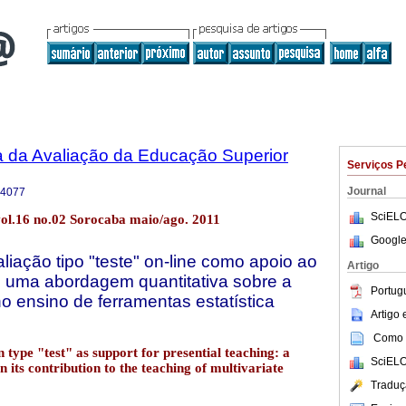
a da Avaliação da Educação Superior
Serviços P
Journal
-4077
SciELO
ol.16 no.02 Sorocaba maio/ago. 2011
Google
aliação tipo "teste" on-line como apoio ao
Artigo
: uma abordagem quantitativa sobre a
Portug
o ensino de ferramentas estatística
Artigo
Como c
n type "test" as support for presential teaching: a
SciELO
 its contribution to the teaching of multivariate
Traduç