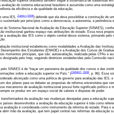
na educação superior brasileira também segue a sistemática de subdivisão em
 a avaliação do sistema educacional brasileiro é assumida como uma estratégi
elhoria da eficiência e da qualidade da educação,
Zainko (2008
de uma IES,
) defende que ela deva possibilitar a construção de um
 sustentado por princípios como a democracia, a autonomia, a pertinência e 
lei do Sistema Nacional de Avaliação da Educação Superior (SINAES), confor
ação institucional ganhou espaço nas atribuições do estado. Essa nova propos
rar a avaliação das IES como o objeto central desse sistema, primando pelo r
ção.
liação institucional estabeleceu como modalidades a Avaliação das Institui
o Desempenho dos Estudantes (ENADE) e a Avaliação dos Cursos de Gradu
 dois momentos principais, que são: autoavaliação, realizada pelas CPAs e av
o designada pelo Inep, seguindo diretrizes estabelecidas pela Comissão naci
o pelo SINAES é de “traçar um panorama da qualidade dos cursos e das instit
ZAINKO, 2008
formações sobre a educação superior no País.” (
, p. 96). Esse si
nsiderado alicerçado como uma política de governo para avaliação das IES, e
 um dos pilares para se debater as propostas de reforma universitária que v
sse mecanismo de avaliação institucional possui forte significado político e
 sempre se produz em um espaço social de valores e disputas de poder.
a transformadora da avaliação nas mudanças desejadas para a educação supe
os países desenvolvidos a avaliação da educação superior é tida como refere
ssa avaliação é considerada como instrumento da reforma do estado. Para o 
 abrir mão da avaliação, que tem papel central nas reformas da educação su