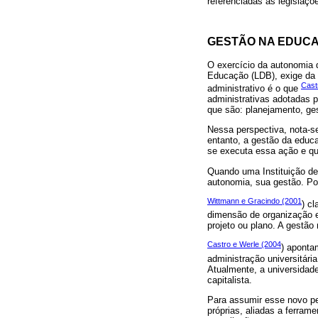
referenciadas as legislaç
GESTÃO NA EDUCA
O exercício da autonomia d
Educação (LDB), exige da 
Cast
administrativo é o que
administrativas adotadas 
que são: planejamento, ge
Nessa perspectiva, nota-s
entanto, a gestão da educ
se executa essa ação e qu
Quando uma Instituição de
autonomia, sua gestão. P
Wittmann e Gracindo (2001
) c
dimensão de organização 
projeto ou plano. A gestão
Castro e Werle (2004
) aponta
administração universitária
Atualmente, a universida
capitalista.
Para assumir esse novo pe
próprias, aliadas a ferram