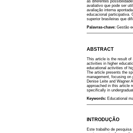
as diferentes possibilidad
avaliativo que pode ser uti
avaliação interna apontad
educacional participativa. 
superior brasileiras que d
Palavras-chave:
Gestão ed
ABSTRACT
This article is the result 
activities in higher educa
educational activities of hi
The article presents the sp
management, focusing on pa
Denise Leite and Wagner An
approached in this article 
specifically in undergradua
Keywords:
Educational ma
INTRODUÇÃO
Este trabalho de pesquisa 