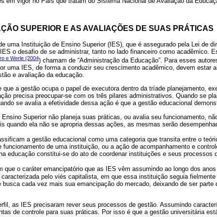
ões em vigor no País que tratam do Sistema Nacional de Avaliação da Educa
ÇÃO SUPERIOR E AS AVALIAÇÕES DE SUAS PRÁTICAS
e uma Instituição de Ensino Superior (IES), que é assegurado pela Lei de di
IES o desafio de se administrar, tanto no lado financeiro como acadêmico. E
ro e Werle (2004
) chamam de “Administração da Educação”. Para esses autores,
por uma IES, de forma a conduzir seu crescimento acadêmico, devem estar al
stão e avaliação da educação.
e que a gestão ocupa o papel de executora dentro da tríade planejamento, ex
ação precisa preocupar-se com os três pilares administrativos. Quando se pl
ando se avalia a efetividade dessa ação é que a gestão educacional demonst
 Ensino Superior não planeja suas práticas, ou avalia seu funcionamento, n
ois quando ela não se apropria dessas ações, as mesmas serão desempenhad
lassificam a gestão educacional como uma categoria que transita entre o teór
e funcionamento de uma instituição, ou a ação de acompanhamento e contro
 na educação constitui-se do ato de coordenar instituições e seus processos 
m que o caráter emancipatório que as IES vêm assumindo ao longo dos anos 
 caracterizada pelo viés capitalista, em que essa instituição seguia fielment
de busca cada vez mais sua emancipação do mercado, deixando de ser parte
rfil, as IES precisaram rever seus processos de gestão. Assumindo caracterí
entas de controle para suas práticas. Por isso é que a gestão universitária es