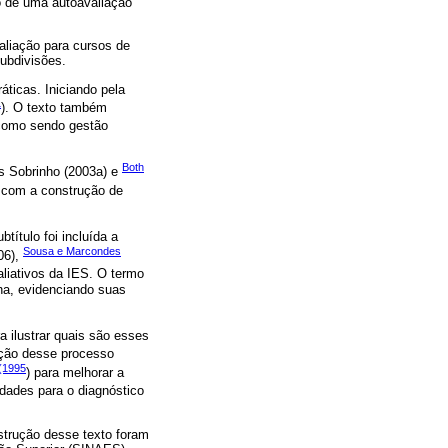
o de uma autoavaliação
aliação para cursos de
ubdivisões.
áticas. Iniciando pela
1
). O texto também
 como sendo gestão
Both
as Sobrinho (2003a) e
) com a construção de
btítulo foi incluída a
Sousa e Marcondes
006),
liativos da IES. O termo
rna, evidenciando suas
 ilustrar quais são esses
ação desse processo
(1995
) para melhorar a
idades para o diagnóstico
nstrução desse texto foram