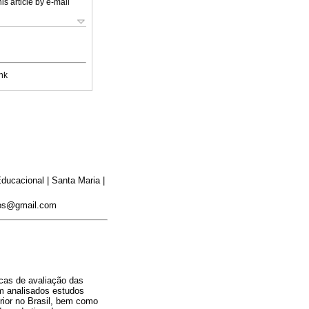
is article by e-mail
nk
ucacional | Santa Maria |
ntos@gmail.com
icas de avaliação das
am analisados estudos
rior no Brasil, bem como