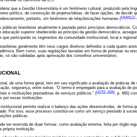
iderar que a Gestão Universitária é um fenômeno cultural, produzido pela lin
eno político, de construção de projetos/ideias, de fazer opções, de decidir q
FRANCO, 
redenciamento; portanto, um fenômeno de relações/ações humanas (
 públicas brasileiras atualmente é pautada pelos princípios democráticos. C
de educação superior obedecerão ao princípio da gestão democrática, assegur
e que participarão os segmentos da comunidade institucional, local e regional”
brasileiras geralmente têm seus cargos diretivos definidos a cada quatro an
adêmica. Bem como, suas regulações lavradas em forma de portarias ou res
o, só são validadas após aprovação dos conselhos universitários.
UCIONAL
ional, de uma forma geral, tem em seu significado a avaliação de práticas de
ação, segurança, entre outras. “O termo é empregado para a avaliação de pol
LEITE, 2006
riais e instituições prestadoras de serviços públicos.” (
, p. 465) co
s por essas instituições.
nstitucional permite realizar o balanço das ações desenvolvidas, de forma q
ade. Por isso, esse processo constitui-se como um serviço prestado à socie
tuições públicas.
pode ser exercida de duas formas: como avaliação externa, feita por órgão reg
a própria instituição.