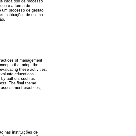
 de cada tipo de processo
, que é a forma de
de um processo de gestão
as instituições de ensino
ão.
n practices of management
oncepts that adapt the
 evaluating these activities.
evaluate educational
t by authors such as
ess. The final theme
elf-assessment practices,
ão nas instituições de