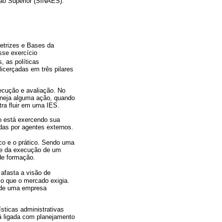
ção Superior (SINAES).
retrizes e Bases da
sse exercício
 as políticas
icerçadas em três pilares
ecução e avaliação. No
aneja alguma ação, quando
ra fluir em uma IES.
ão está exercendo sua
as por agentes externos.
ico e o prático. Sendo uma
le da execução de um
de formação.
afasta a visão de
e o que o mercado exigia.
 de uma empresa
sticas administrativas
tá ligada com planejamento