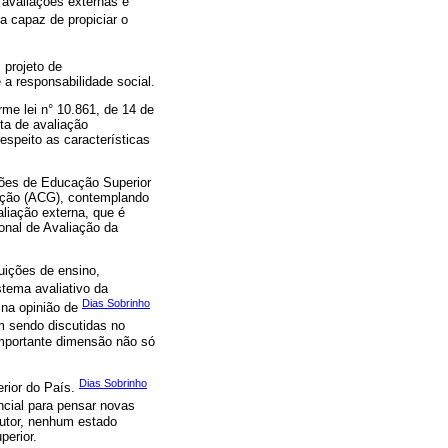
 avaliações externas e
a capaz de propiciar o
 projeto de
a responsabilidade social.
me lei n° 10.861, de 14 de
ta de avaliação
espeito as características
ções de Educação Superior
ação (ACG), contemplando
aliação externa, que é
onal de Avaliação da
uições de ensino,
stema avaliativo da
Dias Sobrinho
 na opinião de
em sendo discutidas no
 importante dimensão não só
Dias Sobrinho
rior do País.
ncial para pensar novas
autor, nenhum estado
perior.