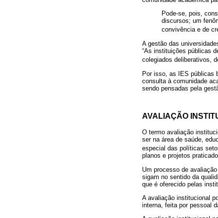
Pode-se, pois, cons
discursos; um fenôm
convivência e de c
A gestão das universidades
“As instituições públicas 
colegiados deliberativos, d
Por isso, as IES públicas 
consulta à comunidade ac
sendo pensadas pela gestã
AVALIAÇÃO INSTIT
O termo avaliação instituc
ser na área de saúde, educ
especial das políticas seto
planos e projetos praticado
Um processo de avaliação i
sigam no sentido da qualid
que é oferecido pelas insti
A avaliação institucional 
interna, feita por pessoal d