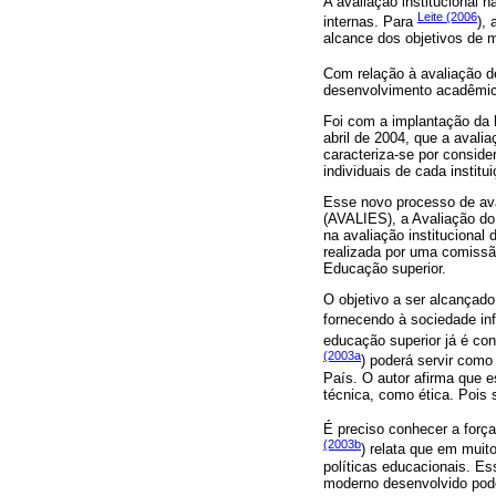
A avaliação institucional 
Leite (2006
internas. Para
),
alcance dos objetivos de m
Com relação à avaliação 
desenvolvimento acadêmico
Foi com a implantação da 
abril de 2004, que a avali
caracteriza-se por conside
individuais de cada institui
Esse novo processo de ava
(AVALIES), a Avaliação d
na avaliação institucional
realizada por uma comissã
Educação superior.
O objetivo a ser alcançad
fornecendo à sociedade in
educação superior já é co
(2003a
) poderá servir como
País. O autor afirma que e
técnica, como ética. Pois
É preciso conhecer a forç
(2003b
) relata que em muit
políticas educacionais. E
moderno desenvolvido pode