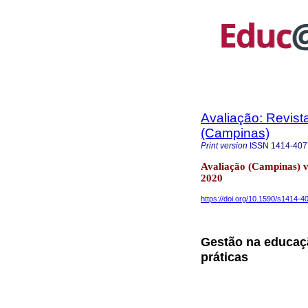
Avaliação: Revist
(Campinas)
Print version
ISSN
1414-407
Avaliação (Campinas) 
2020
https://doi.org/10.1590/s1414
Gestão na educaçã
práticas