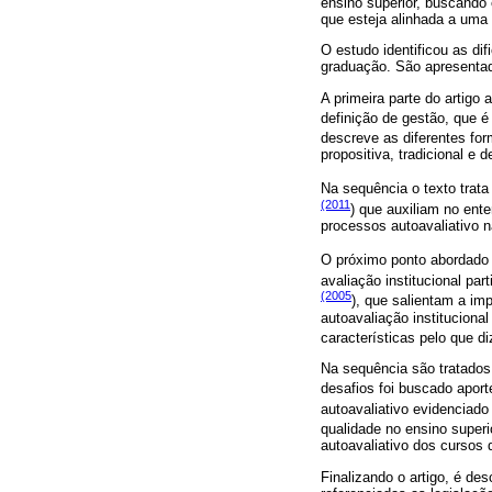
ensino superior, buscando
que esteja alinhada a uma
O estudo identificou as d
graduação. São apresentad
A primeira parte do artigo
definição de gestão, que 
descreve as diferentes fo
propositiva, tradicional e 
Na sequência o texto trata
(2011
) que auxiliam no ent
processos autoavaliativo 
O próximo ponto abordado f
avaliação institucional pa
(2005
), que salientam a im
autoavaliação instituciona
características pelo que 
Na sequência são tratados 
desafios foi buscado apor
autoavaliativo evidenciad
qualidade no ensino superi
autoavaliativo dos cursos 
Finalizando o artigo, é de