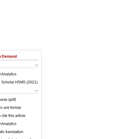
on Demand
 Analytics
 Scholar H5M5 (
2021
)
uese (pdf)
 in xml format
cite this article
 Analytics
ic translation