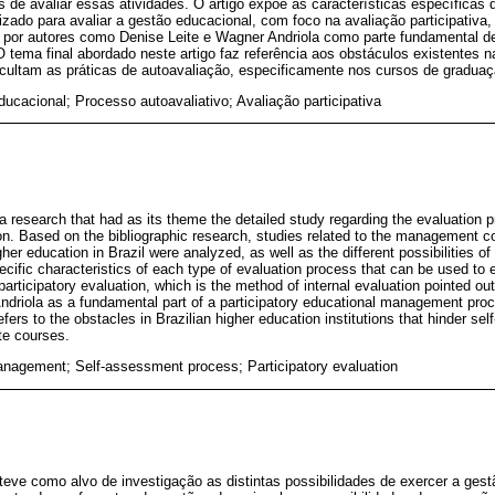
es de avaliar essas atividades. O artigo expõe as características específicas
lizado para avaliar a gestão educacional, com foco na avaliação participativa
a por autores como Denise Leite e Wagner Andriola como parte fundamental 
O tema final abordado neste artigo faz referência aos obstáculos existentes n
ificultam as práticas de autoavaliação, especificamente nos cursos de graduaç
ucacional; Processo autoavaliativo; Avaliação participativa
of a research that had as its theme the detailed study regarding the evaluatio
tion. Based on the bibliographic research, studies related to the management c
gher education in Brazil were analyzed, as well as the different possibilities of
ecific characteristics of each type of evaluation process that can be used to 
rticipatory evaluation, which is the method of internal evaluation pointed ou
driola as a fundamental part of a participatory educational management proc
refers to the obstacles in Brazilian higher education institutions that hinder s
te courses.
nagement; Self-assessment process; Participatory evaluation
teve como alvo de investigação as distintas possibilidades de exercer a gest