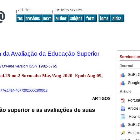
a da Avaliação da Educação Superior
Services 
Journal
7
On-line version
ISSN
1982-5765
SciELO
vol.25 no.2 Sorocaba May/Aug 2020 Epub Aug 09,
Google
-4077/s1414-40772020000200012
Article
ARTIGOS
Portug
Article
o superior e as avaliações de suas
How to 
SciELO
Automat