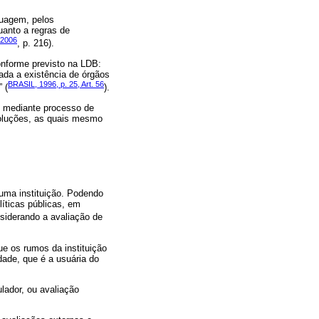
guagem, pelos
uanto a regras de
2006
, p. 216).
onforme previsto na LDB:
ada a existência de órgãos
BRASIL, 1996, p. 25, Art. 56
 (
).
os mediante processo de
oluções, as quais mesmo
 uma instituição. Podendo
íticas públicas, em
nsiderando a avaliação de
ue os rumos da instituição
dade, que é a usuária do
ulador, ou avaliação