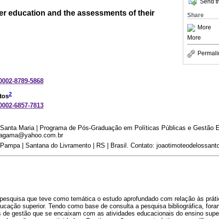
Send th
r education and the assessments of their
Share
More
More
Permali
-0002-8789-5868
2
tos
-0002-6857-7813
 Santa Maria | Programa de Pós-Graduação em Políticas Públicas e Gestão Ed
lizagama@yahoo.com.br
 Pampa | Santana do Livramento | RS | Brasil. Contato: joaotimoteodelossa
a pesquisa que teve como temática o estudo aprofundado com relação às prát
ucação superior. Tendo como base de consulta a pesquisa bibliográfica, for
s de gestão que se encaixam com as atividades educacionais do ensino supe