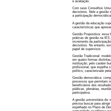
e avaliação.
Com seus Conselhos Univer
decisórios. Nele a gestão 
a participação democráti
A gestão da educação super
características que apres
Gestão Propositiva: essa 
práticas de gestão na IES
incremento da participaçã
decisórios. No entanto, e
papel de supervisor.
Gestão Tradicional: model
em quatro formas distinta
instituição; pelo caráter b
profissional, que espelha 
político, caracterizado pe
Gestão democrática: compre
processos que permitam n
beneficiários dos resulta
públicas, plenárias, reuni
participativa.
A gestão universitária diz 
precisa buscar para atingi
espelhado no Plano de Des
comunidade acadêmica par