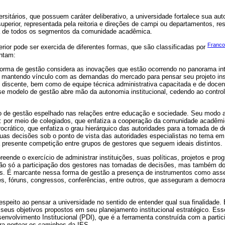
sitários, que possuem caráter deliberativo, a universidade fortalece sua a
superior, representada pela reitoria e direções de campi ou departamentos, 
ca de todos os segmentos da comunidade acadêmica.
Franco
ior pode ser exercida de diferentes formas, que são classificadas por
entam:
forma de gestão considera as inovações que estão ocorrendo no panorama int
, mantendo vínculo com as demandas do mercado para pensar seu projeto inst
o discente, bem como de equipe técnica administrativa capacitada e de doce
sse modelo de gestão abre mão da autonomia institucional, cedendo ao contr
o de gestão espelhado nas relações entre educação e sociedade. Seu modo ad
s: por meio de colegiados, que enfatiza a cooperação da comunidade acadêm
urocrático, que enfatiza o grau hierárquico das autoridades para a tomada de 
suas decisões sob o ponto de vista das autoridades especialistas no tema em
la presente competição entre grupos de gestores que seguem ideais distintos.
ende o exercício de administrar instituições, suas políticas, projetos e pro
ão só a participação dos gestores nas tomadas de decisões, mas também do
dos. É marcante nessa forma de gestão a presença de instrumentos como ass
ões, fóruns, congressos, conferências, entre outros, que asseguram a democra
respeito ao pensar a universidade no sentido de entender qual sua finalidade. 
r seus objetivos propostos em seu planejamento institucional estratégico. Es
envolvimento Institucional (PDI), que é a ferramenta construída com a parti
a nortear os caminhos da IES.