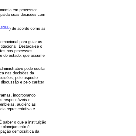
utonomia em processos
respalda suas decisões com
 (2006
) de acordo como as
ernacional para guiar as
itucional. Destaca-se o
ntes nos processos
ole do estado, que assume
ministrativo pode oscilar
ica nas decisões da
decisões; pelo aspecto
 discussão e pelo caráter
gramas, incorporando
s responsáveis e
embleias, audiências
cia representativa e
É saber o que a instituição
se planejamento é
cipação democrática da