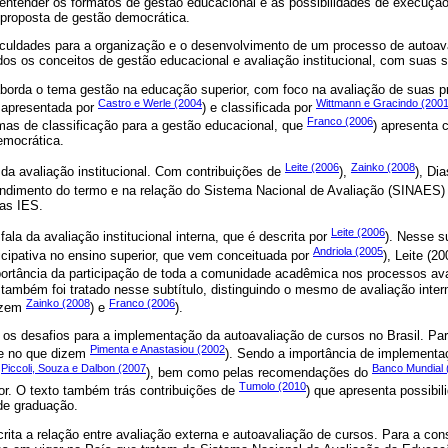
 entender os formatos de gestão educacional e as possibilidades de execuçã
 proposta de gestão democrática.
ificuldades para a organização e o desenvolvimento de um processo de autoav
os os conceitos de gestão educacional e avaliação institucional, com suas s
 aborda o tema gestão na educação superior, com foco na avaliação de suas pr
Castro e Werle (2004
Wittmann e Gracindo (200
é apresentada por
) e classificada por
Franco (2006
rmas de classificação para a gestão educacional, que
) apresenta
democrática.
Leite (2006
Zainko (2008
 da avaliação institucional. Com contribuições de
),
), Di
endimento do termo e na relação do Sistema Nacional de Avaliação (SINAES
nas IES.
Leite (2006
ala da avaliação institucional interna, que é descrita por
). Nesse su
Andriola (2005
rticipativa no ensino superior, que vem conceituada por
), Leite (2
portância da participação de toda a comunidade acadêmica nos processos ava
l também foi tratado nesse subtítulo, distinguindo o mesmo de avaliação inte
Zainko (2008
Franco (2006
dizem
) e
).
os desafios para a implementação da autoavaliação de cursos no Brasil. Para
Pimenta e Anastasiou (2002
te no que dizem
). Sendo a importância de implement
Piccoli, Souza e Dalbon (2007
Banco Mundial 
o
), bem como pelas recomendações do
Tumolo (2010
or. O texto também trás contribuições de
) que apresenta possibil
de graduação.
scrita a relação entre avaliação externa e autoavaliação de cursos. Para a co