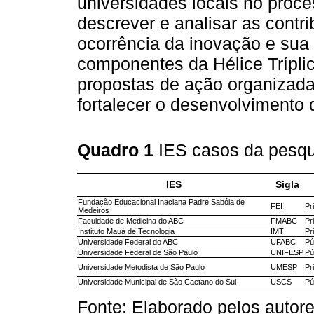
universidades locais no proc
descrever e analisar as contr
ocorrência da inovação e sua
componentes da Hélice Tríplice
propostas de ação organizada
fortalecer o desenvolviment
Quadro 1
IES casos da pesq
IES
Sigla
Fundação Educacional Inaciana Padre Sabóia de
FEI
Pr
Medeiros
Faculdade de Medicina do ABC
FMABC
Pr
Instituto Mauá de Tecnologia
IMT
Pr
Universidade Federal do ABC
UFABC
Pú
Universidade Federal de São Paulo
UNIFESP
Pú
Universidade Metodista de São Paulo
UMESP
Pr
Universidade Municipal de São Caetano do Sul
USCS
Pú
Fonte: Elaborado pelos auto