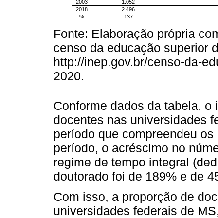
2003
1.052
2018
2.496
%
137
Fonte: Elaboração própria co
censo da educação superior d
http://inep.gov.br/censo-da-e
2020.
Conforme dados da tabela, o
docentes nas universidades f
período que compreendeu os 
período, o acréscimo no núm
regime de tempo integral (de
doutorado foi de 189% e de 4
Com isso, a proporção de do
universidades federais de MS