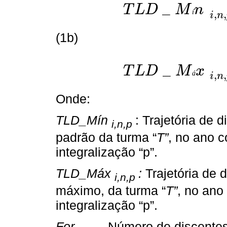
_
T
L
D
M
n
,
,
í
T
L
D
_
M
í
n
i
,
n
,
p
=
∑
i
=
2008
n
p
F
o
r
T
,
n
i
n
(1b)
_
T
L
D
M
x
,
,
á
T
L
D
_
M
á
x
i
,
n
,
p
=
∑
i
=
2008
n
1,5
p
F
o
i
n
Onde:
TLD_Mín
: Trajetória de 
i,n,p
padrão da turma “
T”
, no ano c
integralização “p”.
TLD_Máx
:
Trajetória de 
i,n,p
máximo, da turma “
T”
, no ano
integralização “p”.
For
Número de discentes