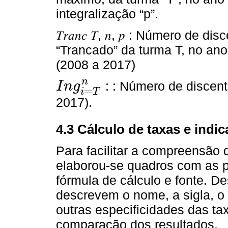
integralização “p”.
𝑇𝑟𝑎𝑛𝑐 𝑇, 𝑛, 𝑝 : Número de
“Trancado” da turma T, no ano 
(2008 a 2017)
n
: : Número de discen
I
n
g
=
I
n
g
i
=
T
n
i
T
2017).
4.3 Cálculo de taxas e ind
Para facilitar a compreensão d
elaborou-se quadros com as p
fórmula de cálculo e fonte. D
descrevem o nome, a sigla, o o
outras especificidades das ta
comparação dos resultados.