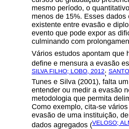
mesmo período, o quantitati
menos de 15%. Esses dados 
existente entre evasão e dip
evento que pode expor as difi
culminando com prolongament
Vários estudos apontam que 
define e mensura a evasão est
SILVA FILHO; LOBO, 2012
SANTO
;
Tunes e Silva (2001), falta u
entender ou medir a evasão n
metodologia que permita delim
Como exemplo, cita-se vários
evasão de uma instituição, den
VELOSO; AL
dados agregados (