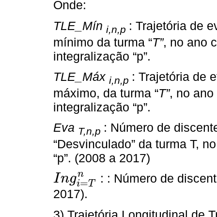
Onde:
TLE_Mín
: Trajetória de 
i,n,p
mínimo da turma “
T”
, no ano c
integralização “p”.
TLE_Máx
: Trajetória de
i,n,p
máximo, da turma “
T”
, no ano
integralização “p”.
Eva
: Número de discente
T,n,p
“Desvinculado” da turma T, no
“p”. (2008 a 2017)
n
: : Número de discen
I
n
g
=
I
n
g
i
=
T
n
i
T
2017).
3) Trajetória Longitudinal de