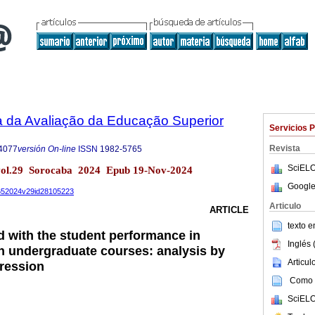
a da Avaliação da Educação Superior
Servicios 
Revista
4077
versión On-line
ISSN
1982-5765
SciELO
vol.29 Sorocaba 2024 Epub 19-Nov-2024
Google
57652024v29id28105223
Articulo
ARTICLE
texto 
d with the student performance in
Inglés 
n undergraduate courses: analysis by
Articu
gression
Como c
SciELO