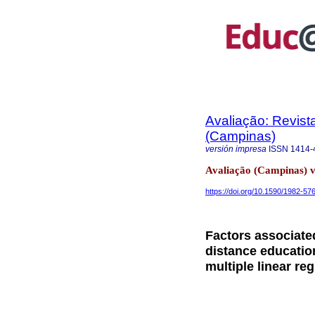
Avaliação: Revist
(Campinas)
versión impresa
ISSN
1414-
Avaliação (Campinas) 
https://doi.org/10.1590/1982-
Factors associate
distance educatio
multiple linear re