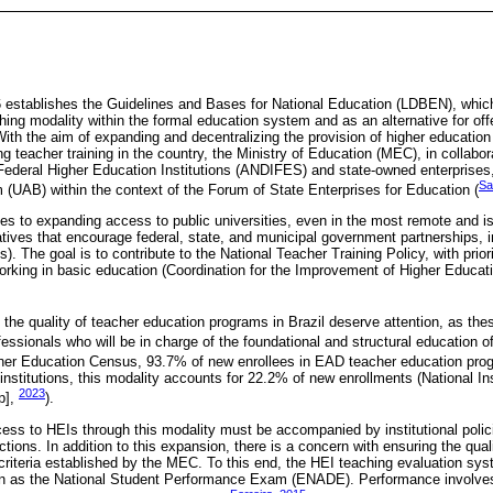
6 establishes the Guidelines and Bases for National Education (LDBEN), whic
ing modality within the formal education system and as an alternative for off
 With the aim of expanding and decentralizing the provision of higher educatio
ing teacher training in the country, the Ministry of Education (MEC), in collabor
Federal Higher Education Institutions (ANDIFES) and state-owned enterprises
Sa
m (UAB) within the context of the Forum of State Enterprises for Education (
 to expanding access to public universities, even in the most remote and is
itiatives that encourage federal, state, and municipal government partnerships, 
s). The goal is to contribute to the National Teacher Training Policy, with prio
working in basic education (Coordination for the Improvement of Higher Educ
he quality of teacher education programs in Brazil deserve attention, as th
ofessionals who will be in charge of the foundational and structural education of
gher Education Census, 93.7% of new enrollees in EAD teacher education prog
c institutions, this modality accounts for 22.2% of new enrollments (National In
2023
p],
).
ess to HEIs through this modality must be accompanied by institutional polic
tions. In addition to this expansion, there is a concern with ensuring the quali
 criteria established by the MEC. To this end, the HEI teaching evaluation s
n as the National Student Performance Exam (ENADE). Performance involves