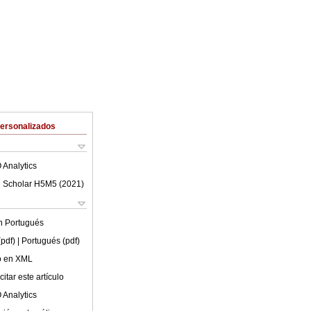
Personalizados
 Analytics
 Scholar H5M5 (
2021
)
en
Portugués
(pdf)
| Portugués (pdf)
lo en XML
itar este artículo
 Analytics