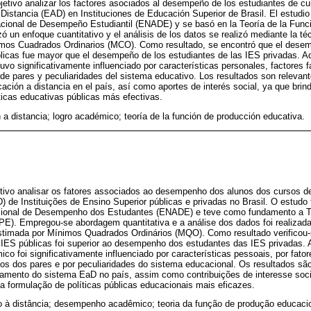
jetivo analizar los factores asociados al desempeño de los estudiantes de cu
istancia (EAD) en Instituciones de Educación Superior de Brasil. El estudio
ional de Desempeño Estudiantil (ENADE) y se basó en la Teoría de la Func
ó un enfoque cuantitativo y el análisis de los datos se realizó mediante la téc
imos Cuadrados Ordinarios (MCO). Como resultado, se encontró que el dese
blicas fue mayor que el desempeño de los estudiantes de las IES privadas. 
vo significativamente influenciado por características personales, factores f
e pares y peculiaridades del sistema educativo. Los resultados son relevant
ación a distancia en el país, así como aportes de interés social, ya que brin
íticas educativas públicas más efectivas.
 a distancia; logro académico; teoría de la función de producción educativa.
etivo analisar os fatores associados ao desempenho dos alunos dos cursos de
 de Instituições de Ensino Superior públicas e privadas no Brasil. O estudo f
onal de Desempenho dos Estudantes (ENADE) e teve como fundamento a T
E). Empregou-se abordagem quantitativa e a análise dos dados foi realizada
 estimada por Mínimos Quadrados Ordinários (MQO). Como resultado verifico
IES públicas foi superior ao desempenho dos estudantes das IES privadas.
 foi significativamente influenciado por características pessoais, por fatore
os dos pares e por peculiaridades do sistema educacional. Os resultados são
neamento do sistema EaD no país, assim como contribuições de interesse soci
a formulação de políticas públicas educacionais mais eficazes.
 à distância; desempenho acadêmico; teoria da função de produção educacio