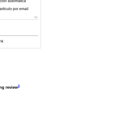
ción automática
articulo por email
nk
3
ing review