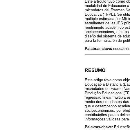
Este artículo tuvo como ob
modalidad de Educación a D
microdatos del Examen Nac
Educativa (TFPE). Se utiliz
múltiple estimada por Mín
estudiantes de las IES pú
rendimiento académico estu
socioeconómicos, efectos d
diseño del sistema de educ
para la formulación de pol
Palabras clave:
educación
RESUMO
Este artigo teve como obj
Educação a Distância (EaD)
microdados do Exame Naci
Produção Educacional (TFP
regressão linear múltipla
médio dos estudantes das 
que o desempenho acadêmico
socioeconômicos, por efeit
contribuições para o deli
informações valiosas para 
Palavras-chave:
Educação