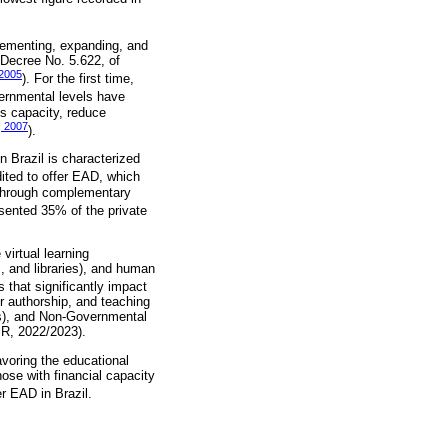
plementing, expanding, and
 Decree No. 5.622, of
 2005
). For the first time,
vernmental levels have
s capacity, reduce
, 2007
).
 Brazil is characterized
edited to offer EAD, which
s through complementary
esented 35% of the private
virtual learning
, and libraries), and human
that significantly impact
or authorship, and teaching
nas), and Non-Governmental
BR, 2022/2023).
favoring the educational
hose with financial capacity
er EAD in Brazil.