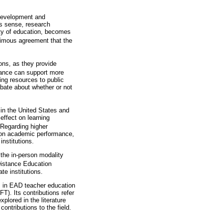
 development and
his sense, research
ity of education, becomes
nimous agreement that the
ons, as they provide
rmance can support more
ting resources to public
ebate about whether or not
in the United States and
effect on learning
 Regarding higher
s on academic performance,
nstitutions.
 the in-person modality
 Distance Education
e institutions.
ts in EAD teacher education
). Its contributions refer
xplored in the literature
contributions to the field.