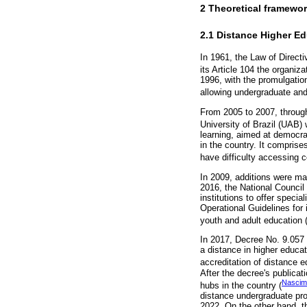
2 Theoretical framewo
2.1 Distance Higher Ed
In 1961, the Law of Direct
its Article 104 the organiz
1996, with the promulgatio
allowing undergraduate and
From 2005 to 2007, through
University of Brazil (UAB)
learning, aimed at democra
in the country. It comprise
have difficulty accessing c
In 2009, additions were ma
2016, the National Council
institutions to offer speci
Operational Guidelines for 
youth and adult education (
In 2017, Decree No. 9.057 
a distance in higher educat
accreditation of distance e
After the decree's publica
Nascim
hubs in the country (
distance undergraduate pro
2022. On the other hand, t