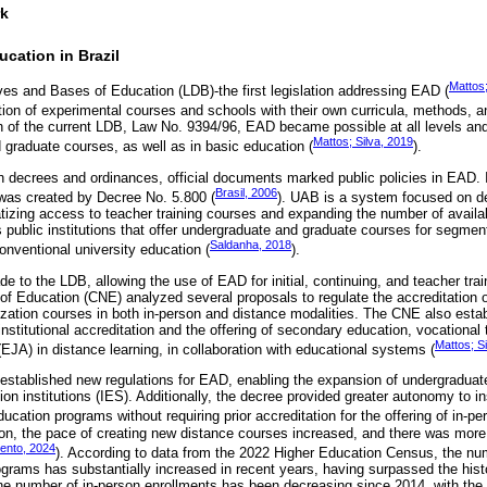
rk
ucation in Brazil
Mattos;
ives and Bases of Education (LDB)-the first legislation addressing EAD (
ation of experimental courses and schools with their own curricula, methods, a
n of the current LDB, Law No. 9394/96, EAD became possible at all levels and
Mattos; Silva, 2019
 graduate courses, as well as in basic education (
).
 decrees and ordinances, official documents marked public policies in EAD.
Brasil, 2006
 was created by Decree No. 5.800 (
). UAB is a system focused on d
tizing access to teacher training courses and expanding the number of availab
s public institutions that offer undergraduate and graduate courses for segmen
Saldanha, 2018
onventional university education (
).
de to the LDB, allowing the use of EAD for initial, continuing, and teacher tr
 of Education (CNE) analyzed several proposals to regulate the accreditation 
alization courses in both in-person and distance modalities. The CNE also esta
institutional accreditation and the offering of secondary education, vocational
Mattos; S
EJA) in distance learning, in collaboration with educational systems (
established new regulations for EAD, enabling the expansion of undergraduat
ion institutions (IES). Additionally, the decree provided greater autonomy to in
ducation programs without requiring prior accreditation for the offering of in-p
tion, the pace of creating new distance courses increased, and there was more 
ento, 2024
). According to data from the 2022 Higher Education Census, the num
grams has substantially increased in recent years, having surpassed the histor
he number of in-person enrollments has been decreasing since 2014, with the 