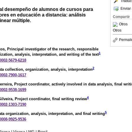
Traduc
Enviar 
 al desempeño de alumnos de cursos para
res en educación a distancia: análisis
Compartir
inear múltiple.
Otros
Otros
Permali
tos
, Principal investigator of the research, responsible
1
ization, analysis, interpretation, and writing of the text
-0002-5679-6218
2
ata collection, organization, analysis, interpretation
-0002-7900-1617
erreira
, Project coordinator, actively involved in data analysis, final writ
-0002-9538-1699
4
ilveira
, Project coordinator, final writing review
-0002-1303-7190
5
ata organization, analysis, interpretation, and final writing
-0008-9925-9536
içosa | Viçosa | MG | Brasil