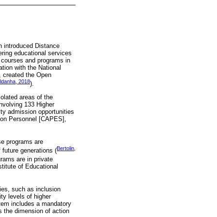
h introduced Distance
ering educational services
n courses and programs in
ation with the National
, created the Open
ldanha, 2018
).
olated areas of the
involving 133 Higher
rity admission opportunities
ation Personnel [CAPES],
ese programs are
Bertolin,
 future generations (
rams are in private
stitute of Educational
ies, such as inclusion
ty levels of higher
ystem includes a mandatory
 the dimension of action