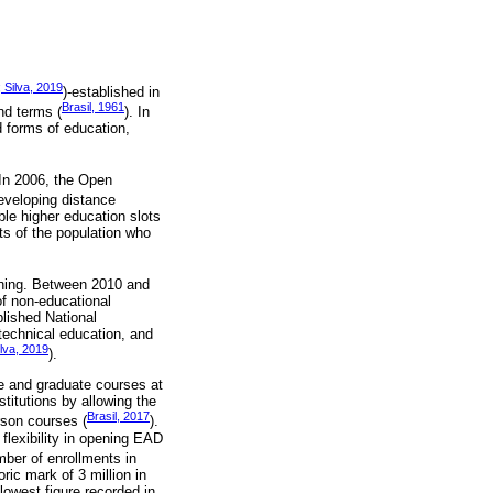
 Silva, 2019
)-established in
Brasil, 1961
nd terms (
). In
 forms of education,
 In 2006, the Open
eveloping distance
le higher education slots
ts of the population who
aining. Between 2010 and
of non-educational
blished National
 technical education, and
ilva, 2019
).
e and graduate courses at
stitutions by allowing the
Brasil, 2017
erson courses (
).
flexibility in opening EAD
ber of enrollments in
ic mark of 3 million in
lowest figure recorded in