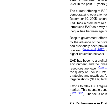
2021 in the past 10 years (
The current offering of EA
democratizing education ov
December 19, 2005, which r
EAD took a prominent role i
introduced EAD as a way to
inequalities between age g
Despite government efforts
by the advance of the priva
had previously been provide
Sartori et al., 2017
courses (
).
higher education network.
EAD has become a profitable
environment, and the inves
Cruz; 
resources are lower (
the quality of EAD in Brazi
strategies and practices. A
Organizations (NGOs) lack 
Efforts to relax EAD regula
market. This scenario contr
Silva, 2014
(
). The focus on b
2.2 Performance in Di