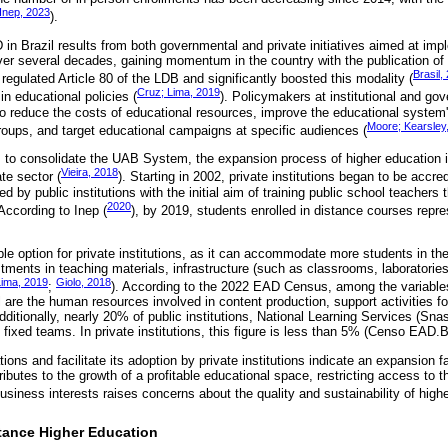
Inep, 2023
).
D in Brazil results from both governmental and private initiatives aimed at im
er several decades, gaining momentum in the country with the publication of
Brasil,
egulated Article 80 of the LDB and significantly boosted this modality (
Cruz; Lima, 2019
n educational policies (
). Policymakers at institutional and go
 reduce the costs of educational resources, improve the educational system'
Moore; Kearsley
roups, and target educational campaigns at specific audiences (
 to consolidate the UAB System, the expansion process of higher education in
Vieira, 2018
te sector (
). Starting in 2002, private institutions began to be accr
d by public institutions with the initial aim of training public school teacher
2020
 According to Inep (
), by 2019, students enrolled in distance courses repr
 option for private institutions, as it can accommodate more students in the 
tments in teaching materials, infrastructure (such as classrooms, laboratories
Lima, 2019
Giolo, 2018
;
). According to the 2022 EAD Census, among the variables 
l are the human resources involved in content production, support activities f
dditionally, nearly 20% of public institutions, National Learning Services (S
fixed teams. In private institutions, this figure is less than 5% (Censo EAD.
tions and facilitate its adoption by private institutions indicate an expansion 
ibutes to the growth of a profitable educational space, restricting access to t
usiness interests raises concerns about the quality and sustainability of high
stance Higher Education