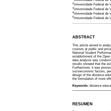
2
Universidade Federal de V
3
Universidade Federal de V
4
Universidade Federal de V
5
Universidade Federal de V
ABSTRACT
This article aimed to anal
courses at public and priv
National Student Performa
establishment of the Open 
data analysis was conducte
results showed that the av
Furthermore, it was proven
socioeconomic factors, peer
design of the distance educ
the formulation of more eff
Keywords:
distance educa
RESUMEN