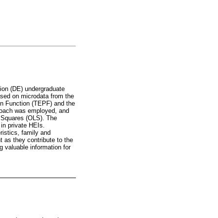
tion (DE) undergraduate
ased on microdata from the
n Function (TEPF) and the
pproach was employed, and
t Squares (OLS). The
in private HEIs.
istics, family and
t as they contribute to the
g valuable information for