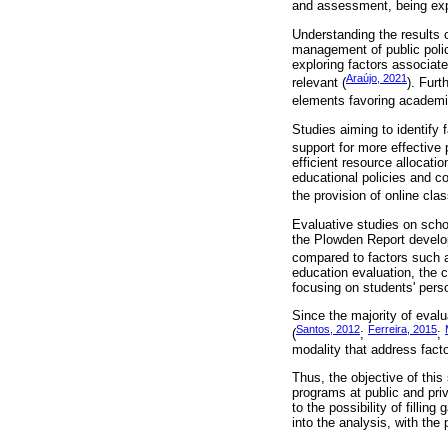
and assessment, being exp
Understanding the results 
management of public polici
exploring factors associat
Araújo, 2021
relevant (
). Fur
elements favoring academi
Studies aiming to identify
support for more effective p
efficient resource allocatio
educational policies and c
the provision of online cla
Evaluative studies on scho
the Plowden Report develop
compared to factors such a
education evaluation, the 
focusing on students' perso
Since the majority of eval
Santos, 2012
Ferreira, 2015
(
;
;
modality that address fact
Thus, the objective of thi
programs at public and pri
to the possibility of fillin
into the analysis, with the 