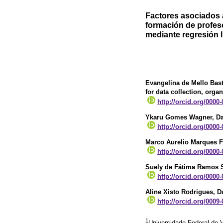
Factores asociados
formación de profeso
mediante regresión l
Evangelina de Mello Bas
for data collection, organ
http://orcid.org/0000
Ykaru Gomes Wagner
, D
http://orcid.org/0000
Marco Aurelio Marques F
http://orcid.org/0000
Suely de Fátima Ramos S
http://orcid.org/0000
Aline Xisto Rodrigues
, D
http://orcid.org/0009
1
Universidade Federal de V