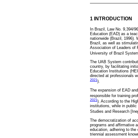
1 INTRODUCTION
In Brazil, Law No. 9,394/9
Education (EAD) as a teach
nationwide (Brazil, 1996).
Brazil, as well as stimulat
Association of Leaders of 
University of Brazil Syste
The UAB System contributes
country, by facilitating in
Education Institutions (HEI
directed at professionals 
2021
).
The expansion of EAD and t
responsible for training pr
2021
). According to the Hi
institutions, while in publi
Studies and Research [Ine
The democratization of acc
programs and affirmative ac
education, adhering to the
triennial assessment know