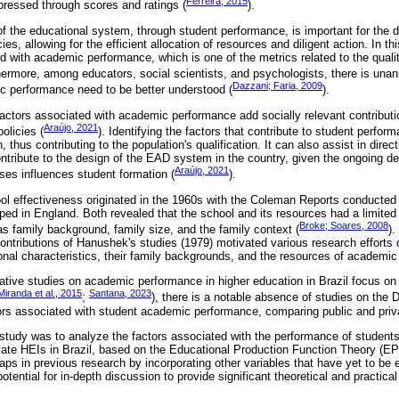
Ferreira, 2015
ressed through scores and ratings (
).
of the educational system, through student performance, is important for the
es, allowing for the efficient allocation of resources and diligent action. In t
ed with academic performance, which is one of the metrics related to the qual
thermore, among educators, social scientists, and psychologists, there is una
Dazzani; Faria, 2009
c performance need to be better understood (
).
 factors associated with academic performance add socially relevant contributi
Araújo, 2021
olicies (
). Identifying the factors that contribute to student perfo
n, thus contributing to the population's qualification. It can also assist in direc
ontribute to the design of the EAD system in the country, given the ongoing d
Araújo, 2021
sses influences student formation (
).
ol effectiveness originated in the 1960s with the Coleman Reports conducted 
ed in England. Both revealed that the school and its resources had a limited 
Broke; Soares, 2008
s family background, family size, and the family context (
).
contributions of Hanushek's studies (1979) motivated various research effort
nal characteristics, their family backgrounds, and the resources of academic i
uative studies on academic performance in higher education in Brazil focus on
Miranda et al., 2015
Santana, 2023
;
), there is a notable absence of studies on the
ors associated with student academic performance, comparing public and privat
s study was to analyze the factors associated with the performance of studen
vate HEIs in Brazil, based on the Educational Production Function Theory (EPFT
g gaps in previous research by incorporating other variables that have yet to be e
potential for in-depth discussion to provide significant theoretical and practical 