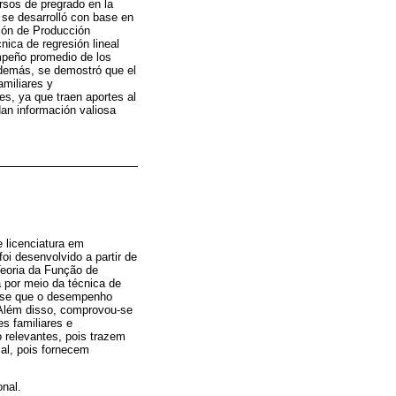
rsos de pregrado en la
 se desarrolló con base en
ión de Producción
nica de regresión lineal
mpeño promedio de los
Además, se demostró que el
amiliares y
es, ya que traen aportes al
dan información valiosa
 licenciatura em
oi desenvolvido a partir de
eoria da Função de
 por meio da técnica de
u-se que o desempenho
 Além disso, comprovou-se
s familiares e
 relevantes, pois trazem
al, pois fornecem
nal.