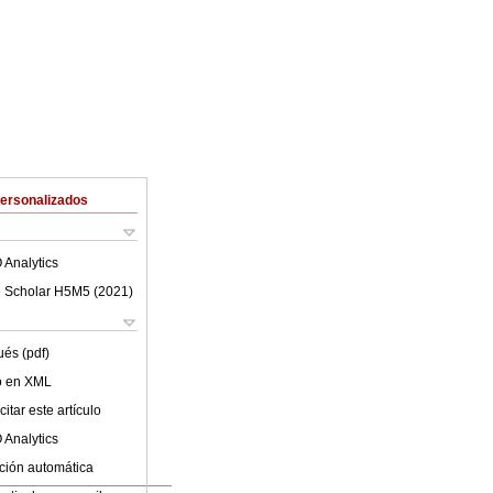
Personalizados
 Analytics
 Scholar H5M5 (
2021
)
ués (pdf)
lo en XML
itar este artículo
 Analytics
ción automática