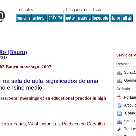
ão (Bauru)
Servicios 
7313
Revista
o.02 Bauru mayo/ago. 2007
SciELO
l na sala de aula: significados de uma
Google
 no ensino médio.
Articulo
Portug
assroom: meanings of an educational practice in high
Articu
Como c
SciELO
iveira Farias, Washington Luiz Pacheco de Carvalho
Traduc