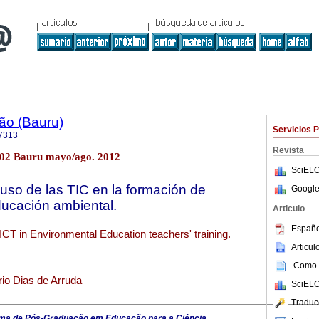
ão (Bauru)
Servicios 
7313
Revista
o.02 Bauru mayo/ago. 2012
SciELO
 uso de las TIC en la formación de
Google
ucación ambiental.
Articulo
Españo
ICT in Environmental Education teachers' training.
Articu
Como c
io Dias de Arruda
SciELO
Traduc
ma de Pós-Graduação em Educação para a Ciência