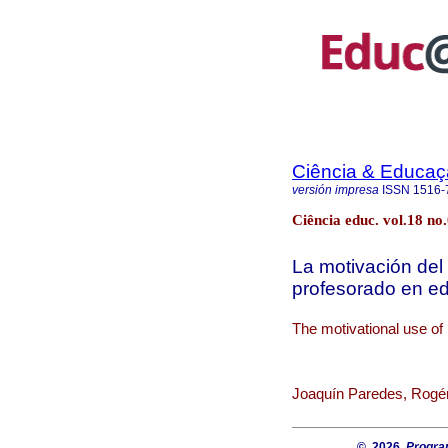
Ciência & Educaç
versión impresa
ISSN
1516-
Ciência educ. vol.18 n
La motivación del
profesorado en ed
The motivational use of 
Joaquín Paredes, Rogér
© 2026
Progra