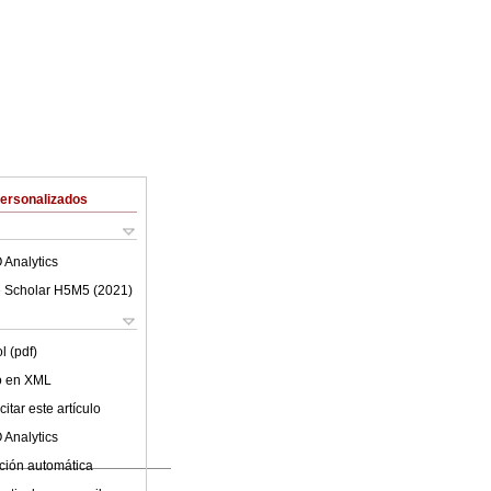
Personalizados
 Analytics
 Scholar H5M5 (
2021
)
l (pdf)
lo en XML
itar este artículo
 Analytics
ción automática