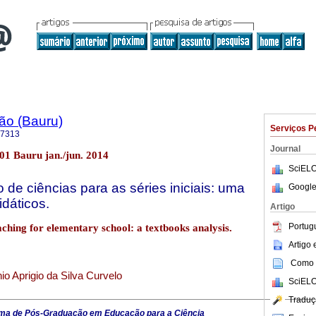
ão (Bauru)
Serviços P
-7313
Journal
.01 Bauru jan./jun. 2014
SciELO
 de ciências para as séries iniciais: uma
Google
idáticos.
Artigo
Portug
aching for elementary school: a textbooks analysis.
Artigo
Como c
io Aprigio da Silva Curvelo
SciELO
Traduç
ma de Pós-Graduação em Educação para a Ciência