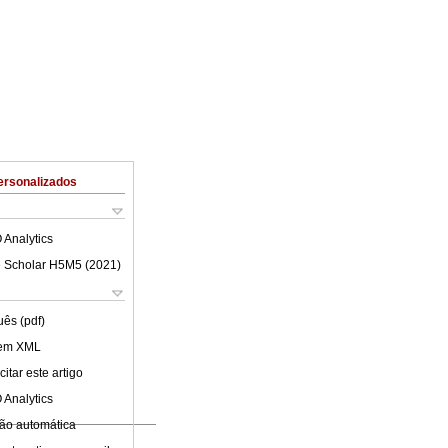
ersonalizados
 Analytics
 Scholar H5M5 (
2021
)
uês (pdf)
 em XML
itar este artigo
 Analytics
ão automática