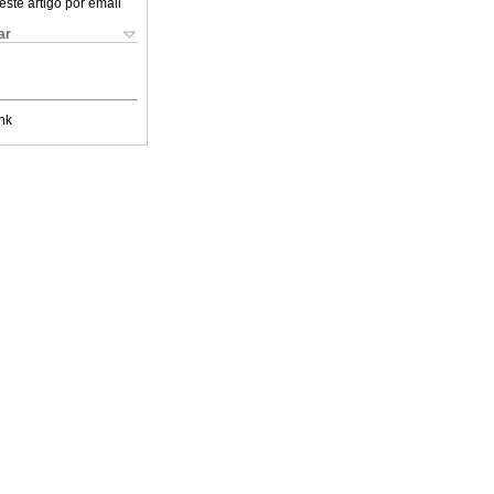
este artigo por email
ar
nk