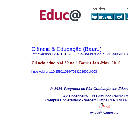
Ciência & Educação (Bauru)
Print version
ISSN
1516-7313
On-line version
ISSN
1980-850
Ciência educ. vol.22 no.1 Bauru Jan./Mar. 2016
https://doi.org/10.1590/1516-731320160010003
© 2026
Programa de Pós-Graduação em Educaç
Av. Engenheiro Luiz Edmundo Carrijo C
Campus Universitário - Vargem Limpa CEP 17033-3
revista@fc.unesp.br