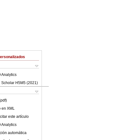
Personalizados
 Analytics
 Scholar H5M5 (
2021
)
(pdf)
lo en XML
itar este artículo
 Analytics
ción automática