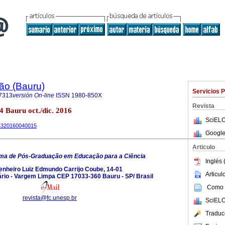
ão (Bauru)
Servicios 
7313
versión On-line
ISSN
1980-850X
Revista
4 Bauru oct./dic. 2016
SciELO
731320160040015
Google
Articulo
ma de Pós-Graduação em Educação para a Ciência
Inglés 
enheiro Luiz Edmundo Carrijo Coube, 14-01
Articu
rio - Vargem Limpa CEP 17033-360 Bauru - SP/ Brasil
Como c
revista@fc.unesp.br
SciELO
Traduc