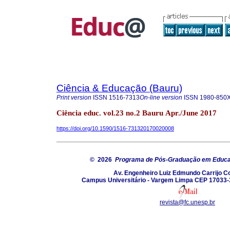
Ciência & Educação (Bauru)
Print version
ISSN
1516-7313
On-line version
ISSN
1980-850
Ciência educ. vol.23 no.2 Bauru Apr./June 2017
https://doi.org/10.1590/1516-731320170020008
© 2026
Programa de Pós-Graduação em Educaç
Av. Engenheiro Luiz Edmundo Carrijo C
Campus Universitário - Vargem Limpa CEP 17033-3
revista@fc.unesp.br