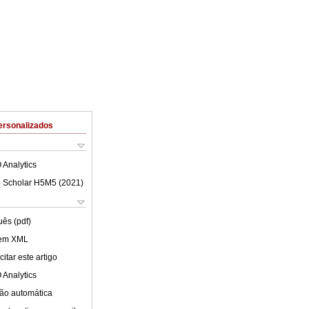
ersonalizados
 Analytics
 Scholar H5M5 (
2021
)
uês (pdf)
 em XML
itar este artigo
 Analytics
ão automática