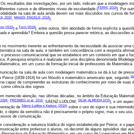
. Os resultados das investigações, por um lado, indicam que a modelagem ma
FERRI, 2018
diferentes cursos e de diferentes níveis de escolaridade (
). Por out
 modalidade na sala de aula ainda devem ser mais discutidos nos cursos de f
A, 2020
MAASS; ENGELN, 2018
;
).
um (2015
Ferri (2018
) e
), entre outros, têm abordado de forma explícita a quest
nada e aprendida?
Embora a questão possa parecer retórica, as discussões a
ido no movimento inerente ao enfrentamento da necessidade de associar uma 
emática na sala de aula, e também em concordância com a resposta afirmat
 o processo comunicacional que se estabelece em um contexto em que o foc
ca. A pesquisa empírica é realizada em uma disciplina denominada
Modelag
Matemática
, em um curso de formação inicial de professores de Matemática.
omunicação na sala de aula com modelagem matemática se dá à luz de press
Sa
s Peirce (1839-1914) foi um filósofo e matemático americano que, segundo
ina capaz de compreender as estruturas do conhecimento por meio de suas d
a como ciência dos signos.
em merecido atenção, nas últimas décadas, no âmbito da Educação Matemát
2006
PRESMEG
et al.
, 2016
SILVA; ALMEIDA 2015
;
; SÁENZ-LUDLOW;
), e um aspec
Sáenz-Ludlow e Kadunz (2016)
umentação de
sobre o uso do signo e sua intermedi
o, o objeto da semiótica não é precisamente o próprio signo, mas o seu uso
ocessos de comunicação.
 consideração a natureza triádica do signo estabelecida por Peirce, e o pape
unicação entre professor e alunos, no decorrer de alguns episódios das aula
 Perspectiva da Educação Matemática
, em um curso de Licenciatura em Ma