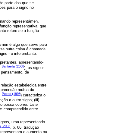
de parte dos que se
ões para o signo no
ionando representámen,
função representativa, que
ante refere-se à função
támen é algo que serve para
Essa outra coisa é chamada
no - o interpretante.
rpretantes, apresentando-
Santaella (2008
a
), os signos
de pensamento, de
relação estabelecida entre
ompreensão mútua do
Peirce (1998
e,
) caracteriza o
ção a outro signo; (iii)
o possa ocorrer. Este
em compreendido entre
signos, uma representando
, 2003
, p. 86, tradução
s representam o aumento ou