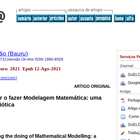
ão (Bauru)
Serviços P
-7313
versão On-line
ISSN
1980-850X
Journal
Bauru 2021 Epub 12-Ago-2021
SciELO
31320210027
Google
ARTIGO ORIGINAL
Artigo
er o fazer Modelagem Matemática: uma
Portug
iótica
Artigo
Como c
SciELO
Traduç
g the doing of Mathematical Modelling: a