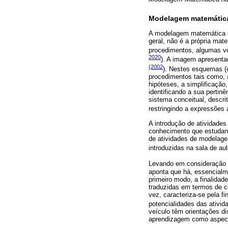
Modelagem matemátic
A modelagem matemática di
geral, não é a própria ma
procedimentos, algumas v
2020
). A imagem apresent
(2002
). Nestes esquemas (
procedimentos tais como, a
hipóteses, a simplificação
identificando a sua perti
sistema conceitual, descr
restringindo a expressões
A introdução de atividade
conhecimento que estudant
de atividades de modelage
introduzidas na sala de aul
Levando em consideração a
aponta que há, essencial
primeiro modo, a finalidad
traduzidas em termos de c
vez, caracteriza-se pela f
potencialidades das ativi
veículo têm orientações d
aprendizagem como aspect