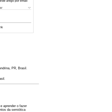
este artigo por email
ar
nk
ndrina, PR, Brasil.
sil.
e aprender o fazer
ntos da semiótica