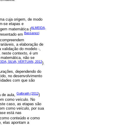
ema cuja origem, de modo
m-se etapas e
ALMEIDA,
agem matemática (
Bassanezi
apresentado em
 e compreendem
variáveis, a elaboração de
a validação do modelo -,
, neste contexto, é um
a matemática, não se
IDA; SILVA; VERTUAN, 2012
).
gurações, dependendo do
tido, no desenvolvimento
alidades com que são
Galbraith (2012
a de aula,
)
em como veículo. No
este caso, as etapas são
gem como veículo, por sua
fase está nas
 como conteúdo e como
o, elas apontam a