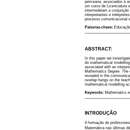
peirceana, associados à an
um curso de Licenciatura 
intermedeiam a conjunção 
interpretantes e intérpret
processo comunicacional 
Palavras-chave:
Educação
ABSTRACT:
In this paper we investiga
do mathematical modelling.
associated with an interpre
Mathematics Degree. The co
revealed in the communicati
overlap hangs on the teach
mathematical modelling act
Keywords:
Mathematics ed
INTRODUÇÃO
A formação de professore
Matemática nas últimas dé