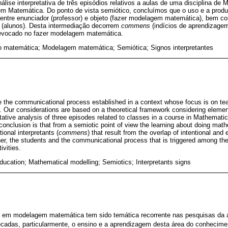
álise interpretativa de três episódios relativos a aulas de uma disciplina 
em Matemática. Do ponto de vista semiótico, concluímos que o uso e a prod
entre enunciador (professor) e objeto (fazer modelagem matemática), bem c
es (alunos). Desta intermediação decorrem
commens
(indícios de aprendizage
evocado no fazer modelagem matemática.
 matemática; Modelagem matemática; Semiótica; Signos interpretantes
te the communicational process established in a context whose focus is on tea
 Our considerations are based on a theoretical framework considering elemen
tative analysis of three episodes related to classes in a course in Mathematic
nclusion is that from a semiotic point of view the learning about doing math
onal interpretants (
commens
) that result from the overlap of intentional and 
er, the students and the communicational process that is triggered among th
ivities.
ucation; Mathematical modelling; Semiotics; Interpretants signs
s em modelagem matemática tem sido temática recorrente nas pesquisas da
cadas, particularmente, o ensino e a aprendizagem desta área do conhecime