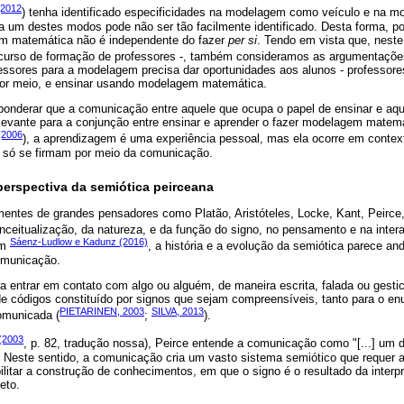
(2012
) tenha identificado especificidades na modelagem como veículo e na 
 um destes modos pode não ser tão facilmente identificado. Desta forma, p
em matemática não é independente do fazer
per si
. Tendo em vista que, neste
 curso de formação de professores -, também consideramos as argumentaçõ
essores para a modelagem precisa dar oportunidades aos alunos - professore
por meio, e ensinar usando modelagem matemática.
onderar que a comunicação entre aquele que ocupa o papel de ensinar e aqu
elevante para a conjunção entre ensinar e aprender o fazer modelagem matemá
(2006
), a aprendizagem é uma experiência pessoal, mas ela ocorre em context
e só se firmam por meio da comunicação.
erspectiva da semiótica peirceana
entes de grandes pensadores como Platão, Aristóteles, Locke, Kant, Peirce,
nceitualização, da natureza, e da função do signo, no pensamento e na inter
Sáenz-Ludlow e Kadunz (2016)
am
, a história e a evolução da semiótica parece an
comunicação.
 entrar em contato com algo ou alguém, de maneira escrita, falada ou gesti
e códigos constituído por signos que sejam compreensíveis, tanto para o enu
PIETARINEN, 2003
SILVA, 2013
omunicada (
;
).
 (2003
, p. 82, tradução nossa), Peirce entende a comunicação como "[...] um di
. Neste sentido, a comunicação cria um vasto sistema semiótico que requer a
bilitar a construção de conhecimentos, em que o signo é o resultado da inter
eto.