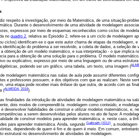
a
z respeito à investigação, por meio da Matemática, de uma situação-probl
temática. Durante o desenvolvimento de uma atividade de modelagem associa
ezes, expressos por meio de esquemas reconhecidos como ciclos de model
ada no
quadro 2
, relativa ao Episódio 2, refere-se a um ciclo de modelagem 
ou ciclos) identificam-se o que este autor chama de etapas da modelagem,
 identificação do problema a ser resolvido, a coleta de dados, a seleção de 
, a obtenção de um modelo matemático, e sua interpretação - o que implica n
nência para a obtenção de uma solução para o problema. O modelo matemático
itivo ou explicativo, expresso por meio de uma linguagem ou de uma estrutur
ALME
 algébricas, podendo ser um gráfico, uma tabela, um texto, uma imagem (
s de modelagem matemática nas salas de aula pode assumir diferentes confi
es e professores possuem, e dos objetivos com que as realizam. Neste sen
m, uma etapa pode receber mais ênfase do que outra, de acordo com as fin
ALMEIDA, 2018
a (
).
s finalidades da introdução de atividades de modelagem matemática na sal
mente, dois modos de compreendê-la: modelagem como conteúdo, e modelag
e é desenvolver habilidades de construir e utilizar modelos matemáticos, e, n
ompetências a serem desenvolvidas pelos alunos no ato de fazer. A modela
inalidade de construir modelos para aprender matemática, e, neste caso, a ên
Galbraith (2012)
dades para aprender matemática. Ainda, segundo
, a modelagem
istintas, dependendo de quem é fim e de quem é meio. Em comum, entretant
o estrutural no desenvolvimento de atividades de modelagem.