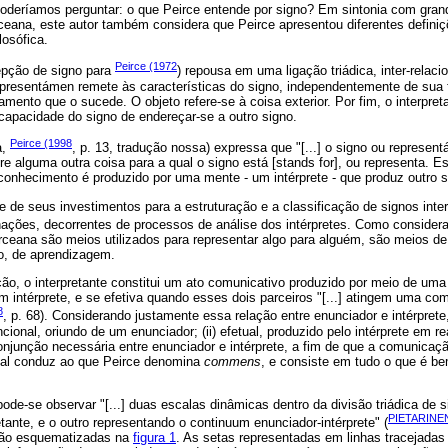
poderíamos perguntar: o que Peirce entende por signo? Em sintonia com gran
rceana, este autor também considera que Peirce apresentou diferentes definiç
losófica.
Peirce (1972
epção de signo para
) repousa em uma ligação triádica, inter-relac
representámen remete às características do signo, independentemente de sua 
mento que o sucede. O objeto refere-se à coisa exterior. Por fim, o interpret
 capacidade do signo de endereçar-se a outro signo.
Peirce (1998
a,
, p. 13, tradução nossa) expressa que "[...] o signo ou represen
e alguma outra coisa para a qual o signo está [stands for], ou representa. 
conhecimento é produzido por uma mente - um intérprete - que produz outro sig
e de seus investimentos para a estruturação e a classificação de signos inte
ações, decorrentes de processos de análise dos intérpretes. Como consider
eirceana são meios utilizados para representar algo para alguém, são meios 
o, de aprendizagem.
o, o interpretante constitui um ato comunicativo produzido por meio de uma 
 intérprete, e se efetiva quando esses dois parceiros "[...] atingem uma c
8
, p. 68). Considerando justamente essa relação entre enunciador e intérpret
ncional, oriundo de um enunciador; (ii) efetual, produzido pelo intérprete em rea
njunção necessária entre enunciador e intérprete, a fim de que a comunicaçã
nal conduz ao que Peirce denomina
commens
, e consiste em tudo o que é b
de-se observar "[...] duas escalas dinâmicas dentro da divisão triádica de 
PIETARINEN
etante, e o outro representando o continuum enunciador-intérprete" (
são esquematizadas na
figura 1
. As setas representadas em linhas tracejada