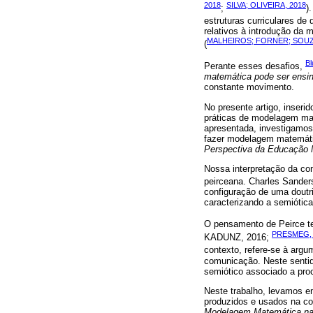
2018
SILVA; OLIVEIRA, 2018
;
)
estruturas curriculares de 
relativos à introdução da
MALHEIROS; FORNER; SOUZ
(
Bl
Perante esses desafios,
matemática pode ser ensi
constante movimento.
No presente artigo, inser
práticas de modelagem mat
apresentada, investigamos
fazer modelagem matemáti
Perspectiva da Educação 
Nossa interpretação da c
peirceana. Charles Sander
configuração de uma doutr
caracterizando a semiótic
O pensamento de Peirce t
PRESMEG, 
KADUNZ, 2016;
contexto, refere-se à arg
comunicação. Neste sentid
semiótico associado a pr
Neste trabalho, levamos em
produzidos e usados na com
Modelagem Matemática na