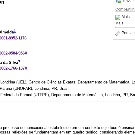
Enviar 
on
Compartilh
Mais
Mais
1
Almeida
Permali
-0001-8952-1176
-0002-0584-956X
3
a da Silva
-0002-1766-137X
 Londrina (UEL), Centro de Ciências Exatas, Departamento de Matemática, Lo
 Paraná (UNOPAR), Londrina, PR, Brasil.
 Federal do Paraná (UTFPR), Departamento de Matemática, Londrina, PR, Bra
 o processo comunicacional estabelecido em um contexto cujo foco é ensinar 
ssas reflexões se fundamentam em um quadro teórico, considerando eleme