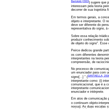
Bartolotti (2003
) sugere que 
interessam pela teoria pei
decorrer de sua trajetória fi
Em termos gerais, a conc
objeto e interpretante. O 
deve ser diferente do pensa
representativa do signo, à
Sobre essa relação triádic
produzir conhecimento sobr
de objeto do signo". Esse 
Peirce dedicou grande part
os com diferentes denomin
interpretantes na teoria p
compreensão, de raciocíni
No processo de comunicaçã
um enunciador para com um
SANTAELLA, 200
signo[...] " (
interpretante como: (i) inte
comunicacional, que é a co
interpretante comunicacio
enunciador e intérprete.
Em atos de comunicação po
o continuum objeto-interpr
nossa). As duas escalas 