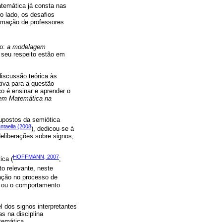
temática já consta nas
ro lado, os desafios
ormação de professores
ão:
a modelagem
 seu respeito estão em
discussão teórica às
iva para a questão
o é ensinar e aprender o
em Matemática na
upostos da semiótica
ntaella (2008
), dedicou-se à
eliberações sobre signos,
HOFFMANN, 2007
ica (
;
to relevante, neste
ação no processo de
, ou o comportamento
l dos signos interpretantes
s na disciplina
temática.