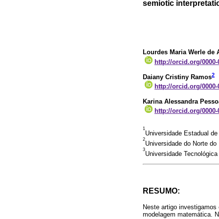
semiotic interpretati
Lourdes Maria Werle de 
http://orcid.org/0000
2
Daiany Cristiny Ramos
http://orcid.org/0000
Karina Alessandra Pesso
http://orcid.org/0000
1
Universidade Estadual de
2
Universidade do Norte do
3
Universidade Tecnológica
RESUMO:
Neste artigo investigamos
modelagem matemática. No