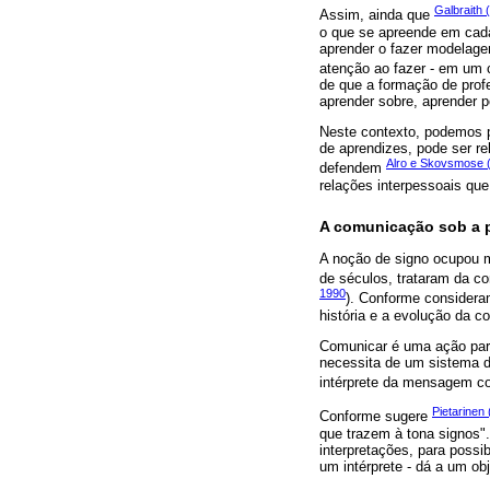
Galbraith 
Assim, ainda que
o que se apreende em cada
aprender o fazer modelag
atenção ao fazer - em um
de que a formação de prof
aprender sobre, aprender 
Neste contexto, podemos p
de aprendizes, pode ser r
Alro e Skovsmose 
defendem
relações interpessoais qu
A comunicação sob a p
A noção de signo ocupou m
de séculos, trataram da co
1990
). Conforme consider
história e a evolução da 
Comunicar é uma ação para
necessita de um sistema d
intérprete da mensagem c
Pietarinen
Conforme sugere
que trazem à tona signos"
interpretações, para possi
um intérprete - dá a um obj