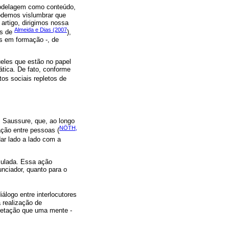
modelagem como conteúdo,
odemos vislumbrar que
 artigo, dirigimos nossa
Almeida e Dias (2007
es de
),
s em formação -, de
eles que estão no papel
tica. De fato, conforme
os sociais repletos de
 Saussure, que, ao longo
NÖTH,
ação entre pessoas (
dar lado a lado com a
culada. Essa ação
nciador, quanto para o
álogo entre interlocutores
 realização de
pretação que uma mente -