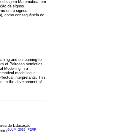
de Modelagem Matemática, em
ução de signos
omo entre signos
m), como consequência do
ching and on learning to
ts of Peircean semiotics
al Modelling in a
ematical modelling is
effectual interpretants. This
em in the development of
 área de Educação
BLUM, 2015
FERRI,
nto (
;