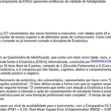
 componente da EAEst apresenta evidências de validade de fidedignidade.
a 277 universitários dos sexos feminino e masculino, com idades entre 18 e 
ituições de ensino superior e de diferentes áreas de conhecimento. Como crité
cursando ou já tivessem cursado a disciplina de Estatística.
 ao Questionário de Identificação, que conta com itens como idade, sexo, s
Vendramini e Ca
tude frente à Estatística (EAEst) informatizada, construída por
or 24 itens
likert
de 5 pontos, variando de 1 (Discordo Fortemente) a 5 (Conco
Estatística, e é composta por três fatores, cognitivo, afetivo e comportamenta
sentido positivo e negativo.
hecimento de estatística, dos universitários, representados por itens como "
mações estatísticas
". O fator afetivo avalia a forma com que os sujeitos exp
 do seguinte formato "
O sentimento que tenho com relação à Estatística é b
tens avaliam a intenção e ação do comportamento do estudante frente à estat
statística para ter uma formação profissional mais completa
". O tempo de apl
os.
caram um nível de aceitabilidade para o instrumento, com o Comparative Fit I
ndex (PNFI = 0,74), Root-Mean Square Error of Approximation (RMSE = 0,08)