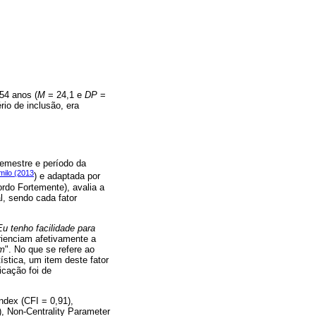
54 anos (
M
= 24,1 e
DP
=
rio de inclusão, era
emestre e período da
milo (2013
) e adaptada por
rdo Fortemente), avalia a
l, sendo cada fator
Eu tenho facilidade para
erienciam afetivamente a
om
". No que se refere ao
ística, um item deste fator
icação foi de
ndex (CFI = 0,91),
, Non-Centrality Parameter