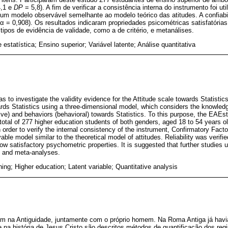
,1 e
DP
= 5,8). A fim de verificar a consistência interna do instrumento foi uti
 um modelo observável semelhante ao modelo teórico das atitudes. A confiabili
α = 0,908). Os resultados indicaram propriedades psicométricas satisfatória
 tipos de evidência de validade, como a de critério, e metanálises.
 estatística; Ensino superior; Variável latente; Análise quantitativa
s to investigate the validity evidence for the Attitude scale towards Statisti
rds Statistics using a three-dimensional model, which considers the knowledg
ctive) and behaviors (behavioral) towards Statistics. To this purpose, the EAEst
total of 277 higher education students of both genders, aged 18 to 54 years o
In order to verify the internal consistency of the instrument, Confirmatory Fac
le model similar to the theoretical model of attitudes. Reliability was verifi
ow satisfactory psychometric properties. It is suggested that further studies u
n and meta-analyses.
hing; Higher education; Latent variable; Quantitative analysis
gem na Antiguidade, juntamente com o próprio homem. Na Roma Antiga já havi
a e na história de Jesus Cristo são descritos métodos de quantificação dos re