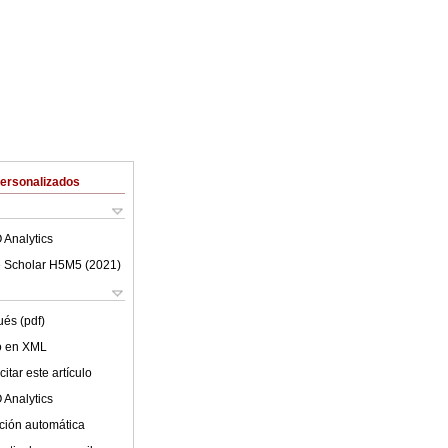
Personalizados
 Analytics
 Scholar H5M5 (
2021
)
ués (pdf)
lo en XML
itar este artículo
 Analytics
ción automática