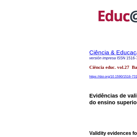
Ciência & Educaç
versión impresa
ISSN
1516-
Ciência educ. vol.27 
https://doi.org/10.1590/1516-7
Evidências de val
do ensino superior
Validity evidences fo