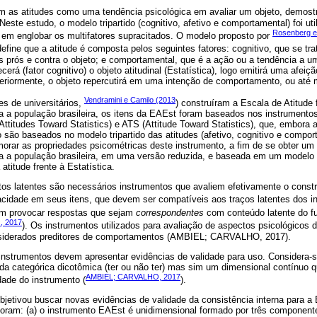
em as atitudes como uma tendência psicológica em avaliar um objeto, demost
te estudo, o modelo tripartido (cognitivo, afetivo e comportamental) foi uti
Rosenberg e
 em englobar os multifatores supracitados. O modelo proposto por
 define que a atitude é composta pelos seguintes fatores: cognitivo, que se t
os prós e contra o objeto; e comportamental, que é a ação ou a tendência a 
cerá (fator cognitivo) o objeto atitudinal (Estatística), logo emitirá uma afeiçã
steriormente, o objeto repercutirá em uma intenção de comportamento, ou at
Vendramini e Camilo (2013
es de universitários,
) construíram a Escala de Atitude 
 a população brasileira, os itens da EAEst foram baseados nos instrumentos
ttitudes Toward Statistics) e ATS (Attitude Toward Statistics), que, embora
o são baseados no modelo tripartido das atitudes (afetivo, cognitivo e compo
morar as propriedades psicométricas deste instrumento, a fim de se obter 
a a população brasileira, em uma versão reduzida, e baseada em um modelo tr
 atitude frente à Estatística.
tos latentes são necessários instrumentos que avaliem efetivamente o cons
acidade em seus itens, que devem ser compatíveis aos traços latentes dos in
vem provocar respostas que sejam
correspondentes
com conteúdo latente do f
, 2017
). Os instrumentos utilizados para avaliação de aspectos psicológicos
onsiderados preditores de comportamentos (AMBIEL; CARVALHO, 2017).
nstrumentos devem apresentar evidências de validade para uso. Considera-s
da categórica dicotômica (ter ou não ter) mas sim um dimensional contínuo 
AMBIEL; CARVALHO, 2017
dade do instrumento (
).
objetivou buscar novas evidências de validade da consistência interna para 
oram: (a) o instrumento EAEst é unidimensional formado por três componentes