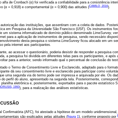
alfa de Cronbach (α) foi verificada a confiabilidade para a consistência inter
CAMILO, 2016
ivo (α = 0,918) e comportamental (α = 0,900) das atitudes (
).
 autorização das instituições, que assentiram com a coleta de dados. Poster
ica em Pesquisa da Universidade São Francisco (USF). Os instrumentos for
de um sistema informatizado de domínio público denominado
LimeSurvey,
ver
ernet para a aplicação de instrumentos de pesquisa, sendo necessário disponib
senvolvimento desta pesquisa o sistema
LimeSurvey
ficou alocado em um ser
o pela internet aos participantes.
pante, ao acessar o questionário, poderia desistir de responder a pesquisa co
da, a pesquisa foi dividida em diferentes telas para os participantes, e após 
voltar para a anterior, sendo informado qual o percentual de conclusão do test
entado o Termo de Consentimento Livre e Esclarecido, adaptado para o format
icipante dá seu consentimento livre e esclarecido para participar como voluntá
 que uma segunda via do termo pode ser impressa e arquivada por ele. Os dad
o do perfil do aluno, apresentado na segunda tela. Posteriormente, correspon
lanilha eletrônica e, posteriormente, exportados para o pacote estatístico St
NORUSIS, 1993
), para a realização das análises estatísticas.
SCUSSÃO
al Confirmatória (AFC), foi atestado a hipótese de um modelo unidimensional,
portamentais são explicados pelas atitudes (
figura 1
), conforme proposto por