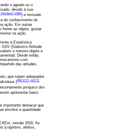
rando o agrado ou o
lizado, devido à sua
 Hovland (1960
) e revisado
rata do conhecimento do
uma ação. Em outras
o frente ao objeto, gostar
é mesmo na ação.
frente à Estatística
 SAS (Statistics Attitude
 avaliem o mesmo objeto e
rtamental). Desde então,
um mecanismo com
ipartido das atitudes,
truto, que sejam adequados
PACICO; HUTZ,
divíduos (
uncionamento psíquico dos
 devem apresentar baixo
e importante destacar que
que envolve a quantidade
a EAEst, versão 2016. As
 (cognitivo, afetivo,