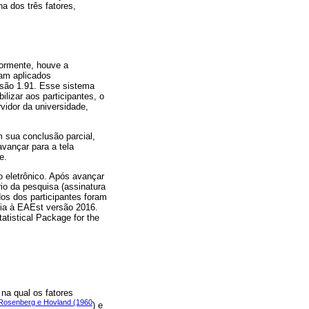
na dos três fatores,
iormente, houve a
am aplicados
são 1.91. Esse sistema
ilizar aos participantes, o
vidor da universidade,
m sua conclusão parcial,
avançar para a tela
e.
o eletrônico. Após avançar
rio da pesquisa (assinatura
os dos participantes foram
dia à EAEst versão 2016.
atistical Package for the
 na qual os fatores
Rosenberg e Hovland (1960
) e