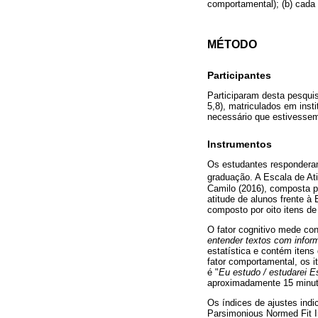
comportamental); (b) cada
MÉTODO
Participantes
Participaram desta pesquis
5,8), matriculados em inst
necessário que estivessem 
Instrumentos
Os estudantes responderam
graduação. A Escala de Ati
Camilo (2016), composta p
atitude de alunos frente à 
composto por oito itens de 
O fator cognitivo mede con
entender textos com infor
estatística e contém itens
fator comportamental, os i
é "
Eu estudo / estudarei E
aproximadamente 15 minut
Os índices de ajustes indi
Parsimonious Normed Fit I