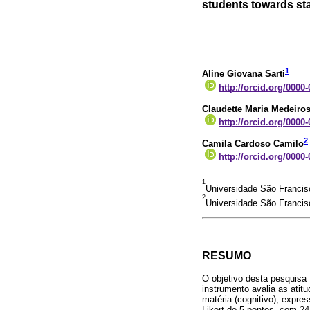
students towards sta
1
Aline Giovana Sarti
http://orcid.org/0000
Claudette Maria Medeiro
http://orcid.org/0000
2
Camila Cardoso Camilo
http://orcid.org/0000
1
Universidade São Francisc
2
Universidade São Francisc
RESUMO
O objetivo desta pesquisa 
instrumento avalia as atit
matéria (cognitivo), expre
Likert de 5 pontos, com 2