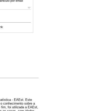
articulo por email
nk
tatística - EAEst. Este
ra o conhecimento sobre a
fim, foi utilizada a EAEst,
bos os sexos, com idades