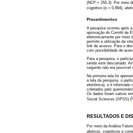
(NCP = 255,3). Por meio do 
cognitivo (α = 0,894), afet
Procedimentos
A pesquisa ocorreu após a
aprovação do Comitê de Ét
eletronicamente por meio 
permite a utilização da int
link de acesso. Para o de
com possibilidade de acess
Para a pesquisa, o partici
sendo este descartado. Ain
seguinte não era possível 
Na primeira tela foi apres
a tela da pesquisa, o part
eletrônica), e é informado
coletados pelo questionári
Os dados foram salvos em p
Social Sciences (SPSS) (
RESULTADOS E DI
Por meio da Análise Fatori
afetivos, cognitivos e com