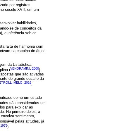
izado por registros
, no século XVII; em um
esenvolver habilidades,
izando-se de conceitos da
), e inferência sob os
sta falta de harmonia com
privam na escolha de áreas
gem da Estatística,
VENDRAMINI, 2000
plina (
).
respostas que são ativadas
parte do grande desafio da
TROLL; MELO, 2016
;
nceituado como um estado
itudes são consideradas um
los para explicar as
do. No primeiro deles, a
e envolva sentimento,
ponsável pelas atitudes, já
 1975
).