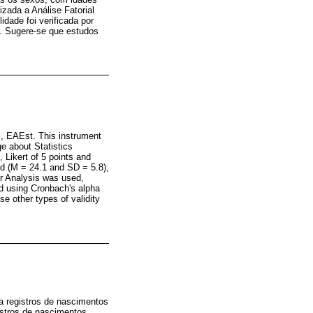
lizada a Análise Fatorial
dade foi verificada por
s. Sugere-se que estudos
cs, EAEst. This instrument
e about Statistics
, Likert of 5 points and
ld (M = 24.1 and SD = 5.8),
tor Analysis was used,
ed using Cronbach's alpha
se other types of validity
a registros de nascimentos
gistros de nascimentos