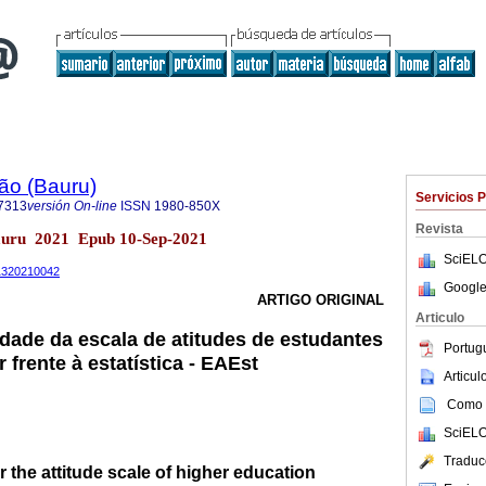
ão (Bauru)
Servicios 
7313
versión On-line
ISSN
1980-850X
Revista
Bauru 2021 Epub 10-Sep-2021
SciELO
31320210042
Google
ARTIGO ORIGINAL
Articulo
idade da escala de atitudes de estudantes
Portug
 frente à estatística - EAEst
Articu
Como c
SciELO
Traduc
r the attitude scale of higher education