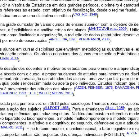
vidir a história da Estatística em dois grandes períodos, o primeiro é caracter
 referentes ao estado, com objetivo de fiscalização, desde o regime feudal
CASTRO, 1949
tica torna-se uma disciplina científica (
).
 na grade curricular de vários cursos do ensino superior, com o objetivo de d
MANTOVANI
et al.
, 2009
, a flexibilidade e a análise crítica dos alunos (
). Util
tem como finalidade a organização, a redução de dados (estatística descritiva
ANGELINA, 1978
VENDRAMINI, 2000
a) por meio de observações (
;
).
s alunos em cursar disciplinas que envolvam metodologias quantitativas e, e
ucação primária. Os afetos negativos dos alunos em relação a Estatística 
ORIN, 2013
).
de desafio dos docentes é motivar os estudantes para o ensino e a aprendiza
 de acordo com o curso, e propor mudanças de atitudes para incentivo na disci
importante a avaliação das atitudes dos alunos - uma vez que faz parte de 
, a qual pode ser descriminada ou aceita pelo indivíduo. Estudos indicam que, 
AJZEN; FISHBEIN, 1975
DAMACENA; PE
a é proveniente das atitudes dos alunos (
;
 GARDNER, 1993
UTTL; WHITE; MORIN, 2013
;
).
ilizado pela primeira vez em 1918 pelos sociólogos Thomas e Znaniecki, co
ALLPORT, 1935
Allport (1935
ara a ação dos sujeitos (
). Para o americano
), as at
elas experiências, que induz respostas. Na literatura existem diferentes mode
elo bipartido ou bicomponentes, o modelo multicomponente e o modelo triparti
is componentes, o afetivo e o cognitivo; no segundo, defende-se que a atitud
; MAURO, 2011
). E no terceiro modelo, o unidimensional, o fator cognitivo é res
AJZEN,
e comportamentais são respostas das crenças individuais (FISHBEIN;