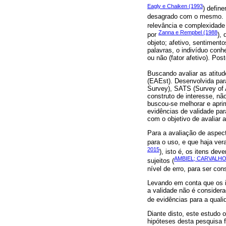
Eagly e Chaiken (1993
) defin
desagrado com o mesmo. Nes
relevância e complexidade
Zanna e Rempbel (1988
por
),
objeto; afetivo, sentiment
palavras, o indivíduo conhe
ou não (fator afetivo). Po
Buscando avaliar as atitud
(EAEst). Desenvolvida para
Survey), SATS (Survey of A
construto de interesse, nã
buscou-se melhorar e apri
evidências de validade par
com o objetivo de avaliar a
Para a avaliação de aspec
para o uso, e que haja ver
2015
), isto é, os itens de
AMBIEL; CARVALHO
sujeitos (
nível de erro, para ser c
Levando em conta que os i
a validade não é considera
de evidências para a quali
Diante disto, este estudo 
hipóteses desta pesquisa f