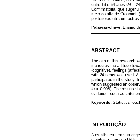
entre 18 e 54 anos (
M
= 24
Confirmatória, que sugeriu
meio do alfa de Cronbach (
posteriores utilizem outros
Palavras-chave:
Ensino de
ABSTRACT
The aim of this research wa
measures the attitude towa
(cognitive), feelings (affe
with 24 items was used. A 
participated in the study. 
which suggested an observab
(α = 0.908). The results sh
evidence, such as criterio
Keywords:
Statistics teac
INTRODUÇÃO
A estatística tem sua ori
e óbitos, na própria Bíbli