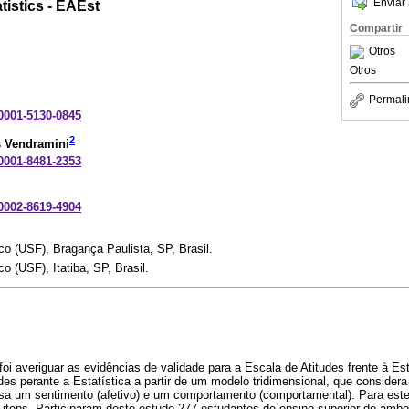
Enviar 
tistics - EAEst
Compartir
Otros
Otros
Permali
-0001-5130-0845
2
s Vendramini
-0001-8481-2353
-0002-8619-4904
o (USF), Bragança Paulista, SP, Brasil.
o (USF), Itatiba, SP, Brasil.
foi averiguar as evidências de validade para a Escala de Atitudes frente à Es
udes perante a Estatística a partir de um modelo tridimensional, que conside
ssa um sentimento (afetivo) e um comportamento (comportamental). Para este 
4 itens. Participaram deste estudo 277 estudantes de ensino superior de am