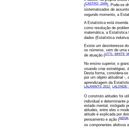
CASTRO, 1949
(
). Pode-se di
sistematizados de assuntos
segundo momento, a Estatís
A Estatística está inserida
como resolução de problemas
matemática, a Estatística 
dados (Estatística indutiv
Existe um desinteresse do
os números, vem de uma ed
UTTL; WHITE; M
de atuação (
No ensino superior, o gran
visando criar estratégias,
Desta forma, considera-se 
por um objeto atitudinal -
aprendizagem da Estatístic
LALAYANTS, 2012
LALONDE;
;
O construto
atitudes
foi ut
individual e determinante p
estado mental, instigado p
atitudes, entre eles o mod
atitude é explicada por do
NEIVA
pensamento e ação (
os componentes afetivos 