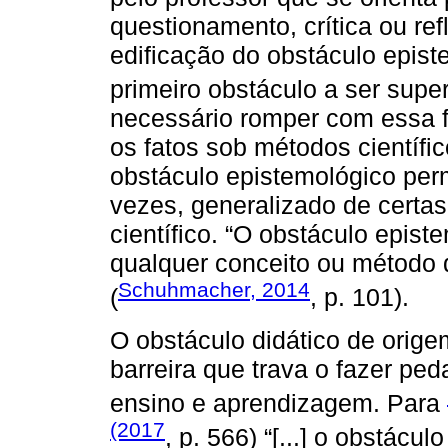
questionamento, crítica ou ref
edificação do obstáculo epis
primeiro obstáculo a ser supe
necessário romper com essa f
os fatos sob métodos científi
obstáculo epistemológico permi
vezes, generalizado de certa
científico. “O obstáculo epis
qualquer conceito ou método 
Schuhmacher, 2014
(
, p. 101).
O obstáculo didático de orig
barreira que trava o fazer pe
ensino e aprendizagem. Para
(2017
, p. 566) “[...] o obstácu