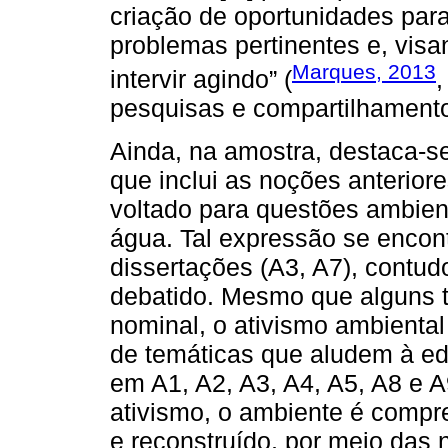
criação de oportunidades para
problemas pertinentes e, visa
Marques, 2013
intervir agindo” (
,
pesquisas e compartilhament
Ainda, na amostra, destaca-s
que inclui as noções anterior
voltado para questões ambien
água. Tal expressão se encon
dissertações (A3, A7), contud
debatido. Mesmo que alguns t
nominal, o ativismo ambienta
de temáticas que aludem à e
em A1, A2, A3, A4, A5, A8 e 
ativismo, o ambiente é compr
e reconstruído, por meio das