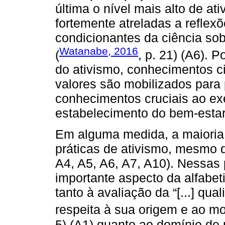
última o nível mais alto de at
fortemente atreladas a reflex
condicionantes da ciência sob
Watanabe, 2016
(
, p. 21) (A6). 
do ativismo, conhecimentos c
valores são mobilizados para 
conhecimentos cruciais ao exe
estabelecimento do bem-estar
Em alguma medida, a maioria
práticas de ativismo, mesmo q
A4, A5, A6, A7, A10). Nessas
importante aspecto da alfabeti
tanto à avaliação da “[...] qua
respeita à sua origem e ao mo
5) (A1) quanto ao domínio de