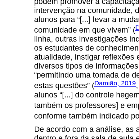
podem promover a capacitaçã
intervenção na comunidade, de
alunos para “[...] levar a mud
D
comunidade em que vivem” (
linha, outras investigações in
os estudantes de conheciment
atualidade, instigar reflexões
diversos tipos de informaçõe
“permitindo uma tomada de de
Damião, 2019
estas questões” (
alunos “[...] do controle hege
também os professores] e emp
conforme também indicado p
De acordo com a análise, as a
dentro e fora da sala de aula