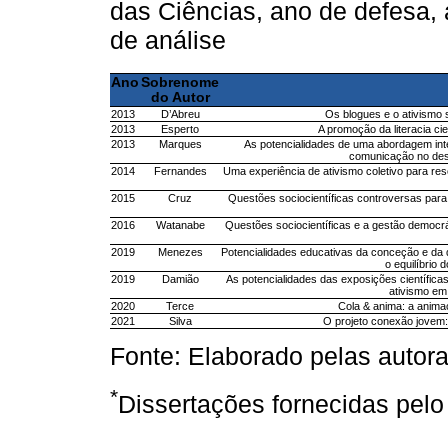
das Ciências, ano de defesa, 
de análise
Ano
Sobrenome
do Autor
2013
D’Abreu
Os blogues e o ativismo 
2013
Esperto
A promoção da literacia ci
2013
Marques
As potencialidades de uma abordagem inter
comunicação no dese
2014
Fernandes
Uma experiência de ativismo coletivo para res
2015
Cruz
Questões sociocientíficas controversas para
2016
Watanabe
Questões sociocientíficas e a gestão democrát
2019
Menezes
Potencialidades educativas da conceção e da 
o equilíbrio
2019
Damião
As potencialidades das exposições científi
ativismo em 
2020
Terce
Cola & anima: a animaç
2021
Silva
O projeto conexão jovem:
Fonte: Elaborado pelas autora
*
Dissertações fornecidas pelo