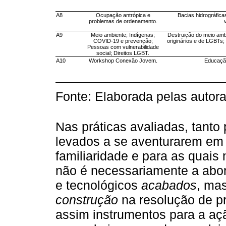
A8
Ocupação antrópica e
Bacias hidrográfica
problemas de ordenamento.
A9
Meio ambiente; Indígenas;
Destruição do meio ambi
COVID-19 e prevenção;
originários e de LGBTs;
Pessoas com vulnerabilidade
social; Direitos LGBT.
A10
Workshop Conexão Jovem.
Educação
Fonte: Elaborada pelas autora
Nas práticas avaliadas, tanto
levados a se aventurarem em
familiaridade e para as quais
não é necessariamente a abo
e tecnológicos
acabados
, ma
construção
na resolução de p
assim instrumentos para a açã