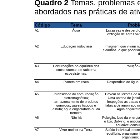
Quadro 2
Temas, problemas 
abordados nas práticas de at
Código
Tema
Prob
A1
Água
Escassez e desperdíci
extinção de seres viv
A2
Educação rodoviária
Imaginem que vivam nu
cidadãos, o que poderia
d
A3
Perturbações no equilíbrio dos
Poluição 
ecossistemas do subtema
ecossistemas.
A4
Planeta em risco
Desperdício de água, 
A5
Intensidade do som; radiação
Devem os leitores de m
eletromagnética;
Uma antena de [celul
armazenamento de produtos
Inspeções às casas 
químicos; gases tóxicos e
fábrica de amoníaco n
estufa; água engarrafada ou da
Água engarrafa
torneira.
A6
Não há
Poluição; Uso da energi
e lixo; Bullying; é anti
saudável consum
A7
Viver melhor na Terra.
Saúde individual e co
equilíbrio; organismo
organismo; 