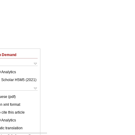
on Demand
 Analytics
 Scholar H5M5 (
2021
)
uese (pdf)
 in xml format
cite this article
 Analytics
ic translation