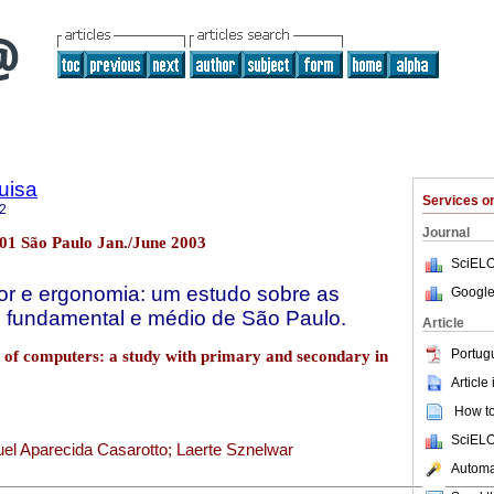
uisa
Services 
2
Journal
.01 São Paulo Jan./June 2003
SciELO
r e ergonomia: um estudo sobre as
Google
o fundamental e médio de São Paulo.
Article
Portug
 of computers: a study with primary and secondary in
Article
How to 
SciELO
el Aparecida Casarotto; Laerte Sznelwar
Automat