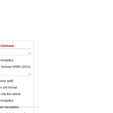
on Demand
 Analytics
 Scholar H5M5 (
2021
)
uese (pdf)
 in xml format
cite this article
 Analytics
ic translation