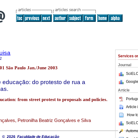
uisa
Services 
2
Journal
.01 São Paulo Jan./June 2003
SciELO
e educação: do protesto de rua a
Google
cas.
Article
Portug
cation: from street protest to proposals and policies.
Article
How to 
onçalves, Petronilha Beatriz Gonçalves e Silva
SciELO
Automat
© 2026
Faculdade de Educação