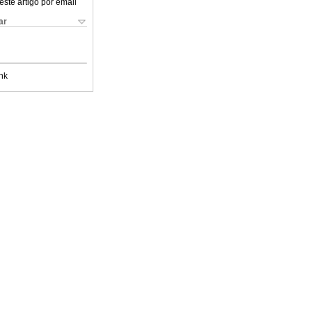
este artigo por email
ar
nk