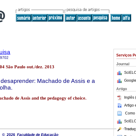
uisa
Serviços P
-9702
Journal
.04 São Paulo out./dez. 2013
SciELO
desaprender: Machado de Assis e a
Google
olha.
Artigo
Inglês 
achado de Assis and the pedagogy of choice.
Artigo
Como c
SciELO
Traduç
© 2026
Faculdade de Educação