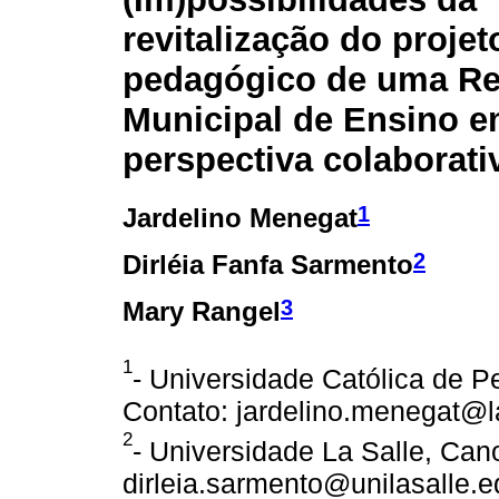
revitalização do projeto
pedagógico de uma R
Municipal de Ensino 
perspectiva colaborati
1
Jardelino Menegat
2
Dirléia Fanfa Sarmento
3
Mary Rangel
1
- Universidade Católica de Pet
Contato: jardelino.menegat@la
2
- Universidade La Salle, Cano
dirleia.sarmento@unilasalle.e