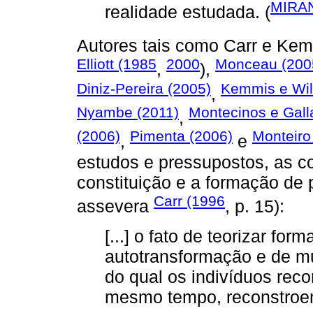
MIRA
realidade estudada. (
Autores tais como Carr e Ke
Elliott (1985
2000
Monceau (200
,
),
Diniz-Pereira (2005)
Kemmis e Wil
,
Nyambe (2011)
Montecinos e Gall
,
(2006)
Pimenta (2006)
Monteiro
,
e
estudos e pressupostos, as c
constituição e a formação de 
Carr (1996
assevera
, p. 15):
[...] o fato de teorizar for
autotransformação e de mu
do qual os indivíduos rec
mesmo tempo, reconstroem