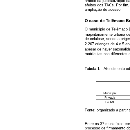
âmbito da judicialização d
efeitos dos TACs. Por fim,
ampliação do acesso.
O caso de Telêmaco B
O município de Telêmaco B
majoritariamente urbana d
de celulose, sendo a orige
2.267 crianças de 4 e 5 an
apesar de haver sazonalida
matrículas nas diferentes 
Tabela 1
– Atendimento e
Municipal
Privada
TOTAL
Fonte: organizado a partir
Entre os 37 municípios co
processo de firmamento do