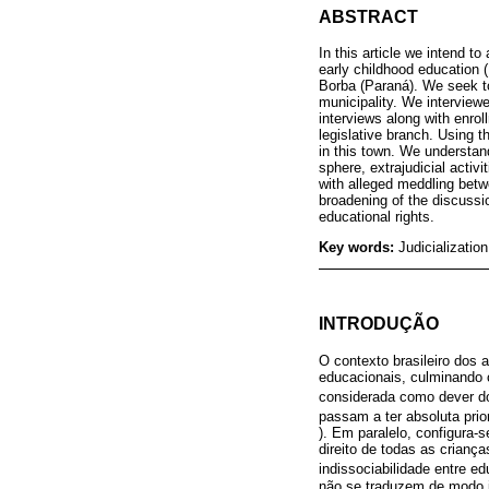
ABSTRACT
In this article we intend t
early childhood education 
Borba (Paraná). We seek to
municipality. We interview
interviews along with enrol
legislative branch. Using 
in this town. We understand
sphere, extrajudicial activ
with alleged meddling betwe
broadening of the discussio
educational rights.
Key words:
Judicializatio
INTRODUÇÃO
O contexto brasileiro dos 
educacionais, culminando c
considerada como dever d
passam a ter absoluta prior
). Em paralelo, configura-
direito de todas as crianç
indissociabilidade entre e
não se traduzem de modo i