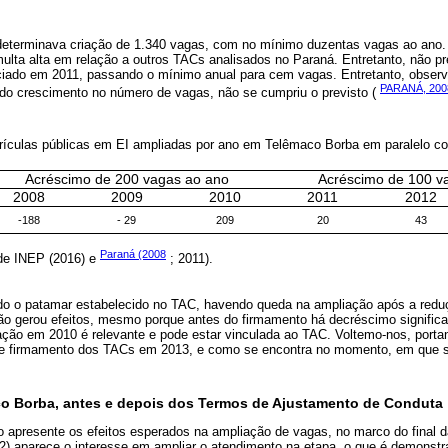
determinava criação de 1.340 vagas, com no mínimo duzentas vagas ao ano. 
ulta alta em relação a outros TACs analisados no Paraná. Entretanto, não pre
ciado em 2011, passando o mínimo anual para cem vagas. Entretanto, obser
PARANÁ, 200
o crescimento no número de vagas, não se cumpriu o previsto (
rículas públicas em EI ampliadas por ano em Telêmaco Borba em paralelo 
Acréscimo de 200 vagas ao ano
Acréscimo de 100 v
2008
2009
2010
2011
2012
-188
- 29
209
20
43
Paraná (2008
 de INEP (2016) e
; 2011).
o o patamar estabelecido no TAC, havendo queda na ampliação após a reduç
não gerou efeitos, mesmo porque antes do firmamento há decréscimo significa
uação em 2010 é relevante e pode estar vinculada ao TAC. Voltemo-nos, port
de firmamento dos TACs em 2013, e como se encontra no momento, em que s
o Borba, antes e depois dos Termos de Ajustamento de Conduta
apresente os efeitos esperados na ampliação de vagas, no marco do final 
) aparece o interesse em ampliar o atendimento na etapa, o que é demonstrad