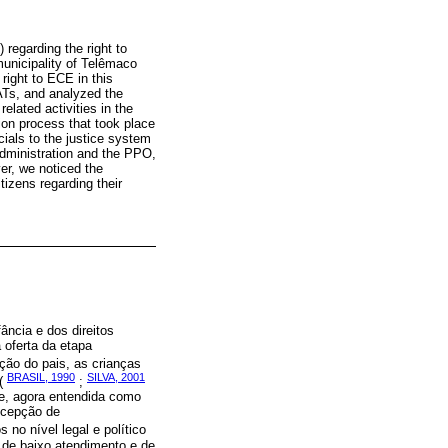
 regarding the right to
unicipality of Telêmaco
right to ECE in this
ATs, and analyzed the
elated activities in the
ion process that took place
cials to the justice system
 administration and the PPO,
er, we noticed the
tizens regarding their
ância e dos direitos
 oferta da etapa
ção do pais, as crianças
BRASIL, 1990
SILVA, 2001
 (
;
he, agora entendida como
oncepção de
s no nível legal e político
 de baixo atendimento e de