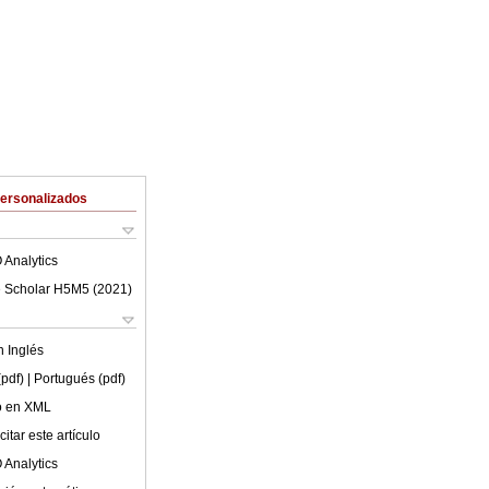
Personalizados
 Analytics
 Scholar H5M5 (
2021
)
en
Inglés
(pdf)
| Portugués (pdf)
lo en XML
itar este artículo
 Analytics