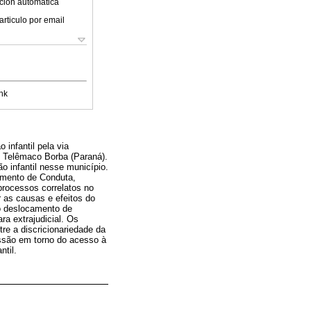
ción automática
articulo por email
nk
 infantil pela via
e Telêmaco Borba (Paraná).
o infantil nesse município.
amento de Conduta,
processos correlatos no
r as causas e efeitos do
 o deslocamento de
ra extrajudicial. Os
re a discricionariedade da
ussão em torno do acesso à
ntil.