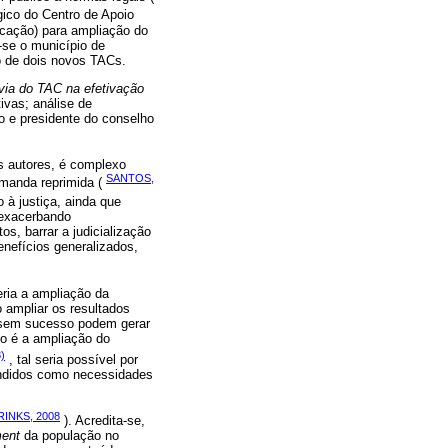
gico do Centro de Apoio
cação) para ampliação do
-se o município de
 de dois novos TACs.
via do TAC na efetivação
ivas; análise de
o e presidente do conselho
 autores, é complexo
SANTOS,
emanda reprimida (
 à justiça, ainda que
 exacerbando
s, barrar a judicialização
enefícios generalizados,
eria a ampliação da
 ampliar os resultados
 sem sucesso podem gerar
co é a ampliação do
)
, tal seria possível por
endidos como necessidades
RINKS, 2008
). Acredita-se,
ment
da população no