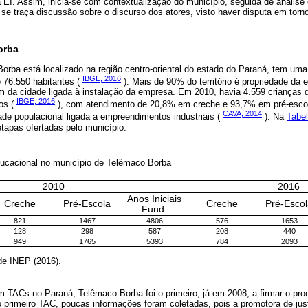
a EI. Assim, inicia-se com contextualização do município, seguida de anális
 se traça discussão sobre o discurso dos atores, visto haver disputa em torn
orba
orba está localizado na região centro-oriental do estado do Paraná, tem um
IBGE, 2016
e 76.550 habitantes (
). Mais de 90% do território é propriedade da 
m da cidade ligada à instalação da empresa. Em 2010, havia 4.559 crianças 
IBGE, 2016
os (
), com atendimento de 20,8% em creche e 93,7% em pré-esco
CAVA, 2014
de populacional ligada a empreendimentos industriais (
). Na
Tabel
etapas ofertadas pelo município.
ducacional no município de Telêmaco Borba
2010
2016
Anos Iniciais
Creche
Pré-Escola
Creche
Pré-Esco
Fund.
821
1467
4806
576
1653
128
298
587
208
440
949
1765
5393
784
2093
 de INEP (2016).
m TACs no Paraná, Telêmaco Borba foi o primeiro, já em 2008, a firmar o pr
 primeiro TAC, poucas informações foram coletadas, pois a promotora de jus