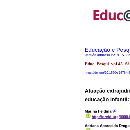
Educação e Pesq
versión impresa
ISSN
1517-
Educ. Pesqui. vol.45 
https://doi.org/10.1590/s1678
Atuação extrajudic
educação infantil
2
Marina Feldman
http://orcid.org/0000
Adriana Aparecida Dragon