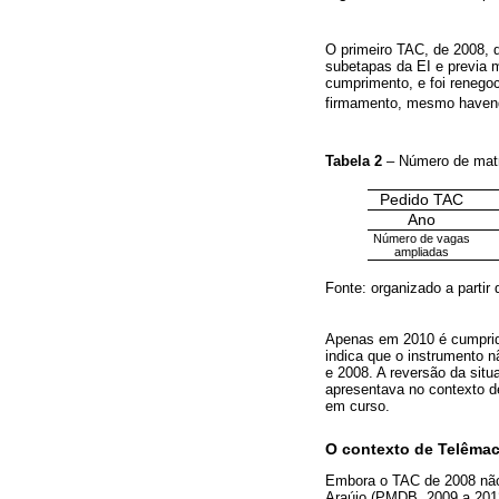
O primeiro TAC, de 2008, 
subetapas da EI e previa m
cumprimento, e foi renego
firmamento, mesmo havend
Tabela 2
– Número de mat
Pedido TAC
Ano
Número de vagas
ampliadas
Fonte: organizado a partir
Apenas em 2010 é cumprid
indica que o instrumento 
e 2008. A reversão da sit
apresentava no contexto 
em curso.
O contexto de Telêmac
Embora o TAC de 2008 não 
Araújo (PMDB, 2009 a 2012