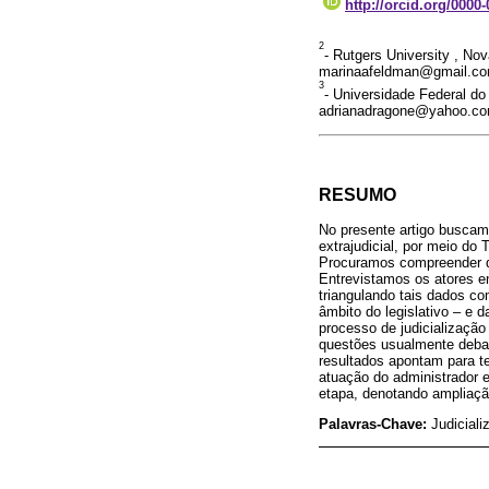
http://orcid.org/0000
2
- Rutgers University , No
marinaafeldman@gmail.c
3
- Universidade Federal do 
adrianadragone@yahoo.co
RESUMO
No presente artigo buscamo
extrajudicial, por meio do
Procuramos compreender de 
Entrevistamos os atores 
triangulando tais dados c
âmbito do legislativo – e 
processo de judicialização
questões usualmente debati
resultados apontam para te
atuação do administrador 
etapa, denotando ampliaç
Palavras-Chave:
Judiciali