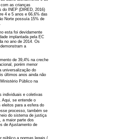
a com as crianças
os do INEP (DIRED, 2016)
tre 4 e 5 anos e 66,6% das
ião Norte possuía 15% de
.
mo esta foi devidamente
edade implantada pela EC
ada no ano de 2014. Os
m demonstram a
dimento de 39,4% na creche
acional, porém menor
 universalização do
ois últimos anos ainda não
Ministério Público na
 individuais e coletivas
. Aqui, se entende o
eleitos para a esfera do
esse processo, também se
meio do sistema de justiça
, a maior parte dos
os de Ajustamento de
 público a normas legais (