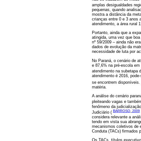
amplas desigualdades regio
pequenas, quando analisa
mostra a distância da met
crianças entre 0 e 3 anos
atendimento, a área rural
Portanto, ainda que a exp
atingida, uma vez que boa 
nº 59/2009 – ainda não era
dados de evolução da matr
necessidade de luta por a
No Paraná, o cenário de a
e 87,6% na pré-escola em 
atendimento na subetapa d
atendimento é 2016, pode-s
se encontrem disponíveis
matéria.
A análise do cenário paran
pleiteando vagas e também
fenômeno da judicializaçã
BARROSO, 2009
Judiciário (
considera relevante a anál
tendo em vista sua abrangê
mecanismos coletivos de e
Conduta (TACs) firmados 
Os TACs, títulos executivo