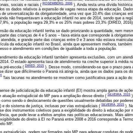
ROSEMBERG, 2006
nais, sociais e raciais (
). Ainda resta uma dívida históric
dos os dados relativos à expansão de vagas nessa etapa da educação. Dad
a de universalização da obrigatoriedade, uma vez que 10,4% das crianças en
 ainda não frequentavam a educação infantil no ano de 2014, sendo que a reg
 17,9%, a população negra 29,3% e os 25% mais pobres 23,3% (DIRED, 2016)
ansão da educação infantil tenha se dado priorizando a quantidade, nem mes
parte das crianças de 4 e 5 anos – faixa etária que corresponde à obrigatori
 atendida, e grande parte das crianças entre 0 e 3 anos não estava matricul
ícula da educação infantil no Brasil, ainda que apresentem melhora, també
cesso e atendimento em condições de igualdade a toda a população.
tendimento da educação infantil também apresenta exclusões, com um aten
2014. O estado apresenta taxa de atendimento na creche superior à média n
DIRED, 2015
a pré-escola (
). Desse modo, considerando-se que o prazo para a
e dizer que dificilmente o Paraná irá atingi-la, ainda que os dados para os d
6
.
Tais lacunas no atendimento se mostram como justificativa para a ação do 
aense de judicialização da educação infantil (EI) mostra ampla gama de ações
SILVEIRA, 2015
 atuação extrajudicial do MP para a ampliação desse direito (
)
o como sendo o deslocamento de questões usualmente debatidas por poderes 
SILVEIRA, 2015
) e do sistema de justiça, inclusas por vias extrajudiciais (
). N
ise dos instrumentos coletivos para a exigibilidade do direito à educação por 
ncia, que pode levar a efeitos amplos nas políticas educacionais. Mais além
xigibilidade do direito à EI no Paraná entre 2008 e 2016 corresponde a Term
pelo MP.
s extrajudiciais, podem ser firmados pelo MP para adequar condutas do poder