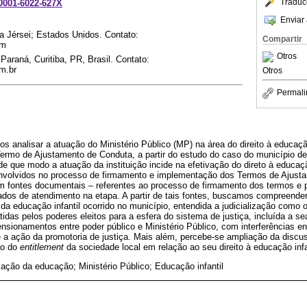
Traduc
-0001-6022-627X
Enviar 
va Jérsei; Estados Unidos. Contato:
Compartir
om
Otros
Paraná, Curitiba, PR, Brasil. Contato:
m.br
Otros
Permali
s analisar a atuação do Ministério Público (MP) na área do direito à educação
 Termo de Ajustamento de Conduta, a partir do estudo do caso do município d
que modo a atuação da instituição incide na efetivação do direto à educaçã
envolvidos no processo de firmamento e implementação dos Termos de Ajust
om fontes documentais – referentes ao processo de firmamento dos termos e 
dados de atendimento na etapa. A partir de tais fontes, buscamos compreende
 da educação infantil ocorrido no município, entendida a judicialização como
das pelos poderes eleitos para a esfera do sistema de justiça, incluída a sea
nsionamentos entre poder público e Ministério Público, com interferências ent
e a ação da promotoria de justiça. Mais além, percebe-se ampliação da disc
ão do
entitlement
da sociedade local em relação ao seu direito à educação infa
zação da educação; Ministério Público; Educação infantil