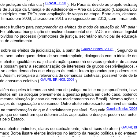
BRASIL, 1990
 de proteção da infância (
). No Paraná, devido ao projeto estraté
s de Justiça da Criança e do Adolescente – Área da Educação (Caopcae/Edu
 municípios com TACs para ampliação de vagas na etapa. Entre eles, destaca
firmado em 2008, alterado em 2011 e renegociado em 2013, com firmamento
arece frutífero para
compreender os efeitos do modo de atuação do MP pela 
Foi utilizada triangulação de análise documental dos TACs e matérias legislat
olvidos no processo (promotores de justiça, secretário municipal de educaçã
vos de atendimento.
Gauri e Brinks (2008)
 sobre os efeitos da judicialização, a partir de
. Segundo os
tivos, sem saber quem deixa de ser contemplado, dialogando com a ideia de d
 efeitos igualitários na judicialização quando há serviços gratuitos de acesso
os possam gerar a secundarização de interesses de grupos desprivilegiados,
 se certas demandas que chegam às cortes foram ignoradas por poderes eleito
. Assim, reforça-se a relevância de demandas coletivas, possível fonte de b
GAURI; BRINKS, 2008
 de consumo coletivo (
).
 além daqueles internos ao sistema de justiça, na lei e na jurisprudência, hav
leitos em se adequar previamente à questão julgada em certo caso, podendo
a mesma situação (o caso de certos medicamentos no Brasil). Mesmo ações
spaços de negociação e consenso. Outro efeito interessante em nível simbóli
Gauri e Brinks (2008
 na transformação do que é socialmente possível. Segundo
ígio que demonstram que determinadas aspirações e desejos podem ser ent
s pelo Estado.
GAURI; B
s efeitos indiretos, claros conceitualmente, são difíceis de aferir (
aco Borba ilustre efeitos indiretos no âmbito da reação política e do
entitle