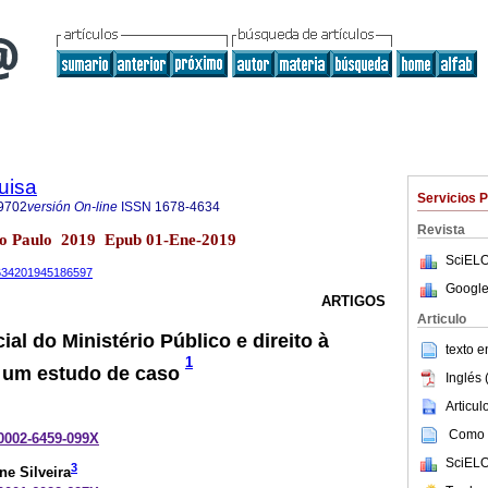
uisa
Servicios 
9702
versión On-line
ISSN
1678-4634
Revista
São Paulo 2019 Epub 01-Ene-2019
SciELO
-4634201945186597
Google
ARTIGOS
Articulo
ial do Ministério Público e direito à
texto 
1
: um estudo de caso
Inglés 
Articu
Como c
-0002-6459-099X
SciELO
3
e Silveira