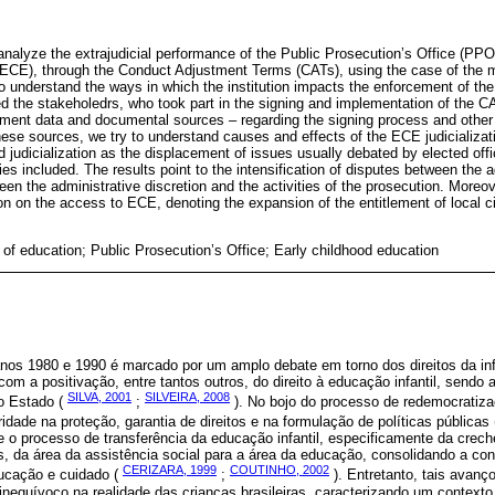
o analyze the extrajudicial performance of the Public Prosecution’s Office (PPO)
(ECE), through the Conduct Adjustment Terms (CATs), using the case of the m
 understand the ways in which the institution impacts the enforcement of the 
ed the stakeholedrs, who took part in the signing and implementation of the C
lment data and documental sources – regarding the signing process and other r
these sources, we try to understand causes and effects of the ECE judicializat
 judicialization as the displacement of issues usually debated by elected offi
ities included. The results point to the intensification of disputes between the
en the administrative discretion and the activities of the prosecution. Moreov
n on the access to ECE, denoting the expansion of the entitlement of local ci
n of education; Public Prosecution’s Office; Early childhood education
anos 1980 e 1990 é marcado por um amplo debate em torno dos direitos da inf
om a positivação, entre tantos outros, do direito à educação infantil, sendo a
SILVA, 2001
SILVEIRA, 2008
o Estado (
;
). No bojo do processo de redemocratiza
idade na proteção, garantia de direitos e na formulação de políticas públicas
se o processo de transferência da educação infantil, especificamente da crec
as, da área da assistência social para a área da educação, consolidando a c
CERIZARA, 1999
COUTINHO, 2002
ducação e cuidado (
;
). Entretanto, tais avanço
nequívoco na realidade das crianças brasileiras, caracterizando um contexto