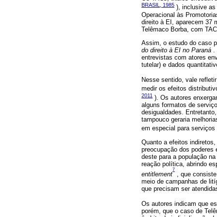
BRASIL, 1985
), inclusive as
Operacional às Promotoria
direito à EI, aparecem 37
Telêmaco Borba, com TAC 
Assim, o estudo do caso p
do direito à EI no Paraná
. 
entrevistas com atores env
tutelar) e dados quantitati
Nesse sentido, vale refletir
medir os efeitos distribu
2011
). Os autores enxergam
alguns formatos de serviç
desigualdades. Entretanto,
tampouco geraria melhorias
em especial para serviços
Quanto a efeitos indiretos,
preocupação dos poderes e
deste para a população n
reação política, abrindo e
7
entitlement
, que consiste
meio de campanhas de lit
que precisam ser atendida
Os autores indicam que esse
porém, que o caso de Telêm