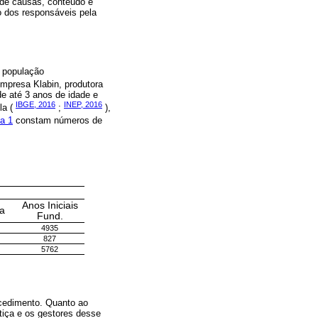
e de causas, conteúdo e
o dos responsáveis pela
a população
empresa Klabin, produtora
de até 3 anos de idade e
IBGE, 2016
INEP, 2016
la (
;
),
a 1
constam números de
Anos Iniciais
la
Fund.
4935
827
5762
ocedimento. Quanto ao
tiça e os gestores desse