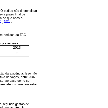
O pedido não diferenciava
via prazo final de
va-se que após o
8
2011
;
).
com pedidos do TAC
agas ao ano
2013
-91
ão da exigência. Isso não
tivo de vagas, entre 2007
anto, ao caso como se
eus efeitos parecem estar
da segunda gestão de
o pelas oito leis