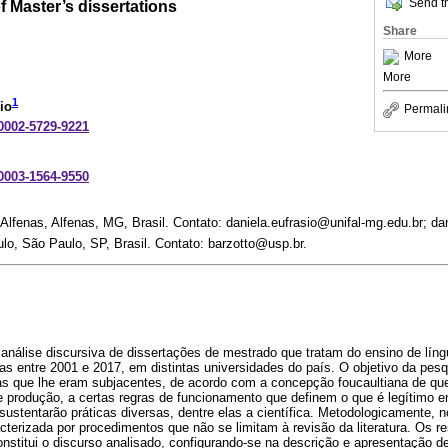
Send th
f Master’s dissertations
Share
More
More
1
io
Permali
-0002-5729-9221
-0003-1564-9550
 Alfenas, Alfenas, MG, Brasil. Contato: daniela.eufrasio@unifal-mg.edu.br; d
lo, São Paulo, SP, Brasil. Contato: barzotto@usp.br.
análise discursiva de dissertações de mestrado que tratam do ensino de lín
s entre 2001 e 2017, em distintas universidades do país. O objetivo da pesqu
vas que lhe eram subjacentes, de acordo com a concepção foucaultiana de qu
 produção, a certas regras de funcionamento que definem o que é legítimo e
sustentarão práticas diversas, dentre elas a científica. Metodologicamente, n
acterizada por procedimentos que não se limitam à revisão da literatura. Os 
stitui o discurso analisado, configurando-se na descrição e apresentação d