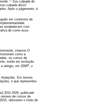
ponde: “- Sou culpada de
 sou culpada disso”
ados. Após o julgamento, é
rtuguês em contextos de
complementaridade,
ções estabelecem com
ntativa de como essa
riormente, citamos O
emonstram como a
zadas, os cursos de
nto, estão em evolução
4
e atingiu, em 2009
, o
 titulações. Em termos
ulações, o que representou
o) 2011-2020, publicado
 número de cursos de
015, obtiveram o título de