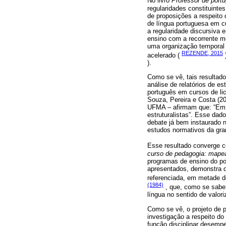
No livro
Professor de port
regularidades constituinte
de proposições a respeito 
de língua portuguesa em c
a regularidade discursiva 
ensino com a recorrente me
uma organização temporal 
REZENDE, 2015
acelerado (
)
).
Como se vê, tais resultad
análise de relatórios de e
português em cursos de lic
Souza, Pereira e Costa (20
UFMA – afirmam que: “Em t
estruturalistas”. Esse dad
debate já bem instaurado 
estudos normativos da gra
Esse resultado converge c
curso de pedagogia: mapea
programas de ensino do po
apresentados, demonstra q
referenciada, em metade d
(1984)
, que, como se sabe,
língua no sentido de valor
Como se vê, o projeto de
investigação a respeito do
função disciplinar desempe