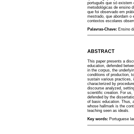
português que só existem e
metodológicas de ensino d
que foi observado em prát
mestrado, que abordam o en
contextos escolares observ
Palavras-Chave:
Ensino d
ABSTRACT
This paper presents a disc
education, defended between
in the corpus, the underlyi
conditions of production, to
sustain various practices, i
characterized by procedures
discourse analyzed, setting
scientific creation. For us
defended by the dissertati
of basic education. Thus, 
whose hallmark is the contr
teaching seen as ideals.
Key words:
Portuguese la