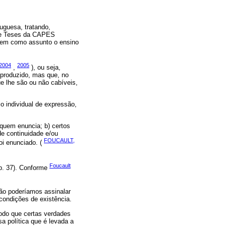
uguesa, tratando,
 de Teses da CAPES
erem como assunto o ensino
2004
2005
,
), ou seja,
produzido, mas que, no
 lhe são ou não cabíveis,
 individual de expressão,
 quem enuncia; b) certos
de continuidade e/ou
FOUCAULT,
oi enunciado. (
Foucault
p. 37). Conforme
ação poderíamos assinalar
condições de existência.
modo que certas verdades
a política que é levada a