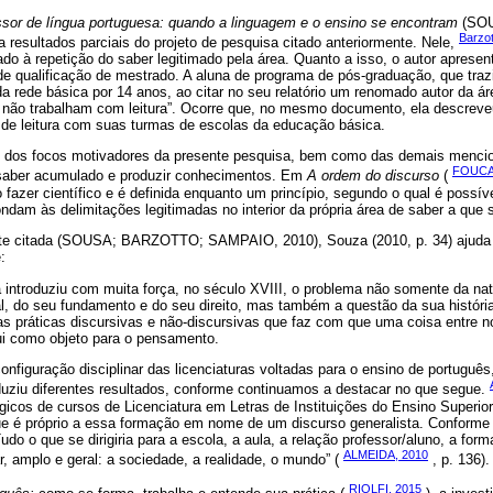
sor de língua portuguesa: quando a linguagem e o ensino se encontram
(SO
Barzot
resultados parciais do projeto de pesquisa citado anteriormente. Nele,
izado à repetição do saber legitimado pela área. Quanto a isso, o autor aprese
de qualificação de mestrado. A aluna de programa de pós-graduação, que trazi
 rede básica por 14 anos, ao citar no seu relatório um renomado autor da ár
 não trabalham com leitura”. Ocorre que, no mesmo documento, ela descrev
o de leitura com suas turmas de escolas da educação básica.
 dos focos motivadores da presente pesquisa, bem como das demais mencion
FOUCA
 saber acumulado e produzir conhecimentos. Em
A ordem do discurso
(
fazer científico e é definida enquanto um princípio, segundo o qual é possív
ndam às delimitações legitimadas no interior da própria área de saber a que 
nte citada (SOUSA; BARZOTTO; SAMPAIO, 2010), Souza (2010, p. 34) ajuda 
:
ia introduziu com muita força, no século XVIII, o problema não somente da na
, do seu fundamento e do seu direito, mas também a questão da sua história
 das práticas discursivas e não-discursivas que faz com que uma coisa entre n
tui como objeto para o pensamento.
onfiguração disciplinar das licenciaturas voltadas para o ensino de português
duziu diferentes resultados, conforme continuamos a destacar no que segue.
gicos de cursos de Licenciatura em Letras de Instituições do Ensino Superi
e é próprio a essa formação em nome de um discurso generalista. Conforme
do o que se dirigiria para a escola, a aula, a relação professor/aluno, a for
ALMEIDA, 2010
r, amplo e geral: a sociedade, a realidade, o mundo” (
, p. 136).
RIOLFI, 2015