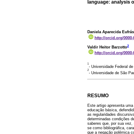
language: analysis o
Daniela Aparecida Eufrás
http://orcid.org/0000
2
Valdir Heitor Barzotto
http://orcid.org/0000
1
- Universidade Federal de
2
- Universidade de São Pau
RESUMO
Este artigo apresenta uma 
educação básica, defendida
as regularidades discursi
determinadas condições de
saberes que, por sua vez, 
se como bibliográfica, car
que a negação polêmica con