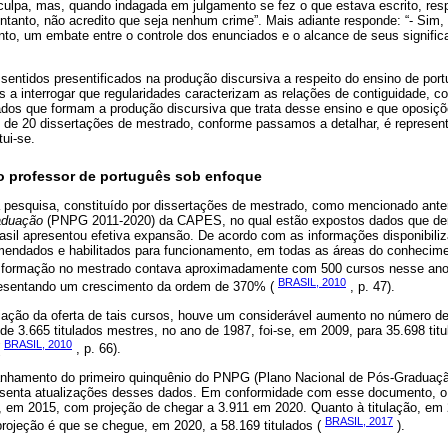
culpa, mas, quando indagada em julgamento se fez o que estava escrito, res
ntanto, não acredito que seja nenhum crime”. Mais adiante responde: “- Sim,
nto, um embate entre o controle dos enunciados e o alcance de seus signific
sentidos presentificados na produção discursiva a respeito do ensino de po
 a interrogar que regularidades caracterizam as relações de contiguidade, 
iados que formam a produção discursiva que trata desse ensino e que oposi
se de 20 dissertações de mestrado, conforme passamos a detalhar, é represe
tui-se.
o professor de português sob enfoque
 pesquisa, constituído por dissertações de mestrado, como mencionado ante
aduação
(PNPG 2011-2020) da CAPES, no qual estão expostos dados que d
sil apresentou efetiva expansão. De acordo com as informações disponibili
endados e habilitados para funcionamento, em todas as áreas do conhecime
A formação no mestrado contava aproximadamente com 500 cursos nesse ano 
BRASIL, 2010
presentando um crescimento da ordem de 370% (
, p. 47).
ção da oferta de tais cursos, houve um considerável aumento no número de
, de 3.665 titulados mestres, no ano de 1987, foi-se, em 2009, para 35.698 tit
BRASIL, 2010
(
, p. 66).
panhamento do primeiro quinquênio do PNPG (Plano Nacional de Pós-Graduaçã
resenta atualizações desses dados. Em conformidade com esse documento, o
, em 2015, com projeção de chegar a 3.911 em 2020. Quanto à titulação, em 2
BRASIL, 2017
projeção é que se chegue, em 2020, a 58.169 titulados (
).