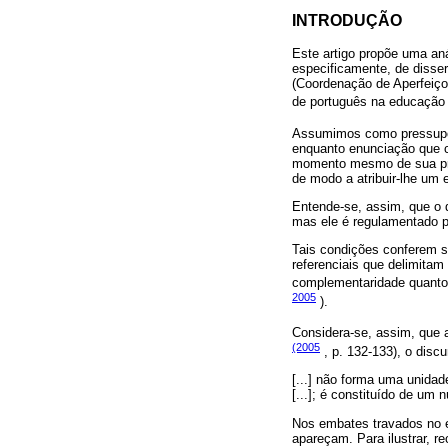
INTRODUÇÃO
Este artigo propõe uma aná
especificamente, de diss
(Coordenação de Aperfeiço
de português na educação
Assumimos como pressupos
enquanto enunciação que c
momento mesmo de sua pro
de modo a atribuir-lhe um e
Entende-se, assim, que o 
mas ele é regulamentado p
Tais condições conferem se
referenciais que delimitam
complementaridade quanto
2005
).
Considera-se, assim, que 
(2005
, p. 132-133), o discu
[...] não forma uma unidad
[...]; é constituído de um
Nos embates travados no e 
apareçam. Para ilustrar, r