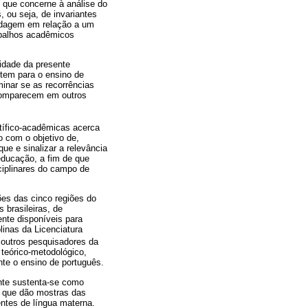
 que concerne à análise do
, ou seja, de invariantes
rdagem em relação a um
rabalhos acadêmicos
idade da presente
ltem para o ensino de
inar se as recorrências
 comparecem em outros
tífico-acadêmicas acerca
o com o objetivo de,
ue e sinalizar a relevância
educação, a fim de que
sciplinares do campo de
ões das cinco regiões do
 brasileiras, de
nte disponíveis para
inas da Licenciatura
m outros pesquisadores da
 teórico-metodológico,
nte o ensino de português.
ente sustenta-se como
s que dão mostras das
ntes de língua materna.