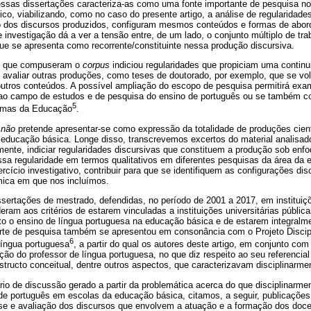
sas dissertações caracteriza-as como uma fonte importante de pesquisa no
co, viabilizando, como no caso do presente artigo, a análise de regularidades
ão dos discursos produzidos, configuram mesmos conteúdos e formas de abo
 investigação dá a ver a tensão entre, de um lado, o conjunto múltiplo de t
que se apresenta como recorrente/constituinte nessa produção discursiva.
es que compuseram o
corpus
indiciou regularidades que propiciam uma continu
 avaliar outras produções, como teses de doutorado, por exemplo, que se vo
outros conteúdos. A possível ampliação do escopo de pesquisa permitirá exam
m ao campo de estudos e de pesquisa do ensino de português ou se também
5
temas da Educação
.
 não
pretende apresentar-se como expressão da totalidade de produções cien
 educação básica. Longe disso, transcrevemos excertos do material analisad
ente, indiciar regularidades discursivas que constituem a produção sob enfoq
ssa regularidade em termos qualitativos em diferentes pesquisas da área da 
rcício investigativo, contribuir para que se identifiquem as configurações di
mica em que nos incluímos.
sertações de mestrado, defendidas, no período de 2001 a 2017, em instituiç
ram aos critérios de estarem vinculadas a instituições universitárias públicas
 o ensino de língua portuguesa na educação básica e de estarem integralme
rte de pesquisa também se apresentou em consonância com o Projeto Discipl
6
língua portuguesa
, a partir do qual os autores deste artigo, em conjunto co
ção do professor de língua portuguesa, no que diz respeito ao seu referencial
structo conceitual, dentre outros aspectos, que caracterizavam disciplinarme
rio de discussão gerado a partir da problemática acerca do que disciplinarm
 de português em escolas da educação básica, citamos, a seguir, publicaçõe
lise e avaliação dos discursos que envolvem a atuação e a formação dos doce