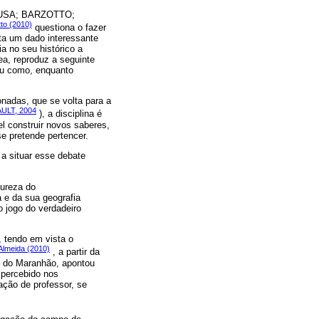
USA; BARZOTTO;
to (2010)
questiona o fazer
nta um dado interessante
a no seu histórico a
ea, reproduz a seguinte
eu como, enquanto
adas, que se volta para a
ULT, 2004
), a disciplina é
el construir novos saberes,
se pretende pertencer.
a situar esse debate
tureza do
 e da sua geografia
o jogo do verdadeiro
, tendo em vista o
Almeida (2010)
, a partir da
or do Maranhão, apontou
 percebido nos
mação de professor, se