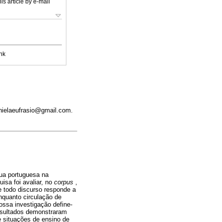
is article by e-mail
nk
anielaeufrasio@gmail.com.
gua portuguesa na
isa foi avaliar, no
corpus
,
e todo discurso responde a
nquanto circulação de
ossa investigação define-
resultados demonstraram
e situações de ensino de