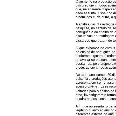
O aumento na produção des
discurso científico-acadêmi
que, na aparente dispers
dado assunto. Esse tipo de
produzidos e, de outro, o 
A análise das dissertaçõ
pesquisa, no sentido de se
português e ao ensino de 
discursivas se restringe
discursos que tratam de 
O que expomos do
corpus
do ensino de português na
conforme exposto anteriorm
de avaliar-se o alcance de
possamos, pelo próprio exe
produção científico-acadê
Ao todo, analisamos 20 dis
país. Tais produções atende
apresentarem como assunto
acesso
on-line
. Esse reco
voltadas para o ensino de 
área, investigaram a forma
quadro proposicional e con
A fim de apresentar o cená
legítimo quanto ao ensino
diferentes esferas de aná