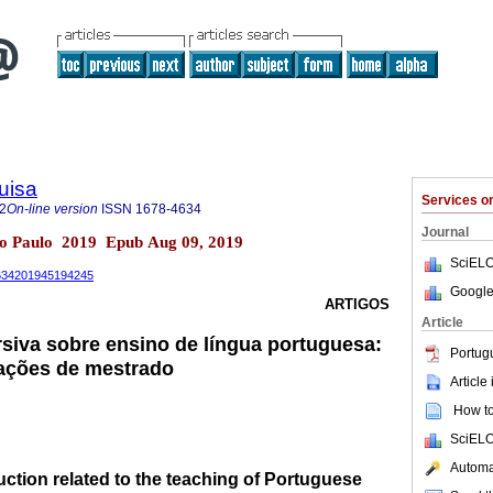
uisa
Services 
2
On-line version
ISSN
1678-4634
Journal
São Paulo 2019 Epub Aug 09, 2019
SciELO
-4634201945194245
Google
ARTIGOS
Article
siva sobre ensino de língua portuguesa:
Portug
tações de mestrado
Article
How to 
SciELO
Automat
ction related to the teaching of Portuguese