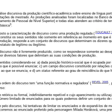
lise discursiva da produção científico-acadêmica sobre ensino de língua port
ertações de mestrado. As produções analisadas foram localizadas no Banco
amento de Pessoal de Nível Superior) e todas elas atendem ao critério de t
3
 básica
.
FOUCAULT, 
to a caracterização de discurso como uma produção regulada (
onstitui os seus sentidos não somente em referência ao momento em que é 
dução, responde a um conjunto de discursos que determinam os dizeres que
statuto de legítimo ou ilegítimo.
discurso não é livremente produzido, como se respondesse somente ao desejo
or diversos fatores que delimitam as suas condições de produção.
ntidos considerando-se: a) dada posição histórico-social que é ocupada por
 o que é possível enunciar; c) um campo discursivo constituído por relações 
 ao que se enuncia; e d) um
status
referente ao grau de reincidência do que f
REVEL, 2005
a ordem do discurso tem “uma função normativa e reguladora” (
, 
rso:
e retórica ou formal, indefinidamente repetível e cujo aparecimento ou utiliz
 número limitado de enunciados para os quais podemos definir um conjunto de 
pelo discurso, há tentativas de limitar os enunciados e de expandi-los de 
ecorremos ao enunciado proferido pela personagem Milada Horáková, uma pres