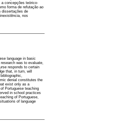
m a concepções teórico-
omo forma de refutação ao
dissertações de
inexistência, nos
uese language in basic
e research was to evaluate,
ourse responds to certain
e that, in turn, will
 bibliographic,
emic denial constitutes the
hat exist only as a
s of Portuguese teaching
erved in school practices
teaching of Portuguese,
situations of language