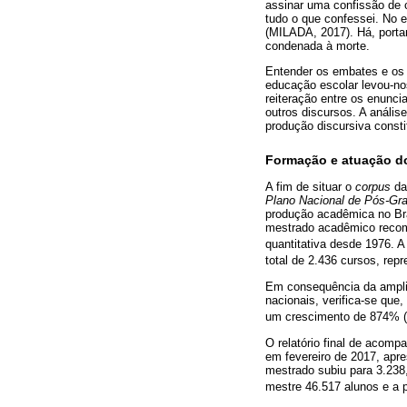
assinar uma confissão de 
tudo o que confessei. No e
(MILADA, 2017). Há, porta
condenada à morte.
Entender os embates e os 
educação escolar levou-nos
reiteração entre os enunc
outros discursos. A análi
produção discursiva consti
Formação e atuação d
A fim de situar o
corpus
da
Plano Nacional de Pós-Gr
produção acadêmica no Bra
mestrado acadêmico recom
quantitativa desde 1976. 
total de 2.436 cursos, re
Em consequência da amplia
nacionais, verifica-se que
um crescimento de 874% 
O relatório final de acom
em fevereiro de 2017, ap
mestrado subiu para 3.238
mestre 46.517 alunos e a 