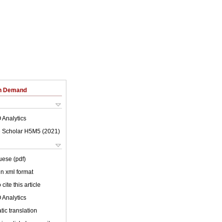
on Demand
 Analytics
 Scholar H5M5 (
2021
)
uese (pdf)
 in xml format
cite this article
 Analytics
ic translation