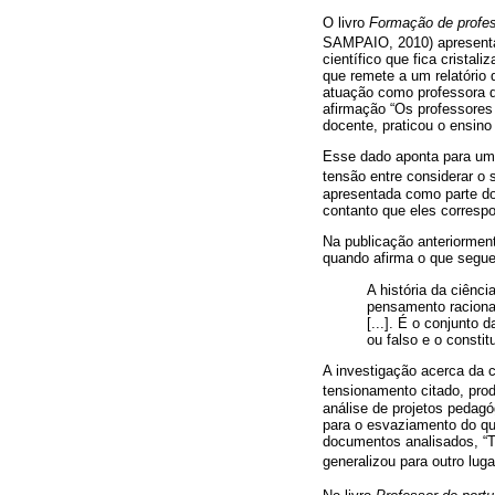
O livro
Formação de profes
SAMPAIO, 2010) apresenta 
científico que fica cristal
que remete a um relatório 
atuação como professora da
afirmação “Os professores
docente, praticou o ensin
Esse dado aponta para um
tensão entre considerar o
apresentada como parte do 
contanto que eles correspo
Na publicação anteriorme
quando afirma o que segue
A história da ciênc
pensamento racional
[...]. É o conjunto
ou falso e o consti
A investigação acerca da c
tensionamento citado, pro
análise de projetos pedagó
para o esvaziamento do qu
documentos analisados, “Tu
generalizou para outro luga