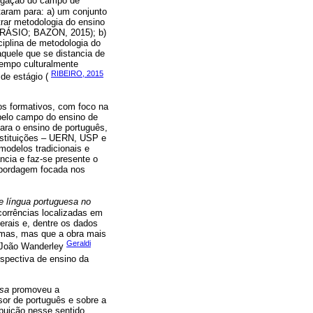
tigação do campo de
ntaram para: a) um conjunto
trar metodologia do ensino
UFRÁSIO; BAZON, 2015); b)
ciplina de metodologia do
aquele que se distancia de
tempo culturalmente
RIBEIRO, 2015
 de estágio (
os formativos, com foco na
 pelo campo do ensino de
para o ensino de português,
instituições – UERN, USP e
odelos tradicionais e
ncia e faz-se presente o
 abordagem focada nos
e língua portuguesa no
corrências localizadas em
rais e, dentre os dados
amas, mas que a obra mais
Geraldi
 João Wanderley
spectiva de ensino da
esa
promoveu a
sor de português e sobre a
ibuição nesse sentido,