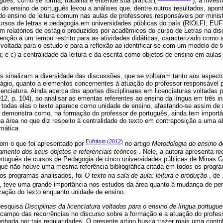
uguês:
como se forma, trabalha e entende sua prática (
), a inves
s do ensino de português levou a análises que, dentre outros resultados, apo
do ensino de leitura comum nas aulas de professores responsáveis por minis
ursos de letras e pedagogia em universidades públicas do país (RIOLFI; E
em relatórios de estágio produzidos por acadêmicos do curso de Letras na dis
nção a um tempo restrito para as atividades didáticas, caracterizado como 
voltada para o estudo e para a reflexão ao identificar-se com um modelo de 
; e c) a centralidade da leitura e da escrita como objetos de ensino em aulas
os sinalizam a diversidade das discussões, que se voltaram tanto aos aspect
stágio, quanto a elementos concernentes à atuação do professor responsável
enciatura. Ainda acerca dos aportes disciplinares em licenciaturas voltadas 
12, p. 104), ao analisar as ementas referentes ao ensino da língua em três 
odas elas o texto aparece como unidade de ensino, afastando-se assim de m
o demonstra como, na formação do professor de português, ainda tem importâ
na área no que diz respeito à centralidade do texto em contraposição a uma
mática.
Eufrásio (2012)
om o que foi apresentado por
no artigo
Metodologia do ensino d
mento dos seus objetos e referenciais teóricos
. Nele, a autora apresenta re
rtuguês de cursos de Pedagogia de cinco universidades públicas de Minas Ge
ue não houve uma mesma referência bibliográfica citada em todos os progr
os programas analisados, foi
O texto na sala de aula: leitura e produção
, de
 teve uma grande importância nos estudos da área quanto à mudança de per
ização do texto enquanto unidade de ensino.
 pesquisa
Disciplinas da licenciatura voltadas para o ensino de língua portugu
 campo das recorrências no discurso sobre a formação e a atuação do profes
nhada por tais regularidades. O presente artigo busca trazer mais uma contr