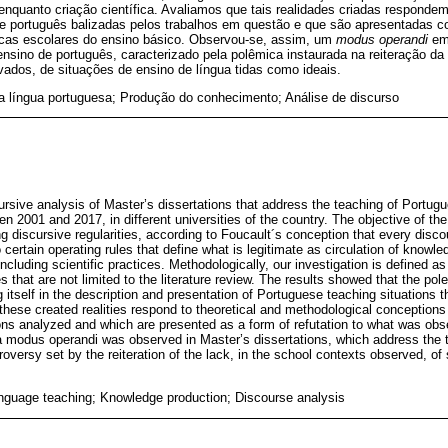
nquanto criação científica. Avaliamos que tais realidades criadas responde
e português balizadas pelos trabalhos em questão e que são apresentadas c
icas escolares do ensino básico. Observou-se, assim, um
modus operandi
em 
sino de português, caracterizado pela polêmica instaurada na reiteração da 
ados, de situações de ensino de língua tidas como ideais.
a língua portuguesa; Produção do conhecimento; Análise de discurso
ursive analysis of Master’s dissertations that address the teaching of Portug
 2001 and 2017, in different universities of the country. The objective of th
ng discursive regularities, according to Foucault´s conception that every disc
 certain operating rules that define what is legitimate as circulation of knowledg
ncluding scientific practices. Methodologically, our investigation is defined as
 that are not limited to the literature review. The results showed that the pol
 itself in the description and presentation of Portuguese teaching situations t
, these created realities respond to theoretical and methodological conception
ons analyzed and which are presented as a form of refutation to what was obs
a modus operandi was observed in Master’s dissertations, which address the 
oversy set by the reiteration of the lack, in the school contexts observed, of 
nguage teaching; Knowledge production; Discourse analysis