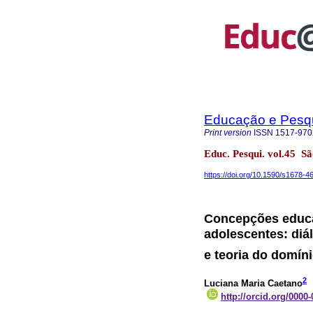
Educação e Pesq
Print version
ISSN
1517-970
Educ. Pesqui. vol.45 S
https://doi.org/10.1590/s1678
Concepções educa
adolescentes: diál
e teoria do domíni
2
Luciana Maria Caetano
http://orcid.org/0000