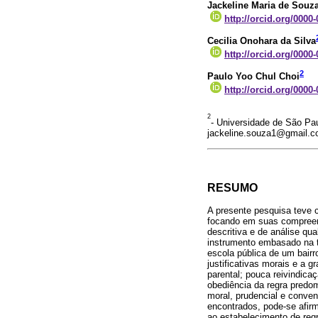
Jackeline Maria de Souz
http://orcid.org/0000
Cecilia Onohara da Silva
http://orcid.org/0000
2
Paulo Yoo Chul Choi
http://orcid.org/0000
2
- Universidade de São Pa
jackeline.souza1@gmail.c
RESUMO
A presente pesquisa teve 
focando em suas compreens
descritiva e de análise qua
instrumento embasado na te
escola pública de um bair
justificativas morais e a 
parental; pouca reivindica
obediência da regra predo
moral, prudencial e conven
encontrados, pode-se afirm
ao estabelecimento de regr