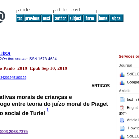
uisa
Services 
2
On-line version
ISSN
1678-4634
Journal
ão Paulo 2019 Epub Sep 10, 2019
SciELO
-4634201945193129
Google
ARTIGOS
Article
tivas morais de crianças e
text in
ogo entre teoria do juízo moral de Piaget
English
1
o social de Turiel
(pdf)
Article
How to 
-0003-2068-7375
SciELO