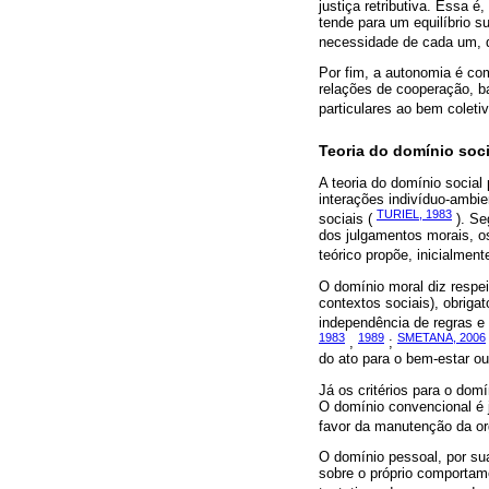
justiça retributiva. Essa é
tende para um equilíbrio su
necessidade de cada um, qu
Por fim, a autonomia é co
relações de cooperação, b
particulares ao bem coleti
Teoria do domínio soci
A teoria do domínio social
interações indivíduo-ambi
TURIEL, 1983
sociais (
). Se
dos julgamentos morais, os
teórico propõe, inicialmen
O domínio moral diz respei
contextos sociais), obriga
independência de regras e 
1983
1989
SMETANA, 2006
,
;
do ato para o bem-estar ou 
Já os critérios para o domí
O domínio convencional é j
favor da manutenção da or
O domínio pessoal, por su
sobre o próprio comportam