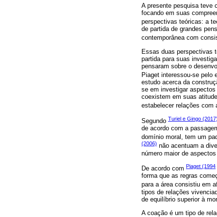
A presente pesquisa teve 
focando em suas compreens
perspectivas teóricas: a te
de partida de grandes pen
contemporânea com consis
Essas duas perspectivas t
partida para suas investi
pensaram sobre o desenvol
Piaget interessou-se pelo 
estudo acerca da construçã
se em investigar aspectos 
coexistem em suas atitudes
estabelecer relações com 
Turiel e Gingo (2017
Segundo
de acordo com a passagem 
domínio moral, tem um pad
(2006)
não acentuam a diver
número maior de aspectos
Piaget (1994
De acordo com
forma que as regras começ
para a área consistiu em 
tipos de relações vivencia
de equilíbrio superior à m
A coação é um tipo de relaç