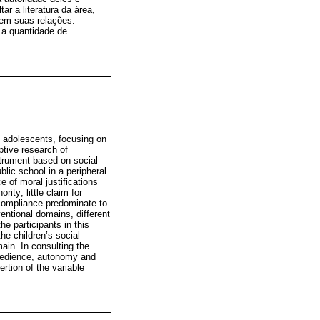
r a literatura da área,
 em suas relações.
 a quantidade de
d adolescents, focusing on
ptive research of
strument based on social
blic school in a peripheral
e of moral justifications
ity; little claim for
e compliance predominate to
ventional domains, different
he participants in this
the children’s social
main. In consulting the
 obedience, autonomy and
rtion of the variable