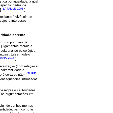
stiça por igualdade, a qual
especificidades da
LA TAILLE, 2006
];
).
ediante à vivência de
sejos e interesses
ridade parental
struído por meio de
 julgamentos morais e
ela análise psicológica
eituais. Esse modelo
ANA, 2013
).
neralização (com relação a
nalterabilidade e
TURIEL,
o é certa ou não) (
 consequências intrínsecas
 de regras ou autoridades.
is, às argumentações em
ncluindo conhecimentos
dentidade, bem como as