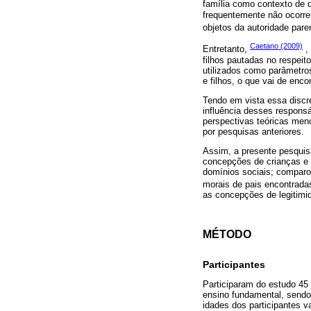
família como contexto de 
frequentemente não ocorre
objetos da autoridade pare
Caetano (2009)
Entretanto,
, 
filhos pautadas no respeit
utilizados como parâmetros
e filhos, o que vai de enco
Tendo em vista essa discre
influência desses respons
perspectivas teóricas menc
por pesquisas anteriores.
Assim, a presente pesquis
concepções de crianças e 
domínios sociais; comparo
morais de pais encontrada
as concepções de legitimid
MÉTODO
Participantes
Participaram do estudo 45
ensino fundamental, sendo 
idades dos participantes v