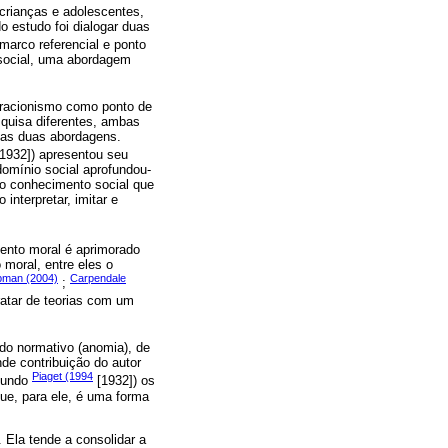
crianças e adolescentes,
 estudo foi dialogar duas
marco referencial e ponto
 social, uma abordagem
eracionismo como ponto de
quisa diferentes, ambas
 as duas abordagens.
1932]) apresentou seu
domínio social aprofundou-
do conhecimento social que
nterpretar, imitar e
mento moral é aprimorado
moral, entre eles o
pman (2004)
Carpendale
;
ratar de teorias com um
do normativo (anomia), de
de contribuição do autor
Piaget (1994
egundo
[1932]) os
ue, para ele, é uma forma
. Ela tende a consolidar a