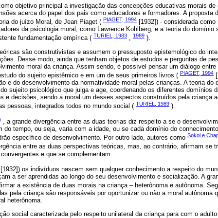
como objetivo principal a investigação das concepções educativas morais de 
ões acerca do papel dos pais como educadores e formadores. A proposta do
PIAGET, 1994
oria do juízo Moral, de Jean Piaget (
[1932]) - considerada como 
sadores da psicologia moral, como Lawrence Kohlberg, e a teoria do domínio
TURIEL, 1983
1989
tente fundamentação empírica (
,
).
eóricas são construtivistas e assumem o pressuposto epistemológico do int
gações. Desse modo, ainda que tenham objetos de estudos e perguntas de pes
vimento moral da criança. Assim sendo, é possível pensar um diálogo entre
PIAGET, 1994
estudo do sujeito epistêmico e em um de seus primeiros livros (
[
o e do desenvolvimento da normatividade moral pelas crianças. A teoria do 
do sujeito psicológico que julga e age, coordenando os diferentes domínios 
 e decisões, sendo a moral um desses aspectos construídos pela criança ao i
TURIEL, 1989
as pessoas, integrados todos no mundo social (
).
)
, a grande divergência entre as duas teorias diz respeito a se o desenvolvi
do tempo, ou seja, varia com a idade, ou se cada domínio do conhecimento 
Sokol e Cha
rão específico de desenvolvimento. Por outro lado, autores como
gência entre as duas perspectivas teóricas, mas, ao contrário, afirmam se t
 convergentes e que se complementam.
[1932]) os indivíduos nascem sem qualquer conhecimento a respeito do mun
am a ser aprendidas ao longo do seu desenvolvimento e socialização. A gran
afirmar a existência de duas morais na criança – heterônoma e autônoma. S
das pela criança são responsáveis por oportunizar ou não a moral autônoma q
oral heterônoma.
ão social caracterizada pelo respeito unilateral da criança para com o adulto