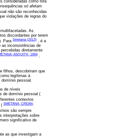
es consideradas como fora
consequências só afetam
soal não são reconhecidas
ue violações de regras do
multifacetadas. As
tos discordantes por terem
Smetana (2013)
). Para
, é a
e as inconsistências de
 percebidas diretamente
ETANA; ASQUITH, 1994
;
e filhos, descobriram que
 como legítimas à
m domínio pessoal.
ns de níveis
s de domínio pessoal (
iferentes contextos
SMETANA; CREAN;
 (
mínios são sempre
 interpretações sobre
ero significativo de
nte as que investigam a