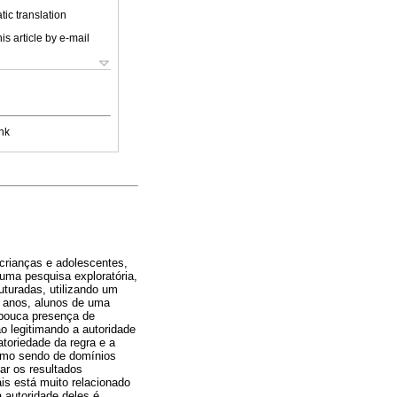
ic translation
is article by e-mail
nk
crianças e adolescentes,
ma pesquisa exploratória,
ruturadas, utilizando um
3 anos, alunos de uma
 pouca presença de
o legitimando a autoridade
atoriedade da regra e a
como sendo de domínios
ar os resultados
is está muito relacionado
 autoridade deles é