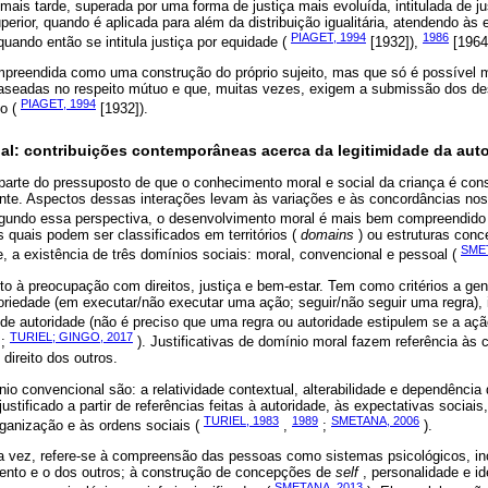
, mais tarde, superada por uma forma de justiça mais evoluída, intitulada de ju
perior, quando é aplicada para além da distribuição igualitária, atendendo às 
PIAGET, 1994
1986
ando então se intitula justiça por equidade (
[1932]),
[1964
mpreendida como uma construção do próprio sujeito, mas que só é possível m
aseadas no respeito mútuo e que, muitas vezes, exigem a submissão dos de
PIAGET, 1994
vo (
[1932]).
al: contribuições contemporâneas acerca da legitimidade da auto
 parte do pressuposto de que o conhecimento moral e social da criança é con
ente. Aspectos dessas interações levam às variações e às concordâncias nos
gundo essa perspectiva, o desenvolvimento moral é mais bem compreendido p
 quais podem ser classificados em territórios (
domains
) ou estruturas conc
SMET
te, a existência de três domínios sociais: moral, convencional e pessoal (
to à preocupação com direitos, justiça e bem-estar. Tem como critérios a ge
toriedade (em executar/não executar uma ação; seguir/não seguir uma regra), i
de autoridade (não é preciso que uma regra ou autoridade estipulem se a açã
TURIEL; GINGO, 2017
;
). Justificativas de domínio moral fazem referência às
direito dos outros.
nio convencional são: a relatividade contextual, alterabilidade e dependência
ustificado a partir de referências feitas à autoridade, às expectativas socia
TURIEL, 1983
1989
SMETANA, 2006
ganização e às ordens sociais (
,
;
).
a vez, refere-se à compreensão das pessoas como sistemas psicológicos, i
ento e o dos outros; à construção de concepções de
self
, personalidade e i
SMETANA, 2013