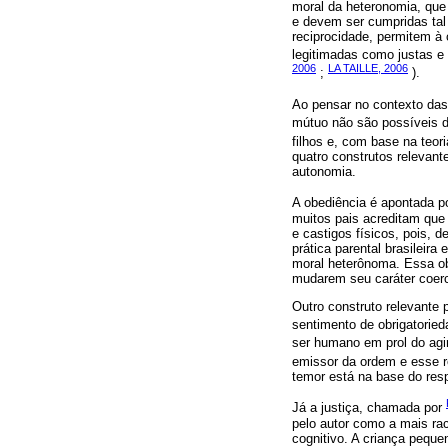
moral da heteronomia, que 
e devem ser cumpridas tal
reciprocidade, permitem à
legitimadas como justas 
2006
LA TAILLE, 2006
;
).
Ao pensar no contexto das 
mútuo não são possíveis da
filhos e, com base na teor
quatro construtos relevant
autonomia.
A obediência é apontada p
muitos pais acreditam que
e castigos físicos, pois
prática parental brasileir
moral heterônoma. Essa ob
mudarem seu caráter coerc
Outro construto relevante 
sentimento de obrigatorie
ser humano em prol do agi
emissor da ordem e esse r
temor está na base do resp
Já a justiça, chamada por
pelo autor como a mais ra
cognitivo. A criança peque