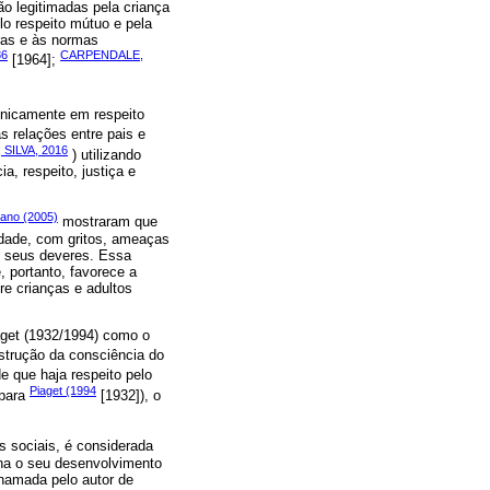
o legitimadas pela criança
lo respeito mútuo e pela
ras e às normas
86
CARPENDALE,
[1964];
unicamente em respeito
s relações entre pais e
SILVA, 2016
) utilizando
, respeito, justiça e
ano (2005)
mostraram que
idade, com gritos, ameaças
s seus deveres. Essa
, portanto, favorece a
re crianças e adultos
iaget (1932/1994) como o
nstrução da consciência do
e que haja respeito pelo
Piaget (1994
 para
[1932]), o
s sociais, é considerada
nha o seu desenvolvimento
chamada pelo autor de