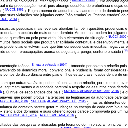
causas psicológicas e inferir significados (
). Ele engloba açõ
cial e da preocupação moral, pois abrange questões de preferência e cujas 
NUCCI, 1981
r (
). Regras acerca de assuntos avaliados como de domínio pes
 que suas violações são julgadas como “não erradas” ou “menos erradas” do q
UCCI, 2013
).
sicos, as pesquisas mais recentes abordam também questões prudenciais e 
presentam aspectos de mais de um domínio. As pessoas podem ter julgamen
NUCCI, 2000
re as questões ou pelo peso atribuído a elementos da situação (
muitos fatos sociais que produz variabilidade contextual e desenvolvimental 
es prudenciais envolvem atos que têm consequências imediatas, negativas e
SM
ndo-se com preocupações acerca de segurança, perigo, conforto e saúde (
Smetana e Asquith (1994)
amentação teórica,
, tomando por objeto a relação pais 
envolvendo os domínios moral, convencional e prudencial foram consideradas
 os pontos de discordância entre pais e filhos estão classificados dentro de u
cam que outras variáveis podem influenciar essa relação, por exemplo, jove
s legitimam menos a autoridade parental a respeito de assuntos considerado
6
SMETANA; AHMAD; WRAY-LAKE, 2015
). O nível de escolaridade dos pais (
) e d
variáveis que podem produzir alterações na legitimação da autoridade parental
NG; FULIGNI, 2006
SMETANA; AHMAD; WRAY-LAKE, 2015
;
), mas os diferentes do
 mudança de contexto parece gerar mudanças no escopo de cada domínio e nas
 existência dos domínios e suas diferenciações parece comprovada por um núm
A; JANBOM; BALL, 2014
ROTE; SMETANA, 2016
;
).
ultados das pesquisas embasadas pela teoria do domínio social, principalme