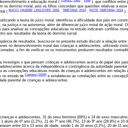
TURIEL, 1983
1998
desenvolvimento e educação moral (
,
), que conflitos entre
m no domínio moral, pois os filhos concordam que questões relativas a ess
NUCCI; HASEBE; LINS-DYER, 2005
SMETANA, 2010
ROTE; SMETANA, 2016
ntal (
;
;
).
utilizando a teoria do juízo moral, identificou a dificuldade dos pais em cons
o, na justiça e na autonomia, além de diferenciar juízo moral de ação moral. 
 para analisar as concepções educativas no estudo indicaram conflitos morai
ntro aos resultados da teoria do domínio social.
pância de resultados, buscou-se no presente estudo discutir a relação entre p
áveis no desenvolvimento moral das crianças e adolescentes, utilizando ins
ionadas, a fim de verificar se os instrumentos produzem resultados contradi
a investigou o que pensam crianças e adolescentes acerca do papel dos pa
adolescentes acerca da independência e contingência da autoridade parental
u as concepções educativas morais de crianças e adolescentes em relação
Caetano (2009)
s no estudo de
e estabeleceu as correlações entre as concepçõ
ade parental de crianças e adolescentes.
 crianças e adolescentes, 31 do sexo feminino (69%) e 14 do sexo masculino 
1 aluno do 6º ano (2,2%), 21 do 7º ano (46,7%), 13 do 8º ano (28,9%) e 10 d
ariaram entre 10 e 13 anos de idade, sendo 1 de 10 anos (2,2%), 20 de 11 an