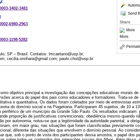
2
a
Automat
-0003-3402-3481
Send th
2
Share
-0002-6980-2963
More
More
-0003-1198-5282
Permali
ulo, SP – Brasil. Contatos: lmcaetano@usp.br;
om; cecilia.onohara@gmail.com; paulo.choi@usp.br
como objetivo principal a investigação das concepções educativas morais de 
ões acerca do papel dos pais como educadores e formadores. Trata-se de u
litativa e quantitativa. Os dados foram coletados por meio de entrevistas est
oria do domínio social e na Piagetiana. Participaram 45 sujeitos, de 10 a 1
ro periférico de um município da Grande São Paulo. Os resultados indicaram:
grande proporção de justificativas convencionais; obediência mesmo quando nã
ção por autonomia; notou-se que a legitimidade da autoridade parental, a obrig
minam, em maior grau, nas situações que foram classificadas previamente 
cional, diferente das situações que envolvem o domínio pessoal. Ao consider
ar que, sob o ponto de vista dos participantes dessa amostra, o papel dos pa
as sobre todos os conteúdos das interações sociais dos filhos. Além disso, a