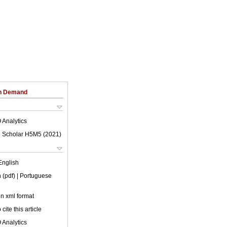
on Demand
 Analytics
 Scholar H5M5 (
2021
)
English
 (pdf)
| Portuguese
 in xml format
cite this article
 Analytics