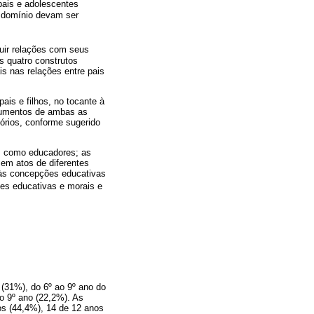
 pais e adolescentes
e domínio devam ser
truir relações com seus
Os quatro construtos
s nas relações entre pais
ais e filhos, no tocante à
trumentos de ambas as
tórios, conforme sugerido
is como educadores; as
 em atos de diferentes
 às concepções educativas
es educativas e morais e
(31%), do 6º ao 9º ano do
o 9º ano (22,2%). As
os (44,4%), 14 de 12 anos