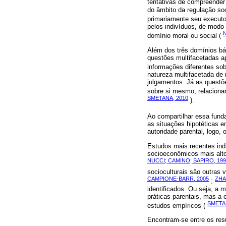
tentativas de compreender 
do âmbito da regulação so
primariamente seu executo
pelos indivíduos, de modo
N
domínio moral ou social (
Além dos três domínios bá
questões multifacetadas a
informações diferentes sob
natureza multifacetada de 
julgamentos. Já as questõ
sobre si mesmo, relaciona
SMETANA, 2010
).
Ao compartilhar essa fund
as situações hipotéticas 
autoridade parental, logo,
Estudos mais recentes indi
socioeconômicos mais alto
NUCCI; CAMINO; SAPIRO, 199
socioculturais são outras 
CAMPIONE‐BARR, 2005
ZHA
;
identificados. Ou seja, a
práticas parentais, mas a
SMETAN
estudos empíricos (
Encontram-se entre os res