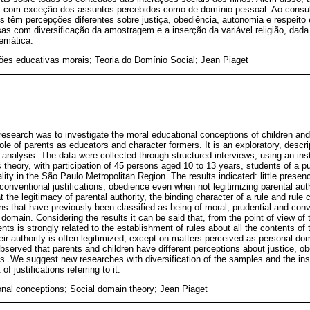
, com exceção dos assuntos percebidos como de domínio pessoal. Ao consulta
os têm percepções diferentes sobre justiça, obediência, autonomia e respeito
s com diversificação da amostragem e a inserção da variável religião, dada
temática.
es educativas morais; Teoria do Domínio Social; Jean Piaget
 research was to investigate the moral educational conceptions of children an
role of parents as educators and character formers. It is an exploratory, descri
e analysis. The data were collected through structured interviews, using an in
theory, with participation of 45 persons aged 10 to 13 years, students of a pu
ity in the São Paulo Metropolitan Region. The results indicated: little presenc
conventional justifications; obedience even when not legitimizing parental author
 the legitimacy of parental authority, the binding character of a rule and rul
ons that have previously been classified as being of moral, prudential and con
domain. Considering the results it can be said that, from the point of view of t
nts is strongly related to the establishment of rules about all the contents of 
their authority is often legitimized, except on matters perceived as personal do
is observed that parents and children have different perceptions about justice,
ips. We suggest new researches with diversification of the samples and the inse
of justifications referring to it.
onal conceptions; Social domain theory; Jean Piaget