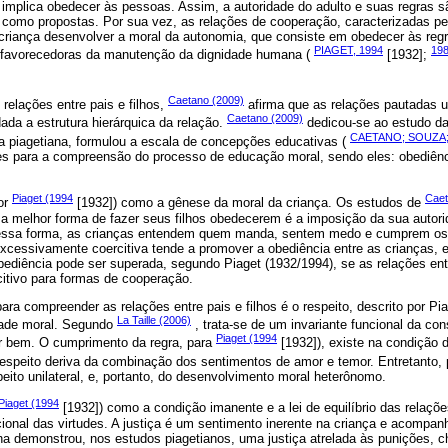
implica obedecer às pessoas. Assim, a autoridade do adulto e suas regras sã
 como propostas. Por sua vez, as relações de cooperação, caracterizadas pe
 criança desenvolver a moral da autonomia, que consiste em obedecer às reg
PIAGET, 1994
19
e favorecedoras da manutenção da dignidade humana (
[1932];
Caetano (2009)
relações entre pais e filhos,
afirma que as relações pautadas 
Caetano (2009)
da a estrutura hierárquica da relação.
dedicou-se ao estudo da
CAETANO; SOUZA; 
ia piagetiana, formulou a escala de concepções educativas (
es para a compreensão do processo de educação moral, sendo eles: obediência
Piaget (1994
Caet
or
[1932]) como a gênese da moral da criança. Os estudos de
 a melhor forma de fazer seus filhos obedecerem é a imposição da sua autor
, dessa forma, as crianças entendem quem manda, sentem medo e cumprem o
a excessivamente coercitiva tende a promover a obediência entre as crianças, e
ediência pode ser superada, segundo Piaget (1932/1994), se as relações ent
itivo para formas de cooperação.
para compreender as relações entre pais e filhos é o respeito, descrito por P
La Taille (2006)
dade moral. Segundo
, trata-se de um invariante funcional da co
Piaget (1994
r bem. O cumprimento da regra, para
[1932]), existe na condição d
espeito deriva da combinação dos sentimentos de amor e temor. Entretanto,
eito unilateral, e, portanto, do desenvolvimento moral heterônomo.
Piaget (1994
[1932]) como a condição imanente e a lei de equilíbrio das relaçõe
cional das virtudes. A justiça é um sentimento inerente na criança e acompa
na demonstrou, nos estudos piagetianos, uma justiça atrelada às punições, 