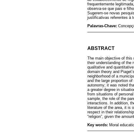
frequentemente legitimada
observa-se que pais e filh
Sugerem-se novas pesquisa
justificativas referentes à 
Palavras-Chave:
Concepçõ
ABSTRACT
The main objective of this
their understanding of the 
qualitative and quantitativ
domain theory and Piaget’s 
neighborhood of a municipal
and the large proportion of 
autonomy; it was noted that
a greater degree in situati
from situations of personal 
sample, the role of the pare
interactions. In addition, 
literature of the area, it 
respect in their relationsh
“religion”, given the amount 
Key words:
Moral educati