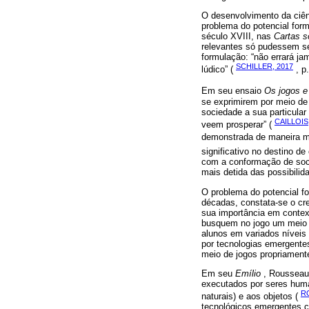
O desenvolvimento da ciên
problema do potencial form
século XVIII, nas
Cartas s
relevantes só pudessem se
formulação: “não errará j
SCHILLER, 2017
lúdico” (
, p.
Em seu ensaio
Os jogos 
se exprimirem por meio de 
sociedade a sua particula
CAILLOIS
veem prosperar” (
demonstrada de maneira 
significativo no destino d
com a conformação de soci
mais detida das possibilid
O problema do potencial fo
décadas, constata-se o cre
sua importância em contex
busquem no jogo um meio 
alunos em variados níveis
por tecnologias emergente
meio de jogos propriament
Em seu
Emílio
, Rousseau 
executados por seres huma
R
naturais) e aos objetos (
tecnológicos emergentes 