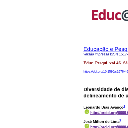
Educação e Pesq
versão impressa
ISSN
1517
Educ. Pesqui. vol.46 
https://doi.org/10.1590/s1678
Diversidade de di
delineamento de 
1
Leonardo Dias Avanço
http://orcid.org/0000
2
José Milton de Lima
http://orcid.org/0000