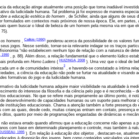
cia da educação atinge atualmente uma posição que torna inadiável investid
ativo da ludicidade humana. Tal problema já foi expresso de maneira especia
obre a educação estética do homem
, de Schiller, ainda que alguns de seus
r formulados em contextos mais próximos de nossa época. Ele, em partes,
amais quem buscar o Ideal de beleza de um homem pela mesma via em que ele
 75).
Caillois (1990)
e os homens
,
ponderou acerca da possibilidade de os valores f
seus jogos. Nesse sentido, tornar-se-ia relevante indagar se os traços parti
r fisionomia “não estabelecem nenhum tipo de relação com a natureza de det
, 1990
, p. 88). Além disso, a relação fundamental que o elemento lúdico estab
HUIZINGA, 2008
mais profunda em
Homo Ludens
(
). Uma vez que o ideal de be
3
e cada um e de comunidades inteiras
, e havendo-se constatado a íntima rela
edades, a ciência da educação não pode se furtar na atualidade e visando a
ades formativas do jogo e da ludicidade humana.
rmativo da ludicidade humana adquire maior visibilidade na atualidade à med
scimento do interesse da filosofia e da ciência pelo jogo e é reconhecida – d
tos educacionais. No que se refere mais propriamente ao último ponto, é not
de desenvolvimento de capacidades humanas ou um suporte para melhorar
 de instituições educacionais. Chama a atenção também a forte presença do e
s com as quais, desde cedo, muitas crianças entram em contato, presença es
e ditos, quanto por meio de programações engastadas de dinâmicas e mecâni
não estava errado quando afirmou que a educação concerne não apenas a p
nos com base em determinado planejamento e controle, mas também à natur
OUSSEAU, 1995
). Em relação à
educação dos objetos
, destacam-se, atualmen
colocados à disposição dos jovens, bem como conteúdos veiculados via
inter