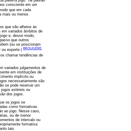
a palavra jogo. Tal padrão
enos consciente em um
 modo que em cada
na mais ou menos
os que são alheios às
os em variados âmbitos de
 jogo e, desse modo,
passo que outros
põem (ou se posicionam
BROUGÈRE,
r ou esporte (
emos chamar tendências de
em variados julgamentos de
sente em instituições de
imento implícito ou
 jogos necessariamente são
não se pode reservar um
 jogos estéreis ou
usão dos jogos.
que os jogos se
madas como formativas.
ão ao jogo. Nesse caso,
árias, ou de menor
omentos de intervalo ou
 propriamente formativa
nto tais.