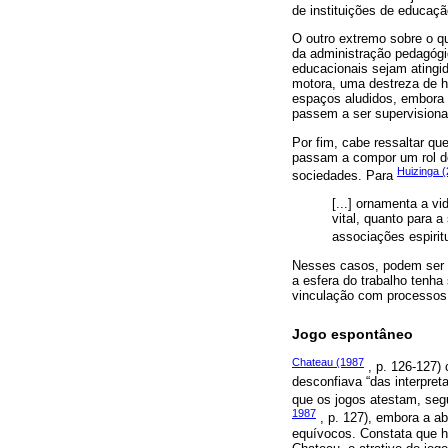
de instituições de educaçã
O outro extremo sobre o qu
da administração pedagógic
educacionais sejam atingi
motora, uma destreza de h
espaços aludidos, embora 
passem a ser supervisionad
Por fim, cabe ressaltar qu
passam a compor um rol de
Huizinga 
sociedades. Para
[...] ornamenta a v
vital, quanto para a
associações espiritu
Nesses casos, podem ser e
a esfera do trabalho tenh
vinculação com processos
Jogo espontâneo
Chateau (1987
, p. 126-127)
desconfiava “das interpret
que os jogos atestam, segu
1987
, p. 127), embora a ab
equívocos. Constata que há