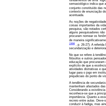
fundamentos de uma “lógic
semasiológico indica que 
conjunto constituído das n
contexto de enunciação do
acentuada.
As noções de negatividade
coisas importantes da vida
pesquisa, são notados cert
alguns pesquisadores não 
procuram nomear os fenôm
de maneira significativame
1998
, p. 26-27). A referid
secundarização e deteriora
No que se refere à tendên
filósofos e outros pensado
educação que procuraram o
explícito de que a essênci
atividades distrativas e q
lugar para o jogo em insti
prejudiciais do ponto de v
A tendência de secundariz
mantenham afastados das i
Considerando a existência 
reconhece-se que a princip
importância. Quanto a ess
recreio entre aulas. Deve-
conduzir à fadiga, mas ai