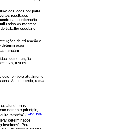
tivo dos jogos por parte
certos resultados
imento da coordenação
r utilizados os mesmos
de trabalho escolar e
nstituições de educação e
e determinadas
 mas também:
víduo, como função
pressivo, a suas
e ócio, embora atualmente
essoas. Assim sendo, a sua
 do aluno”, mas
mo correto o princípio,
CHATEAU,
 adulto também” (
 gerar determinados
 guloseimas”. Para