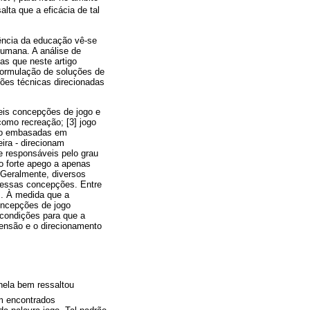
alta que a eficácia de tal
.
iência da educação vê-se
humana. A análise de
as que neste artigo
 formulação de soluções de
ções técnicas direcionadas
seis concepções de jogo e
como recreação; [3] jogo
stão embasadas em
ira - direcionam
e responsáveis pelo grau
o forte apego a apenas
 Geralmente, diversos
dessas concepções. Entre
s. À medida que a
concepções de jogo
 condições para que a
ensão e o direcionamento
ela bem ressaltou
m encontrados