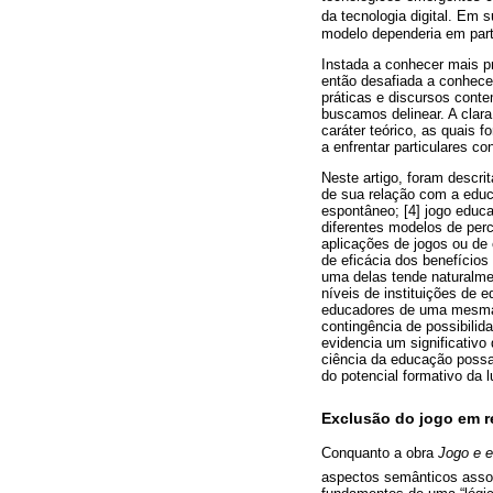
da tecnologia digital. Em
modelo dependeria em part
Instada a conhecer mais p
então desafiada a conhecer
práticas e discursos conte
buscamos delinear. A clara
caráter teórico, as quais 
a enfrentar particulares co
Neste artigo, foram descri
de sua relação com a educa
espontâneo; [4] jogo educa
diferentes modelos de per
aplicações de jogos ou de
de eficácia dos benefício
uma delas tende naturalme
níveis de instituições d
educadores de uma mesma i
contingência de possibilid
evidencia um significativo
ciência da educação possa
do potencial formativo da l
Exclusão do jogo em r
Conquanto a obra
Jogo e 
aspectos semânticos assoc