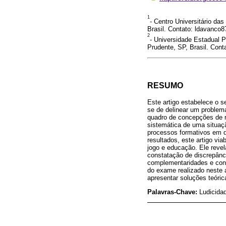
1
- Centro Universitário da
Brasil. Contato: ldavanco
2
- Universidade Estadual P
Prudente, SP, Brasil. Cont
RESUMO
Este artigo estabelece o s
se de delinear um problema
quadro de concepções de r
sistemática de uma situaç
processos formativos em di
resultados, este artigo v
jogo e educação. Ele reve
constatação de discrepânc
complementaridades e conf
do exame realizado neste a
apresentar soluções teóric
Palavras-Chave:
Ludicida