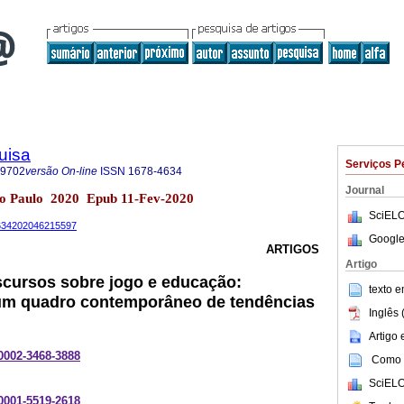
uisa
Serviços P
-9702
versão On-line
ISSN
1678-4634
Journal
São Paulo 2020 Epub 11-Fev-2020
SciELO
-4634202046215597
Google
ARTIGOS
Artigo
scursos sobre jogo e educação:
texto 
um quadro contemporâneo de tendências
Inglês 
Artigo
-0002-3468-3888
Como c
SciELO
-0001-5519-2618