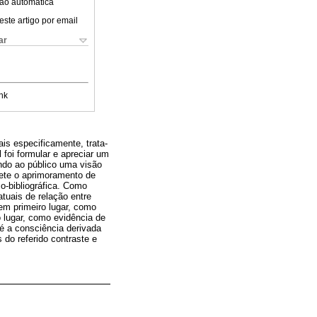
ão automática
este artigo por email
ar
nk
is especificamente, trata-
 foi formular e apreciar um
ndo ao público uma visão
jete o aprimoramento de
o-bibliográfica. Como
tuais de relação entre
em primeiro lugar, como
 lugar, como evidência de
é a consciência derivada
 do referido contraste e