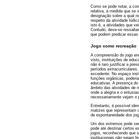
Como se pode notar, a con
relativa, à medida que se
designação sobre a qual n
respeito da atividade lúdi
isto é, a atividades que v
Contudo, deve-se ressaltar
que podem predicar essas q
Jogo como recreação
A compreensão do jogo enq
visto, instituições de edu
não é raro justificar a pr
períodos extracurriculares
excedente. No espaço insti
funções orgânicas, poderi
educativas. A presença do
âmbito das atividades de m
onde a alegria e o entusi
necessariamente vejam o p
Entretanto, é possível ide
matizes que representam d
de espontaneidade dos jog
Um dos extremos pode ser
pode até destinar certos e
jogos, reconhecendo que s
institucionais não sejam 