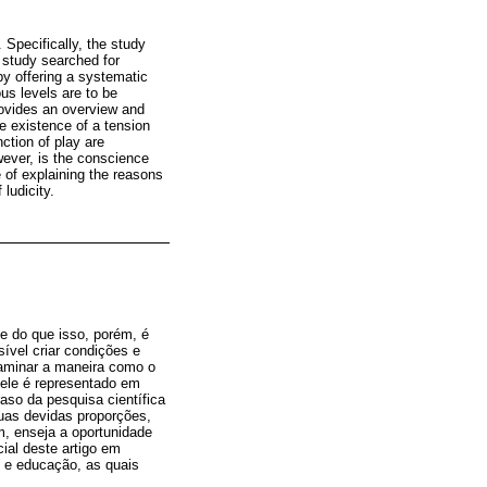
 Specifically, the study
 study searched for
y offering a systematic
us levels are to be
rovides an overview and
he existence of a tension
nction of play are
ever, is the conscience
 of explaining the reasons
 ludicity.
e do que isso, porém, é
ível criar condições e
xaminar a maneira como o
 ele é representado em
aso da pesquisa científica
uas devidas proporções,
, enseja a oportunidade
ial deste artigo em
go e educação, as quais