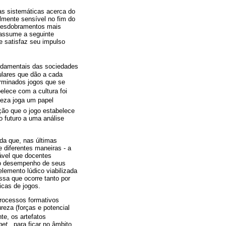
as sistemáticas acerca do
lmente sensível no fim do
 desdobramentos mais
 assume a seguinte
 satisfaz seu impulso
undamentais das sociedades
culares que dão a cada
erminados jogos que se
elece com a cultura foi
leza joga um papel
ção que o jogo estabelece
o futuro a uma análise
ida que, nas últimas
e diferentes maneiras - a
ável que docentes
 o desempenho de seus
lemento lúdico viabilizada
sa que ocorre tanto por
cas de jogos.
rocessos formativos
eza (forças e potencial
te, os artefatos
net
, para ficar no âmbito