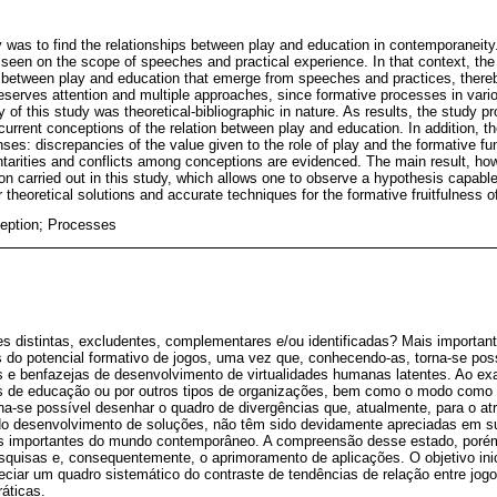
 was to find the relationships between play and education in contemporaneity.
 seen on the scope of speeches and practical experience. In that context, the
n between play and education that emerge from speeches and practices, thereb
deserves attention and multiple approaches, since formative processes in vario
of this study was theoretical-bibliographic in nature. As results, the study p
 current conceptions of the relation between play and education. In addition, t
nses: discrepancies of the value given to the role of play and the formative fu
arities and conflicts among conceptions are evidenced. The main result, how
on carried out in this study, which allows one to observe a hypothesis capable
r theoretical solutions and accurate techniques for the formative fruitfulness of
ception; Processes
s distintas, excludentes, complementares e/ou identificadas? Mais important
s do potencial formativo de jogos, uma vez que, conhecendo-as, torna-se poss
zes e benfazejas de desenvolvimento de virtualidades humanas latentes. Ao e
ções de educação ou por outros tipos de organizações, bem como o modo como
a-se possível desenhar o quadro de divergências que, atualmente, para o atr
o do desenvolvimento de soluções, não têm sido devidamente apreciadas em s
os importantes do mundo contemporâneo. A compreensão desse estado, porém
quisas e, consequentemente, o aprimoramento de aplicações. O objetivo inic
apreciar um quadro sistemático do contraste de tendências de relação entre jo
áticas.