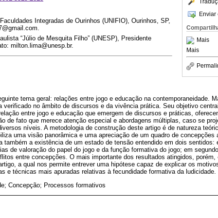
Traduç
Enviar 
s Faculdades Integradas de Ourinhos (UNIFIO), Ourinhos, SP,
Compartilh
87@gmail.com.
aulista “Júlio de Mesquita Filho” (UNESP), Presidente
Mais
ato: milton.lima@unesp.br.
Mais
Permali
eguinte tema geral: relações entre jogo e educação na contemporaneidade. Ma
 verificado no âmbito de discursos e da vivência prática. Seu objetivo central
elação entre jogo e educação que emergem de discursos e práticas, oferece
ão de fato que merece atenção especial e abordagens múltiplas, caso se pro
versos níveis. A metodologia de construção deste artigo é de natureza teóric
iabiliza uma visão panorâmica e uma apreciação de um quadro de concepções a
la também a existência de um estado de tensão entendido em dois sentidos: 
ias de valoração do papel do jogo e da função formativa do jogo; em segundo
litos entre concepções. O mais importante dos resultados atingidos, porém, 
rtigo, a qual nos permite entrever uma hipótese capaz de explicar os motivos
as e técnicas mais apuradas relativas à fecundidade formativa da ludicidade.
de; Concepção; Processos formativos