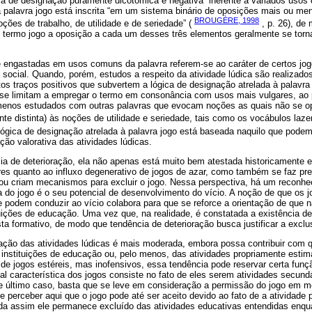
a de designação puramente dicotômica e negativa” inerente a variados usos d
a palavra jogo está inscrita “em um sistema binário de oposições mais ou m
BROUGÈRE, 1998
oções de trabalho, de utilidade e de seriedade” (
, p. 26), de
 termo jogo a oposição a cada um desses três elementos geralmente se tor
 engastadas em usos comuns da palavra referem-se ao caráter de certos jog
 social. Quando, porém, estudos a respeito da atividade lúdica são realizad
os traços positivos que subvertem a lógica de designação atrelada à palavra
se limitam a empregar o termo em consonância com usos mais vulgares, ao 
enos estudados com outras palavras que evocam noções as quais não se o
nte distinta) às noções de utilidade e seriedade, tais como os vocábulos laze
a lógica de designação atrelada à palavra jogo está baseada naquilo que pod
ção valorativa das atividades lúdicas.
cia de deterioração, ela não apenas está muito bem atestada historicamente 
res quanto ao influxo degenerativo de jogos de azar, como também se faz pre
u criam mecanismos para excluir o jogo. Nessa perspectiva, há um reconhec
a do jogo é o seu potencial de desenvolvimento do vício. A noção de que os
ue podem conduzir ao vício colabora para que se reforce a orientação de que 
tuições de educação. Uma vez que, na realidade, é constatada a existência de
ista formativo, de modo que tendência de deterioração busca justificar a excl
ação das atividades lúdicas é mais moderada, embora possa contribuir com 
nstituições de educação ou, pelo menos, das atividades propriamente esti
de jogos estéreis, mas inofensivos, essa tendência pode reservar certa funç
al característica dos jogos consiste no fato de eles serem atividades secund
e último caso, basta que se leve em consideração a permissão do jogo em m
se perceber aqui que o jogo pode até ser aceito devido ao fato de a atividade
nda assim ele permanece excluído das atividades educativas entendidas enqua