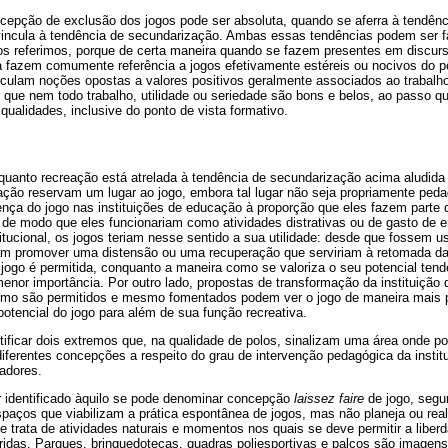
cepção de exclusão dos jogos pode ser absoluta, quando se aferra à tendênc
 vincula à tendência de secundarização. Ambas essas tendências podem ser f
os referimos, porque de certa maneira quando se fazem presentes em discurs
ca fazem comumente referência a jogos efetivamente estéreis ou nocivos do po
eiculam noções opostas a valores positivos geralmente associados ao trabalho,
 que nem todo trabalho, utilidade ou seriedade são bons e belos, ao passo que
ualidades, inclusive do ponto de vista formativo.
uanto recreação está atrelada à tendência de secundarização acima aludida
cação reservam um lugar ao jogo, embora tal lugar não seja propriamente pe
esença do jogo nas instituições de educação à proporção que eles fazem parte 
, de modo que eles funcionariam como atividades distrativas ou de gasto de 
tucional, os jogos teriam nesse sentido a sua utilidade: desde que fossem us
am promover uma distensão ou uma recuperação que serviriam à retomada da
 jogo é permitida, conquanto a maneira como se valoriza o seu potencial ten
enor importância. Por outro lado, propostas de transformação da instituiçã
asmo são permitidos e mesmo fomentados podem ver o jogo de maneira mais p
otencial do jogo para além de sua função recreativa.
ntificar dois extremos que, na qualidade de polos, sinalizam uma área onde 
iferentes concepções a respeito do grau de intervenção pedagógica da instit
adores.
 identificado àquilo se pode denominar concepção
laissez faire
de jogo, segun
spaços que viabilizam a prática espontânea de jogos, mas não planeja ou real
e trata de atividades naturais e momentos nos quais se deve permitir a libe
feridas. Parques, brinquedotecas, quadras poliesportivas e palcos são image