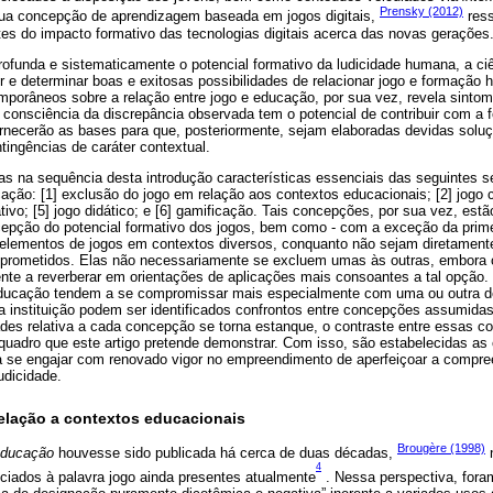
Prensky (2012)
 sua concepção de aprendizagem baseada em jogos digitais,
ress
es do impacto formativo das tecnologias digitais acerca das novas gerações
rofunda e sistematicamente o potencial formativo da ludicidade humana, a c
 e determinar boas e exitosas possibilidades de relacionar jogo e formação 
mporâneos sobre a relação entre jogo e educação, por sua vez, revela sintom
 consciência da discrepância observada tem o potencial de contribuir com a
fornecerão as bases para que, posteriormente, sejam elaboradas devidas solu
ntingências de caráter contextual.
tas na sequência desta introdução características essenciais das seguintes 
ção: [1] exclusão do jogo em relação aos contextos educacionais; [2] jogo 
tivo; [5] jogo didático; e [6] gamificação. Tais concepções, por sua vez, e
cepção do potencial formativo dos jogos, bem como - com a exceção da prime
 elementos de jogos em contextos diversos, conquanto não sejam diretament
s prometidos. Elas não necessariamente se excluem umas às outras, embora 
nte a reverberar em orientações de aplicações mais consoantes a tal opção.
e educação tendem a se compromissar mais especialmente com uma ou outra 
nstituição podem ser identificados confrontos entre concepções assumida
ades relativa a cada concepção se torna estanque, o contraste entre essas 
 quadro que este artigo pretende demonstrar. Com isso, são estabelecidas as
 se engajar com renovado vigor no empreendimento de aperfeiçoar a compre
udicidade.
elação a contextos educacionais
Brougère (1998)
educação
houvesse sido publicada há cerca de duas décadas,
n
4
iados à palavra jogo ainda presentes atualmente
. Nessa perspectiva, fora