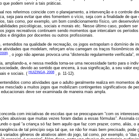
o que podem servir a tais práticas.
al nos referimos coincide com o planejamento, a intervenção e o controle dire
a, seja para evitar que eles fomentem o vício, seja com a finalidade de que 
dos, tais como, por exemplo, um bom condicionamento físico, um desenvolv
abilidades psicológicas, sociais e morais etc. Nesse último caso, podem se
os jogos recreativos continuem sendo momentos que intercalam os períodos 
os e dirigidos por docentes ou outros profissionais.
e, entendidos na qualidade de recreação, os jogos extrapolam o domínio de i
 atividades que modelam, reforçam e/ou carregam os traços fisionômicos d
(2008)
, o jogo não apenas provoca uma “distensão regularmente verificada”,
ida, ampliando-a, e nessa medida torna-se uma necessidade tanto para o indi
 sociedade, devido ao sentido que encerra, à sua significação, a seu valor ex
HUIZINGA, 2008
ais e sociais. (
, p. 11-12).
ntendidos como atividades que o adulto geralmente realiza em momentos d
a se mesclado a muitos jogos que mobilizam contingentes significativos de p
 educacionais deve ser examinada de maneira mais ampla.
 concorda com iniciativas de escolas que se preocupavam “com os interesses
ações abusivas que muitas vezes foram dadas a essas fórmulas”. Assinala co
ndo o qual “a criança só faz bem aquilo que faz com prazer, como, aliás, o
rangência de tal princípio seja tal que, se não for mais bem precisado, pode
 variados gêneros de atrativos além do jogo, tal como, por exemplo, o “das