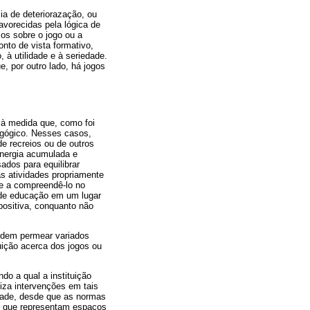
ia de deteriorazação, ou
avorecidas pela lógica de
os sobre o jogo ou a
nto de vista formativo,
 à utilidade e à seriedade.
, por outro lado, há jogos
 à medida que, como foi
dagógico. Nesses casos,
de recreios ou de outros
energia acumulada e
ados para equilibrar
s atividades propriamente
de a compreendê-lo no
o de educação em um lugar
ositiva, conquanto não
podem permear variados
uição acerca dos jogos ou
do a qual a instituição
iza intervenções em tais
rdade, desde que as normas
ns que representam espaços