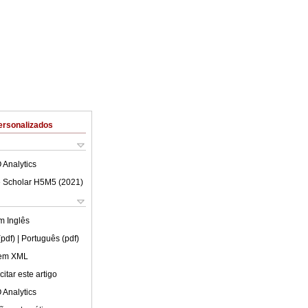
ersonalizados
 Analytics
 Scholar H5M5 (
2021
)
em
Inglês
(pdf)
| Português (pdf)
 em XML
itar este artigo
 Analytics