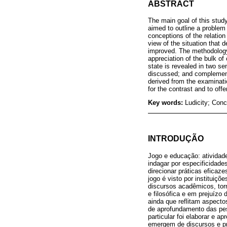
ABSTRACT
The main goal of this study
aimed to outline a problem
conceptions of the relatio
view of the situation that 
improved. The methodology 
appreciation of the bulk of
state is revealed in two se
discussed; and complement
derived from the examinati
for the contrast and to offe
Key words:
Ludicity; Con
INTRODUÇÃO
Jogo e educação: atividade
indagar por especificidade
direcionar práticas efica
jogo é visto por institui
discursos acadêmicos, torn
e filosófica e em prejuíz
ainda que reflitam aspect
de aprofundamento das pes
particular foi elaborar e 
emergem de discursos e pr