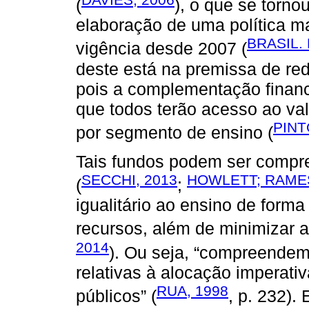
(
), o que se tornou
elaboração de uma política m
BRASIL.
vigência desde 2007 (
deste está na premissa de re
pois a complementação financ
que todos terão acesso ao val
PINT
por segmento de ensino (
Tais fundos podem ser compre
SECCHI, 2013
HOWLETT; RAMES
(
;
igualitário ao ensino de forma
recursos, além de minimizar a
2014
). Ou seja, “compreendem
relativas à alocação imperati
RUA, 1998
públicos” (
, p. 232).